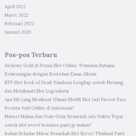
April 2022
Maret 2022
Februari 2022
Januari 2020
Pos-pos Terbaru
Alchemy Gold di Dunia Slot Online: Temukan Rahasia
Kemenangan dengan Sentuhan Emas Alkemi
RTP Slot Book of Dead: Panduan Lengkap untuk Menang
dan Menikmati Slot Legendaris
Apa Sih yang Membuat Ulasan Slot88 Slot Jadi Favorit Para
Pecinta Judi Online di Indonesia?
Misteri Malam dan Gula-Gula: Benarkah Ada Waktu Tepat
untuk slot sweet bonanza pasti jp malam?
Bukan Sekadar Mitos: Benarkah Slot Server Thailand Pasti