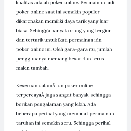
kualitas adalah poker online. Permainan judi
poker online saat ini semakin populer
dikarenakan memiliki daya tarik yang luar
biasa. Sehingga banyak orang yang tergiur
dan tertarik untuk ikuti permainan idn
poker online ini. Oleh gara-gara itu, jumlah
penggunanya memang besar dan terus
makin tambah.
Keseruan dalamÂ idn poker online
terpercayaÂ juga sangat banyak, sehingga
berikan pengalaman yang lebih. Ada
beberapa perihal yang membuat permainan
taruhan ini semakin seru. Sehingga perihal