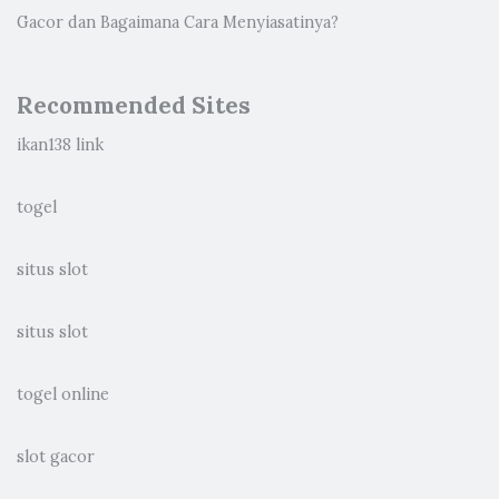
Gacor dan Bagaimana Cara Menyiasatinya?
Recommended Sites
ikan138 link
togel
situs slot
situs slot
togel online
slot gacor