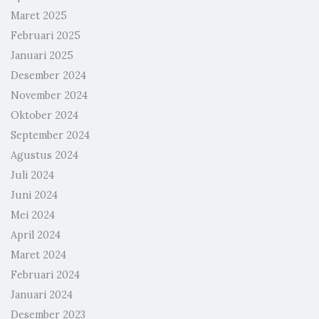
Maret 2025
Februari 2025
Januari 2025
Desember 2024
November 2024
Oktober 2024
September 2024
Agustus 2024
Juli 2024
Juni 2024
Mei 2024
April 2024
Maret 2024
Februari 2024
Januari 2024
Desember 2023