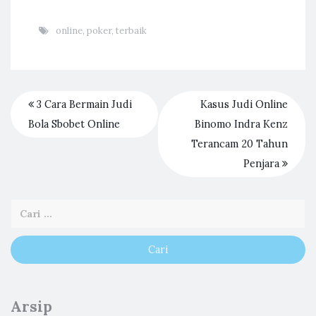
online
,
poker
,
terbaik
3 Cara Bermain Judi
Kasus Judi Online
Bola Sbobet Online
Binomo Indra Kenz
Terancam 20 Tahun
Penjara
Arsip