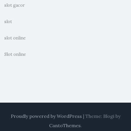
slot gacor
slot
slot online
Slot online
Proudly powered by WordPress
|
Theme: Blogi by
CantoThemes
.