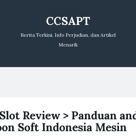
CCSAPT
Berita Terkini, Info Perjudian, dan Artikel
Menarik
 Slot Review > Panduan an
oon Soft Indonesia Mesin