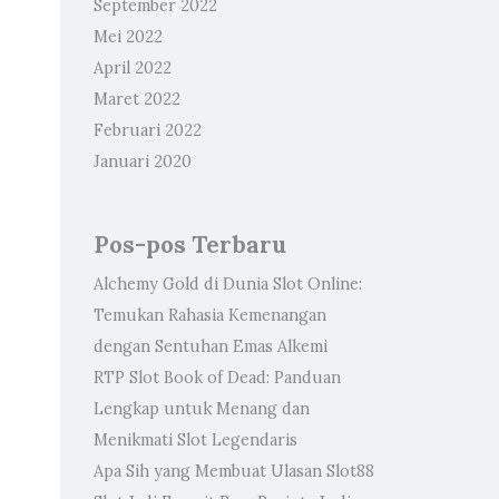
September 2022
Mei 2022
April 2022
Maret 2022
Februari 2022
Januari 2020
Pos-pos Terbaru
Alchemy Gold di Dunia Slot Online:
Temukan Rahasia Kemenangan
dengan Sentuhan Emas Alkemi
RTP Slot Book of Dead: Panduan
Lengkap untuk Menang dan
Menikmati Slot Legendaris
Apa Sih yang Membuat Ulasan Slot88