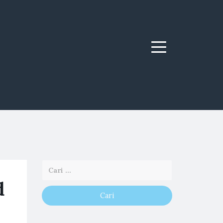
Menu
d