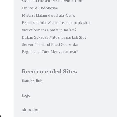
Slot Jadi Favorit Para Pecinta Judi
Online di Indonesia?
Misteri Malam dan Gula-Gula:
Benarkah Ada Waktu Tepat untuk slot
sweet bonanza pasti jp malam?
Bukan Sekadar Mitos: Benarkah Slot
Server Thailand Pasti Gacor dan
Bagaimana Cara Menyiasatinya?
Recommended Sites
ikan138 link
togel
situs slot
a