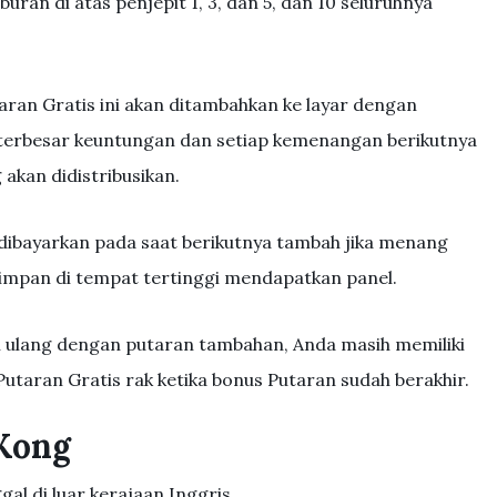
ran di atas penjepit 1, 3, dan 5, dan 10 seluruhnya
ran Gratis ini akan ditambahkan ke layar dengan
g terbesar keuntungan dan setiap kemenangan berikutnya
akan didistribusikan.
ibayarkan pada saat berikutnya tambah jika menang
isimpan di tempat tertinggi mendapatkan panel.
h ulang dengan putaran tambahan, Anda masih memiliki
taran Gratis rak ketika bonus Putaran sudah berakhir.
Kong
gal di luar kerajaan Inggris.