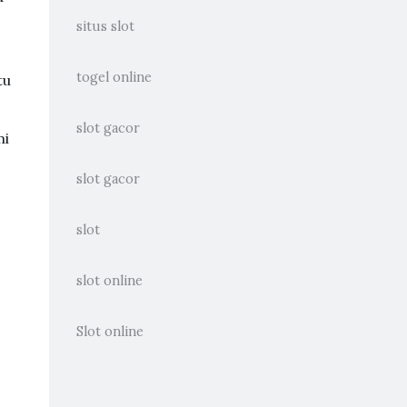
situs slot
togel online
tu
slot gacor
mi
slot gacor
slot
slot online
Slot online