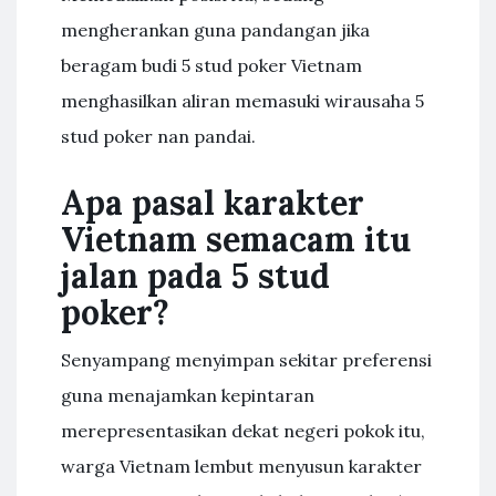
mengherankan guna pandangan jika
beragam budi 5 stud poker Vietnam
menghasilkan aliran memasuki wirausaha 5
stud poker nan pandai.
Apa pasal karakter
Vietnam semacam itu
jalan pada 5 stud
poker?
Senyampang menyimpan sekitar preferensi
guna menajamkan kepintaran
merepresentasikan dekat negeri pokok itu,
warga Vietnam lembut menyusun karakter