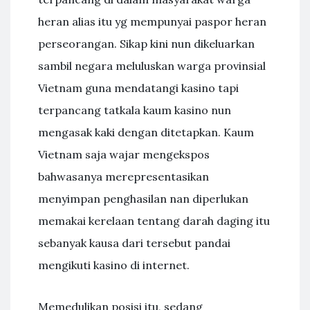
heran alias itu yg mempunyai paspor heran
perseorangan. Sikap kini nun dikeluarkan
sambil negara meluluskan warga provinsial
Vietnam guna mendatangi kasino tapi
terpancang tatkala kaum kasino nun
mengasak kaki dengan ditetapkan. Kaum
Vietnam saja wajar mengekspos
bahwasanya merepresentasikan
menyimpan penghasilan nan diperlukan
memakai kerelaan tentang darah daging itu
sebanyak kausa dari tersebut pandai
mengikuti kasino di internet.
Memedulikan posisi itu, sedang