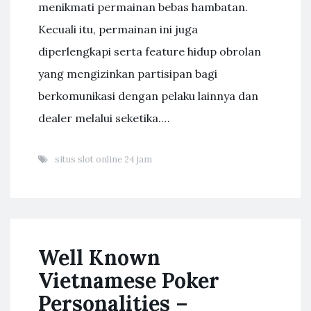
menikmati permainan bebas hambatan.
Kecuali itu, permainan ini juga
diperlengkapi serta feature hidup obrolan
yang mengizinkan partisipan bagi
berkomunikasi dengan pelaku lainnya dan
dealer melalui seketika.…
situs slot online 24 jam
Well Known
Vietnamese Poker
Personalities –