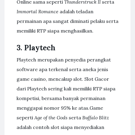
Online sama seperti
Thunderstruck II
serta
Immortal Romance
adalah teladan
permainan apa sangat diminati pelaku serta
memiliki RTP siapa menghasilkan.
3. Playtech
Playtech merupakan penyedia perangkat
software apa terkenal serta aneka jenis
game casino, mencakup slot. Slot Gacor
dari Playtech sering kali memiliki RTP siapa
kompetisi, bersama banyak permainan
menggapai nomor 95% ke atas.Game
seperti
Age of the Gods
serta
Buffalo Blitz
adalah contoh slot siapa menyediakan