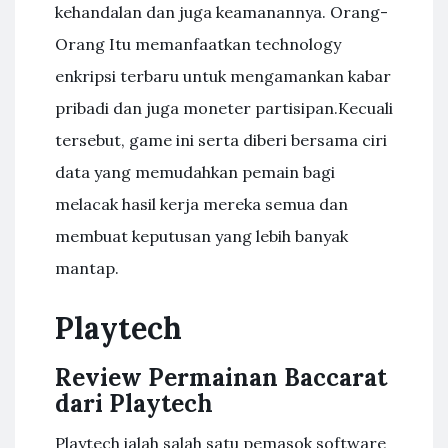
kehandalan dan juga keamanannya. Orang-
Orang Itu memanfaatkan technology
enkripsi terbaru untuk mengamankan kabar
pribadi dan juga moneter partisipan.Kecuali
tersebut, game ini serta diberi bersama ciri
data yang memudahkan pemain bagi
melacak hasil kerja mereka semua dan
membuat keputusan yang lebih banyak
mantap.
Playtech
Review Permainan Baccarat
dari Playtech
Playtech ialah salah satu pemasok software