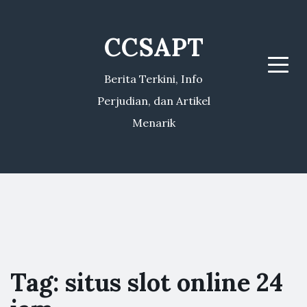
CCSAPT
Menu
Berita Terkini, Info
Perjudian, dan Artikel
Menarik
Tag:
situs slot online 24