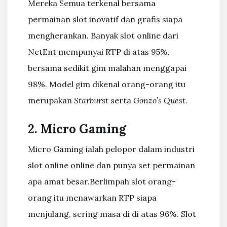
Mereka Semua terkenal bersama
permainan slot inovatif dan grafis siapa
mengherankan. Banyak slot online dari
NetEnt mempunyai RTP di atas 95%,
bersama sedikit gim malahan menggapai
98%. Model gim dikenal orang-orang itu
merupakan
Starburst
serta
Gonzo’s Quest
.
2. Micro Gaming
Micro Gaming ialah pelopor dalam industri
slot online online dan punya set permainan
apa amat besar.Berlimpah slot orang-
orang itu menawarkan RTP siapa
menjulang, sering masa di di atas 96%. Slot