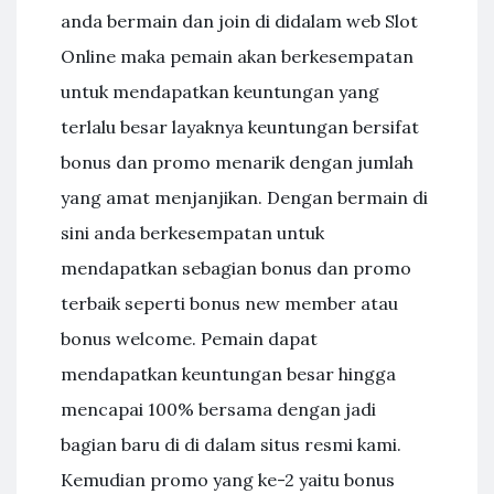
anda bermain dan join di didalam web Slot
Online maka pemain akan berkesempatan
untuk mendapatkan keuntungan yang
terlalu besar layaknya keuntungan bersifat
bonus dan promo menarik dengan jumlah
yang amat menjanjikan. Dengan bermain di
sini anda berkesempatan untuk
mendapatkan sebagian bonus dan promo
terbaik seperti bonus new member atau
bonus welcome. Pemain dapat
mendapatkan keuntungan besar hingga
mencapai 100% bersama dengan jadi
bagian baru di di dalam situs resmi kami.
Kemudian promo yang ke-2 yaitu bonus