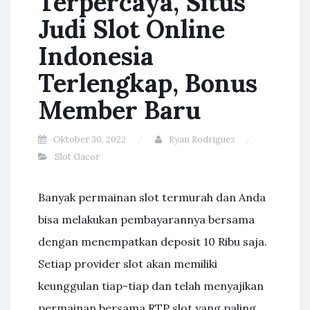
Terpercaya, Situs
Judi Slot Online
Indonesia
Terlengkap, Bonus
Member Baru
Oktober 30, 2022
Ryan Rodriguez
Slot Gacor
Banyak permainan slot termurah dan Anda
bisa melakukan pembayarannya bersama
dengan menempatkan deposit 10 Ribu saja.
Setiap provider slot akan memiliki
keunggulan tiap-tiap dan telah menyajikan
permainan bersama RTP slot yang paling