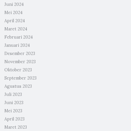
Juni 2024
Mei 2024
April 2024
Maret 2024
Februari 2024
Januari 2024
Desember 2023
November 2023
Oktober 2023
September 2023
Agustus 2023
Juli 2023
Juni 2023
Mei 2023
April 2023
Maret 2023