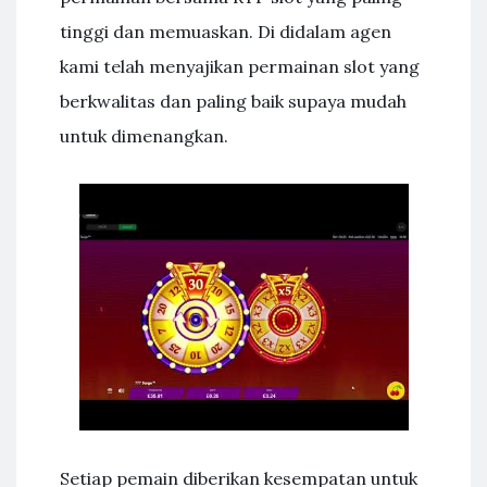
tinggi dan memuaskan. Di didalam agen
kami telah menyajikan permainan slot yang
berkwalitas dan paling baik supaya mudah
untuk dimenangkan.
Setiap pemain diberikan kesempatan untuk