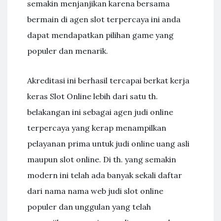
semakin menjanjikan karena bersama
bermain di agen slot terpercaya ini anda
dapat mendapatkan pilihan game yang
populer dan menarik.
Akreditasi ini berhasil tercapai berkat kerja
keras Slot Online lebih dari satu th.
belakangan ini sebagai agen judi online
terpercaya yang kerap menampilkan
pelayanan prima untuk judi online uang asli
maupun slot online. Di th. yang semakin
modern ini telah ada banyak sekali daftar
dari nama nama web judi slot online
populer dan unggulan yang telah