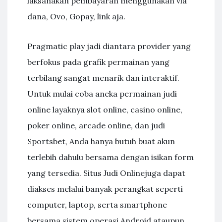
laksanakan pembayaran menggunakan via
dana, Ovo, Gopay, link aja.
Pragmatic play jadi diantara provider yang
berfokus pada grafik permainan yang
terbilang sangat menarik dan interaktif.
Untuk mulai coba aneka permainan judi
online layaknya slot online, casino online,
poker online, arcade online, dan judi
Sportsbet, Anda hanya butuh buat akun
terlebih dahulu bersama dengan isikan form
yang tersedia. Situs Judi Onlinejuga dapat
diakses melalui banyak perangkat seperti
computer, laptop, serta smartphone
bersama sistem operasi Android ataupun