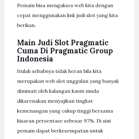
Pemain bisa mengakses web kita dengan
cepat menggunakan link judi slot yang kita
berikan.
Main Judi Slot Pragmatic
Cuma Di Pragmatic Group
Indonesia
Itulah sebabnya tidak heran bila kita
merupakan web slot unggulan yang banyak
diminati oleh kalangan kaum muda
dikarenakan menyajikan tingkat
kemenangan yang cukup tinggi bersama
kisaran persentase sebesar 97%. Di sini
pemain dapat berkesempatan untuk