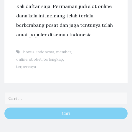
Kali daftar saja. Permainan judi slot online
dana kala ini memang telah terlalu
berkembang pesat dan juga tentunya telah
amat populer di semua Indonesia.…
bonus
,
indonesia
,
member
,
online
,
sbobet
,
terlengkap
,
terpercaya