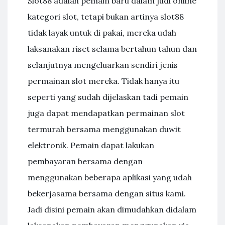
Slot88 adalah pemain baru dalam judi online
kategori slot, tetapi bukan artinya slot88
tidak layak untuk di pakai, mereka udah
laksanakan riset selama bertahun tahun dan
selanjutnya mengeluarkan sendiri jenis
permainan slot mereka. Tidak hanya itu
seperti yang sudah dijelaskan tadi pemain
juga dapat mendapatkan permainan slot
termurah bersama menggunakan duwit
elektronik. Pemain dapat lakukan
pembayaran bersama dengan
menggunakan beberapa aplikasi yang udah
bekerjasama bersama dengan situs kami.
Jadi disini pemain akan dimudahkan didalam