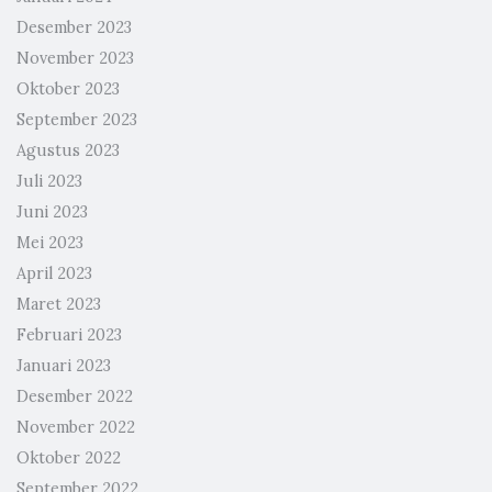
Desember 2023
November 2023
Oktober 2023
September 2023
Agustus 2023
Juli 2023
Juni 2023
Mei 2023
April 2023
Maret 2023
Februari 2023
Januari 2023
Desember 2022
November 2022
Oktober 2022
September 2022