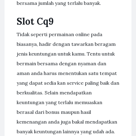
bersama jumlah yang terlalu banyak.
Slot Cq9
Tidak seperti permainan online pada
biasanya, hadir dengan tawarkan beragam
jenis keuntungan untuk kamu. Tentu untuk
bermain bersama dengan nyaman dan
aman anda harus menentukan satu tempat
yang dapat sedia kan service paling baik dan
berkualitas. Selain mendapatkan
keuntungan yang terlalu memuaskan
berasal dari bonus maupun hasil
kemenangan anda juga bakal mendapatkan
banyak keuntungan lainnya yang udah ada.