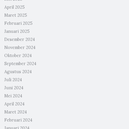
April 2025
Maret 2025
Februari 2025
Januari 2025
Desember 2024
November 2024
Oktober 2024
September 2024
Agustus 2024
Juli 2024
Juni 2024
Mei 2024
April 2024
Maret 2024
Februari 2024
Januari 2024