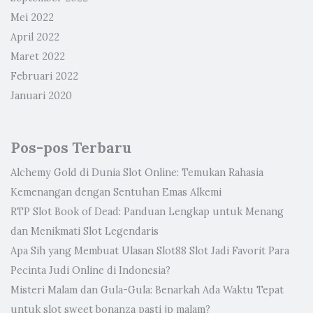
Mei 2022
April 2022
Maret 2022
Februari 2022
Januari 2020
Pos-pos Terbaru
Alchemy Gold di Dunia Slot Online: Temukan Rahasia
Kemenangan dengan Sentuhan Emas Alkemi
RTP Slot Book of Dead: Panduan Lengkap untuk Menang
dan Menikmati Slot Legendaris
Apa Sih yang Membuat Ulasan Slot88 Slot Jadi Favorit Para
Pecinta Judi Online di Indonesia?
Misteri Malam dan Gula-Gula: Benarkah Ada Waktu Tepat
untuk slot sweet bonanza pasti jp malam?