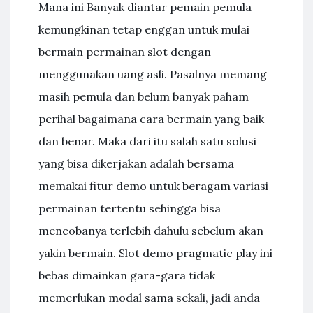
Mana ini Banyak diantar pemain pemula
kemungkinan tetap enggan untuk mulai
bermain permainan slot dengan
menggunakan uang asli. Pasalnya memang
masih pemula dan belum banyak paham
perihal bagaimana cara bermain yang baik
dan benar. Maka dari itu salah satu solusi
yang bisa dikerjakan adalah bersama
memakai fitur demo untuk beragam variasi
permainan tertentu sehingga bisa
mencobanya terlebih dahulu sebelum akan
yakin bermain. Slot demo pragmatic play ini
bebas dimainkan gara-gara tidak
memerlukan modal sama sekali, jadi anda