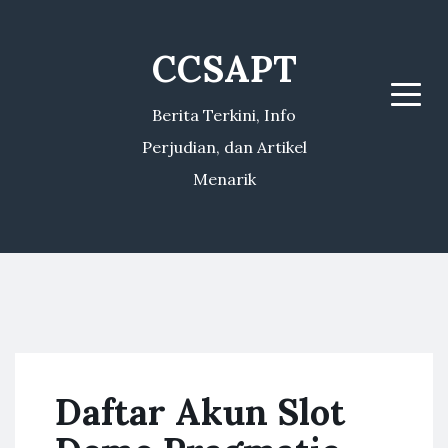
CCSAPT
Menu
Berita Terkini, Info
Perjudian, dan Artikel
Menarik
Daftar Akun Slot