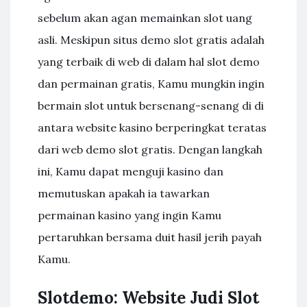
sebelum akan agan memainkan slot uang
asli. Meskipun situs demo slot gratis adalah
yang terbaik di web di dalam hal slot demo
dan permainan gratis, Kamu mungkin ingin
bermain slot untuk bersenang-senang di di
antara website kasino berperingkat teratas
dari web demo slot gratis. Dengan langkah
ini, Kamu dapat menguji kasino dan
memutuskan apakah ia tawarkan
permainan kasino yang ingin Kamu
pertaruhkan bersama duit hasil jerih payah
Kamu.
Slotdemo: Website Judi Slot