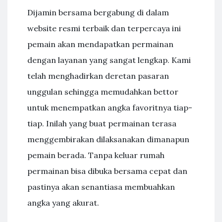
Dijamin bersama bergabung di dalam
website resmi terbaik dan terpercaya ini
pemain akan mendapatkan permainan
dengan layanan yang sangat lengkap. Kami
telah menghadirkan deretan pasaran
unggulan sehingga memudahkan bettor
untuk menempatkan angka favoritnya tiap-
tiap. Inilah yang buat permainan terasa
menggembirakan dilaksanakan dimanapun
pemain berada. Tanpa keluar rumah
permainan bisa dibuka bersama cepat dan
pastinya akan senantiasa membuahkan
angka yang akurat.