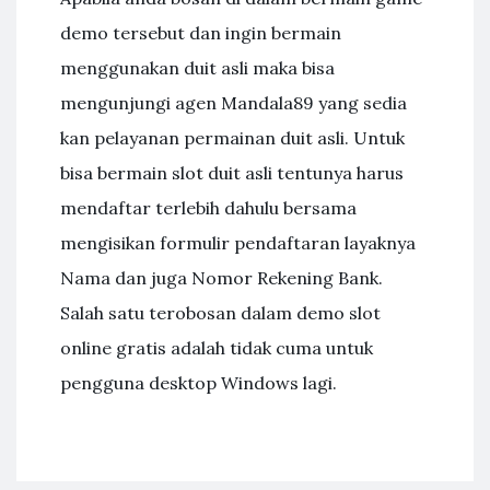
demo tersebut dan ingin bermain
menggunakan duit asli maka bisa
mengunjungi agen Mandala89 yang sedia
kan pelayanan permainan duit asli. Untuk
bisa bermain slot duit asli tentunya harus
mendaftar terlebih dahulu bersama
mengisikan formulir pendaftaran layaknya
Nama dan juga Nomor Rekening Bank.
Salah satu terobosan dalam demo slot
online gratis adalah tidak cuma untuk
pengguna desktop Windows lagi.