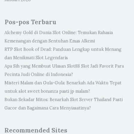
Pos-pos Terbaru
Alchemy Gold di Dunia Slot Online: Temukan Rahasia
Kemenangan dengan Sentuhan Emas Alkemi
RTP Slot Book of Dead: Panduan Lengkap untuk Menang
dan Menikmati Slot Legendaris
Apa Sih yang Membuat Ulasan Slot88 Slot Jadi Favorit Para
Pecinta Judi Online di Indonesia?
Misteri Malam dan Gula-Gula: Benarkah Ada Waktu Tepat
untuk slot sweet bonanza pasti jp malam?
Bukan Sekadar Mitos: Benarkah Slot Server Thailand Pasti
Gacor dan Bagaimana Cara Menyiasatinya?
Recommended Sites