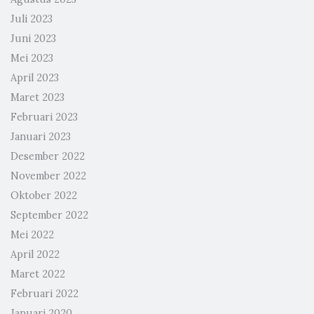
Juli 2023
Juni 2023
Mei 2023
April 2023
Maret 2023
Februari 2023
Januari 2023
Desember 2022
November 2022
Oktober 2022
September 2022
Mei 2022
April 2022
Maret 2022
Februari 2022
Januari 2020