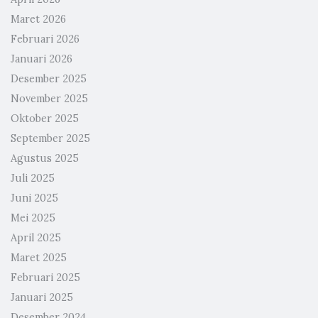
Maret 2026
Februari 2026
Januari 2026
Desember 2025
November 2025
Oktober 2025
September 2025
Agustus 2025
Juli 2025
Juni 2025
Mei 2025
April 2025
Maret 2025
Februari 2025
Januari 2025
Desember 2024