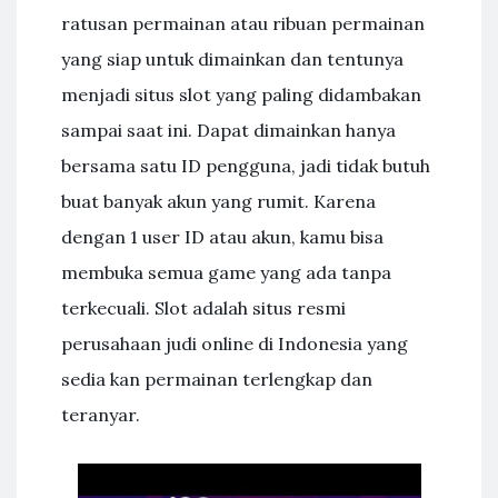
ratusan permainan atau ribuan permainan
yang siap untuk dimainkan dan tentunya
menjadi situs slot yang paling didambakan
sampai saat ini. Dapat dimainkan hanya
bersama satu ID pengguna, jadi tidak butuh
buat banyak akun yang rumit. Karena
dengan 1 user ID atau akun, kamu bisa
membuka semua game yang ada tanpa
terkecuali. Slot adalah situs resmi
perusahaan judi online di Indonesia yang
sedia kan permainan terlengkap dan
teranyar.