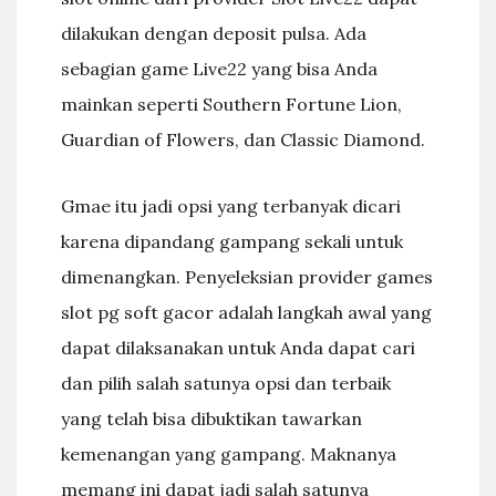
dilakukan dengan deposit pulsa. Ada
sebagian game Live22 yang bisa Anda
mainkan seperti Southern Fortune Lion,
Guardian of Flowers, dan Classic Diamond.
Gmae itu jadi opsi yang terbanyak dicari
karena dipandang gampang sekali untuk
dimenangkan. Penyeleksian provider games
slot pg soft gacor adalah langkah awal yang
dapat dilaksanakan untuk Anda dapat cari
dan pilih salah satunya opsi dan terbaik
yang telah bisa dibuktikan tawarkan
kemenangan yang gampang. Maknanya
memang ini dapat jadi salah satunya