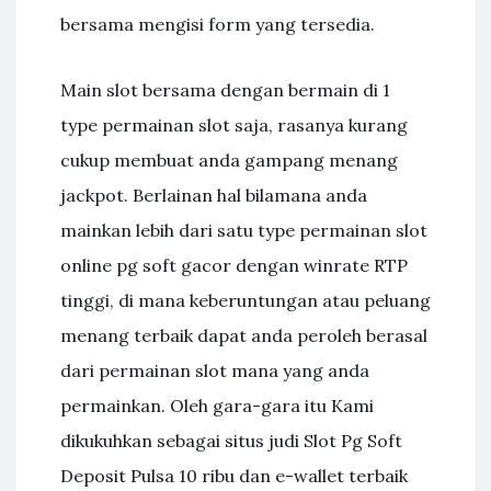
bersama mengisi form yang tersedia.
Main slot bersama dengan bermain di 1
type permainan slot saja, rasanya kurang
cukup membuat anda gampang menang
jackpot. Berlainan hal bilamana anda
mainkan lebih dari satu type permainan slot
online pg soft gacor dengan winrate RTP
tinggi, di mana keberuntungan atau peluang
menang terbaik dapat anda peroleh berasal
dari permainan slot mana yang anda
permainkan. Oleh gara-gara itu Kami
dikukuhkan sebagai situs judi Slot Pg Soft
Deposit Pulsa 10 ribu dan e-wallet terbaik