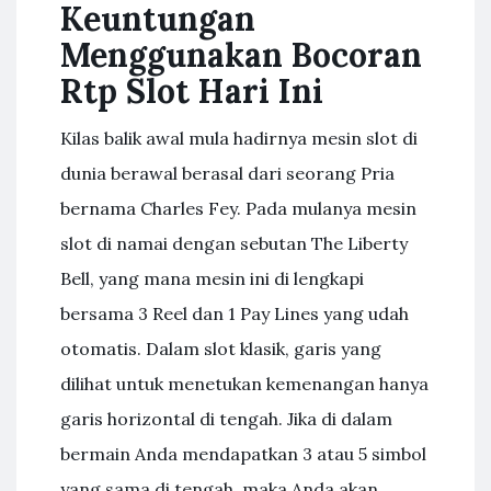
Keuntungan
Menggunakan Bocoran
Rtp Slot Hari Ini
Kilas balik awal mula hadirnya mesin slot di
dunia berawal berasal dari seorang Pria
bernama Charles Fey. Pada mulanya mesin
slot di namai dengan sebutan The Liberty
Bell, yang mana mesin ini di lengkapi
bersama 3 Reel dan 1 Pay Lines yang udah
otomatis. Dalam slot klasik, garis yang
dilihat untuk menetukan kemenangan hanya
garis horizontal di tengah. Jika di dalam
bermain Anda mendapatkan 3 atau 5 simbol
yang sama di tengah, maka Anda akan