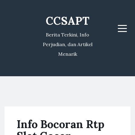
CCSAPT
Menu
Berita Terkini, Info
Perjudian, dan Artikel
Menarik
Info Bocoran Rtp