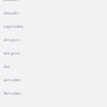
situs slot
togel online
slot gacor
slot gacor
slot
slot online
Slot online