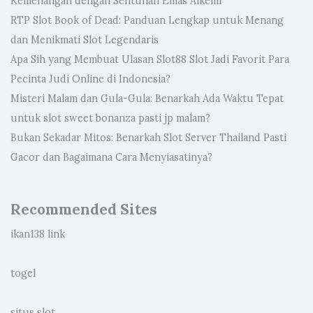
Kemenangan dengan Sentuhan Emas Alkemi
RTP Slot Book of Dead: Panduan Lengkap untuk Menang
dan Menikmati Slot Legendaris
Apa Sih yang Membuat Ulasan Slot88 Slot Jadi Favorit Para
Pecinta Judi Online di Indonesia?
Misteri Malam dan Gula-Gula: Benarkah Ada Waktu Tepat
untuk slot sweet bonanza pasti jp malam?
Bukan Sekadar Mitos: Benarkah Slot Server Thailand Pasti
Gacor dan Bagaimana Cara Menyiasatinya?
Recommended Sites
ikan138 link
togel
situs slot