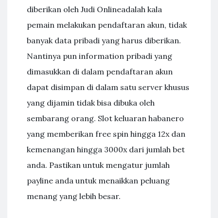
diberikan oleh Judi Onlineadalah kala
pemain melakukan pendaftaran akun, tidak
banyak data pribadi yang harus diberikan.
Nantinya pun information pribadi yang
dimasukkan di dalam pendaftaran akun
dapat disimpan di dalam satu server khusus
yang dijamin tidak bisa dibuka oleh
sembarang orang. Slot keluaran habanero
yang memberikan free spin hingga 12x dan
kemenangan hingga 3000x dari jumlah bet
anda. Pastikan untuk mengatur jumlah
payline anda untuk menaikkan peluang
menang yang lebih besar.