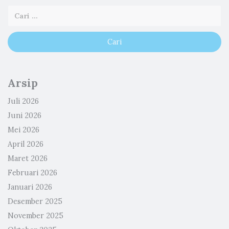
Arsip
Juli 2026
Juni 2026
Mei 2026
April 2026
Maret 2026
Februari 2026
Januari 2026
Desember 2025
November 2025