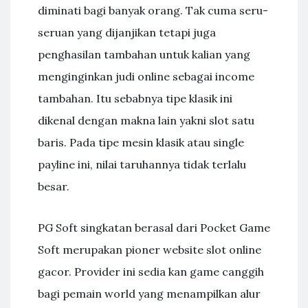
diminati bagi banyak orang. Tak cuma seru-
seruan yang dijanjikan tetapi juga
penghasilan tambahan untuk kalian yang
menginginkan judi online sebagai income
tambahan. Itu sebabnya tipe klasik ini
dikenal dengan makna lain yakni slot satu
baris. Pada tipe mesin klasik atau single
payline ini, nilai taruhannya tidak terlalu
besar.
PG Soft singkatan berasal dari Pocket Game
Soft merupakan pioner website slot online
gacor. Provider ini sedia kan game canggih
bagi pemain world yang menampilkan alur