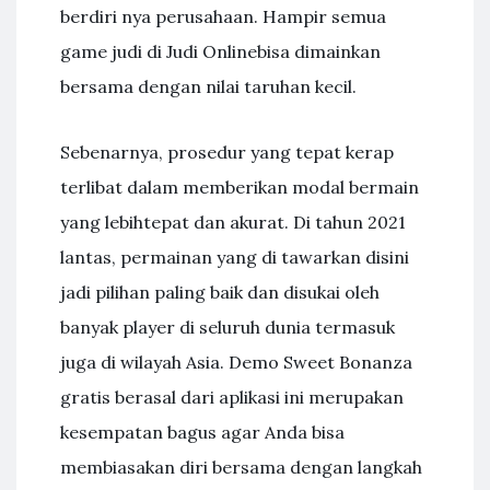
berdiri nya perusahaan. Hampir semua
game judi di Judi Onlinebisa dimainkan
bersama dengan nilai taruhan kecil.
Sebenarnya, prosedur yang tepat kerap
terlibat dalam memberikan modal bermain
yang lebihtepat dan akurat. Di tahun 2021
lantas, permainan yang di tawarkan disini
jadi pilihan paling baik dan disukai oleh
banyak player di seluruh dunia termasuk
juga di wilayah Asia. Demo Sweet Bonanza
gratis berasal dari aplikasi ini merupakan
kesempatan bagus agar Anda bisa
membiasakan diri bersama dengan langkah