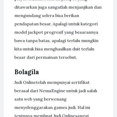
ditawarkan juga sangatlah menjanjikan dan
mengundang selera bisa berikan
pendapatan besar. Apalagi untuk kategori
model jackpot progresif yang besarannya
bawa tanpa batas, apalagi terlalu mungkin
kita untuk bisa menghasilkan duit terlalu
besar dari permainan tersebut.
Bolagila
Judi Onlinetelah mempunyai sertifikat
berasal dari NexusEngine untuk jadi salah
satu web yang berwenang
menyelenggarakan games judi. Hal ini
tentunya membuat Judi Onlinesangat