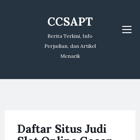
CCSAPT
Menu
Berita Terkini, Info
Perjudian, dan Artikel
Menarik
Daftar Situs Judi