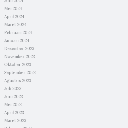
Juni 2024
Mei 2024
April 2024
Maret 2024
Februari 2024
Januari 2024
Desember 2023
November 2023
Oktober 2023
September 2023
Agustus 2023
Juli 2023
Juni 2023
Mei 2023
April 2023
Maret 2023