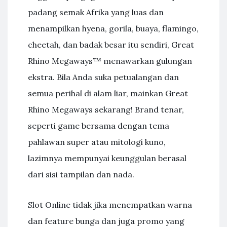
padang semak Afrika yang luas dan
menampilkan hyena, gorila, buaya, flamingo,
cheetah, dan badak besar itu sendiri, Great
Rhino Megaways™ menawarkan gulungan
ekstra. Bila Anda suka petualangan dan
semua perihal di alam liar, mainkan Great
Rhino Megaways sekarang! Brand tenar,
seperti game bersama dengan tema
pahlawan super atau mitologi kuno,
lazimnya mempunyai keunggulan berasal
dari sisi tampilan dan nada.
Slot Online tidak jika menempatkan warna
dan feature bunga dan juga promo yang