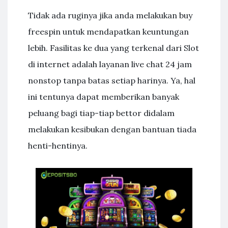
Tidak ada ruginya jika anda melakukan buy
freespin untuk mendapatkan keuntungan
lebih. Fasilitas ke dua yang terkenal dari Slot
di internet adalah layanan live chat 24 jam
nonstop tanpa batas setiap harinya. Ya, hal
ini tentunya dapat memberikan banyak
peluang bagi tiap-tiap bettor didalam
melakukan kesibukan dengan bantuan tiada
henti-hentinya.