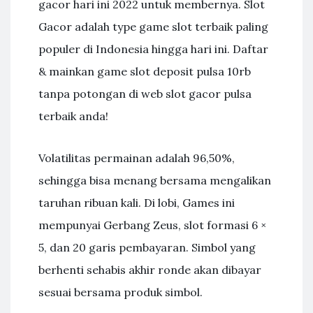
gacor hari ini 2022 untuk membernya. Slot
Gacor adalah type game slot terbaik paling
populer di Indonesia hingga hari ini. Daftar
& mainkan game slot deposit pulsa 10rb
tanpa potongan di web slot gacor pulsa
terbaik anda!
Volatilitas permainan adalah 96,50%,
sehingga bisa menang bersama mengalikan
taruhan ribuan kali. Di lobi, Games ini
mempunyai Gerbang Zeus, slot formasi 6 ×
5, dan 20 garis pembayaran. Simbol yang
berhenti sehabis akhir ronde akan dibayar
sesuai bersama produk simbol.