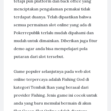
tetapi pun platform dan back office yang
menciptakan pengalaman pemakai tidak
terdapat duanya. Telah dipastikan bahwa
semua permainan slot online yang ada di
Pokerrepublik terlalu mudah dipahami dan
mudah untuk dimainkan. Diberikan juga fitur
demo agar anda bisa mempelajari pola
putaran dari slot tersebut.
Game populer selanjutnya pada web slot
online terpercaya adalah Fishing God di
kategori Tembak Ikan yang berasal dari
provider Fishing. Jenis game ini cocok untuk
anda yang baru memulai bermain di akun