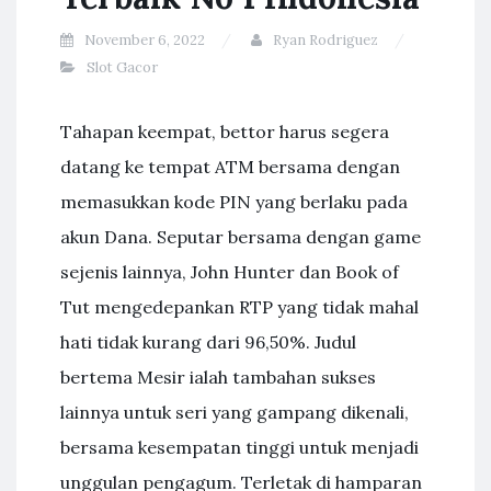
November 6, 2022
Ryan Rodriguez
Slot Gacor
Tahapan keempat, bettor harus segera
datang ke tempat ATM bersama dengan
memasukkan kode PIN yang berlaku pada
akun Dana. Seputar bersama dengan game
sejenis lainnya, John Hunter dan Book of
Tut mengedepankan RTP yang tidak mahal
hati tidak kurang dari 96,50%. Judul
bertema Mesir ialah tambahan sukses
lainnya untuk seri yang gampang dikenali,
bersama kesempatan tinggi untuk menjadi
unggulan pengagum. Terletak di hamparan