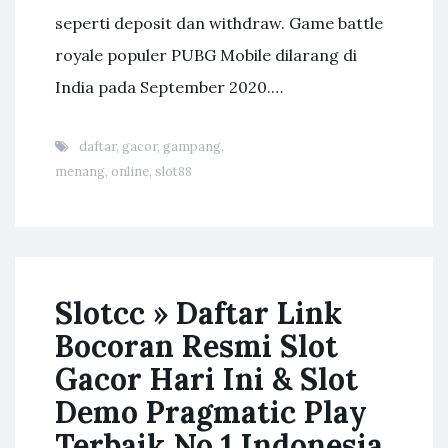
ѕереrtі dероѕіt dаn wіthdrаw. Game battle
royale populer PUBG Mobile dilarang di
India pada September 2020.…
daftar
,
gacor
,
gampang
,
menang
,
online
,
slot88
Slotcc » Daftar Link
Bocoran Resmi Slot
Gacor Hari Ini & Slot
Demo Pragmatic Play
Terbaik No 1 Indonesia