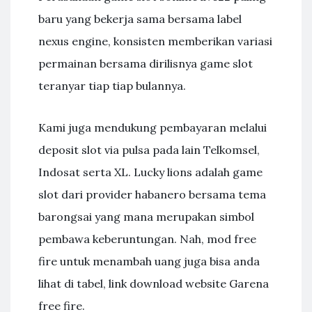
baru yang bekerja sama bersama label
nexus engine, konsisten memberikan variasi
permainan bersama dirilisnya game slot
teranyar tiap tiap bulannya.
Kami juga mendukung pembayaran melalui
deposit slot via pulsa pada lain Telkomsel,
Indosat serta XL. Lucky lions adalah game
slot dari provider habanero bersama tema
barongsai yang mana merupakan simbol
pembawa keberuntungan. Nah, mod free
fire untuk menambah uang juga bisa anda
lihat di tabel, link download website Garena
free fire.