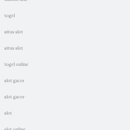
togel
situs slot
situs slot
togel online
slot gacor
slot gacor
slot
slot online