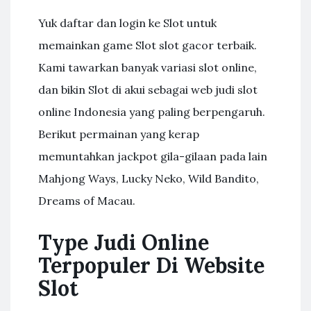
Yuk daftar dan login ke Slot untuk
memainkan game Slot slot gacor terbaik.
Kami tawarkan banyak variasi slot online,
dan bikin Slot di akui sebagai web judi slot
online Indonesia yang paling berpengaruh.
Berikut permainan yang kerap
memuntahkan jackpot gila-gilaan pada lain
Mahjong Ways, Lucky Neko, Wild Bandito,
Dreams of Macau.
Type Judi Online
Terpopuler Di Website
Slot