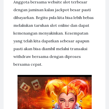
Anggota bersama website slot terbesar
dengan jaminan kalau jackpot besar pasti
dibayarkan. Begitu pula kita bisa lebih bebas
melakukan taruhan slot online dan dapat
kemenangan menyakinkan. Kesempatan
yang telah kita dapatkan sebesar apapun
pasti akan bisa diambil melalui transaksi
withdraw bersama dengan diproses
bersama cepat.