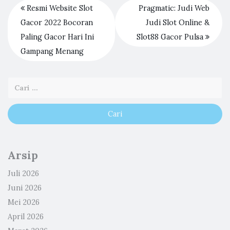
Resmi Website Slot
Pragmatic: Judi Web
Gacor 2022 Bocoran
Judi Slot Online &
Paling Gacor Hari Ini
Slot88 Gacor Pulsa
Gampang Menang
Arsip
Juli 2026
Juni 2026
Mei 2026
April 2026