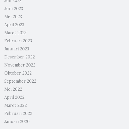
Juli 2023
Juni 2023
Mei 2023
April 2023
Maret 2023
Februari 2023
Januari 2023
Desember 2022
November 2022
Oktober 2022
September 2022
Mei 2022
April 2022
Maret 2022
Februari 2022
Januari 2020