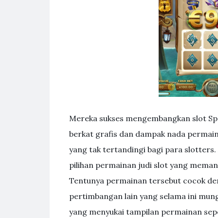
Mereka sukses mengembangkan slot Spad
berkat grafis dan dampak nada permai
yang tak tertandingi bagi para slotter
pilihan permainan judi slot yang memang
Tentunya permainan tersebut cocok den
pertimbangan lain yang selama ini mungk
yang menyukai tampilan permainan sepe