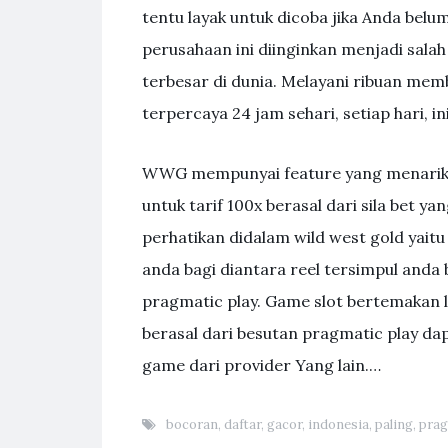
tentu layak untuk dicoba jika Anda belu
perusahaan ini diinginkan menjadi sala
terbesar di dunia. Melayani ribuan mem
terpercaya 24 jam sehari, setiap hari, ini
WWG mempunyai feature yang menarik se
untuk tarif 100x berasal dari sila bet y
perhatikan didalam wild west gold yaitu 
anda bagi diantara reel tersimpul anda 
pragmatic play. Game slot bertemakan 
berasal dari besutan pragmatic play da
game dari provider Yang lain.…
bocoran
,
daftar
,
gacor
,
indonesia
,
paling
,
prag