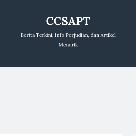
CCSAPT
Berita Terkini, Info Perjudian, dan Artikel
Menarik