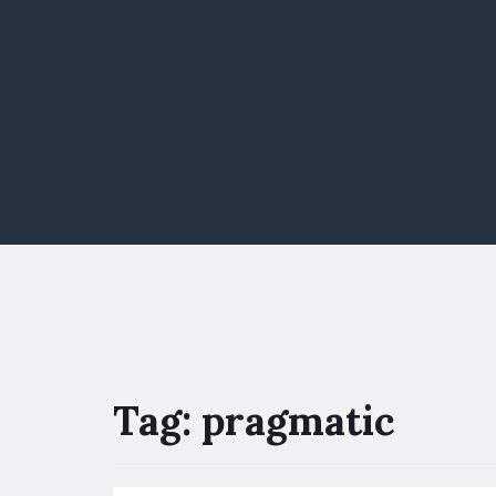
Tag:
pragmatic