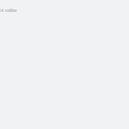
ot online