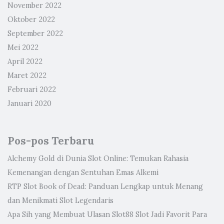
November 2022
Oktober 2022
September 2022
Mei 2022
April 2022
Maret 2022
Februari 2022
Januari 2020
Pos-pos Terbaru
Alchemy Gold di Dunia Slot Online: Temukan Rahasia
Kemenangan dengan Sentuhan Emas Alkemi
RTP Slot Book of Dead: Panduan Lengkap untuk Menang
dan Menikmati Slot Legendaris
Apa Sih yang Membuat Ulasan Slot88 Slot Jadi Favorit Para