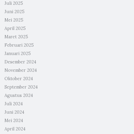
Juli 2025
Juni 2025
Mei 2025
April 2025
Maret 2025
Februari 2025
Januari 2025
Desember 2024
November 2024
Oktober 2024
September 2024
Agustus 2024
Juli 2024
Juni 2024
Mei 2024
April 2024