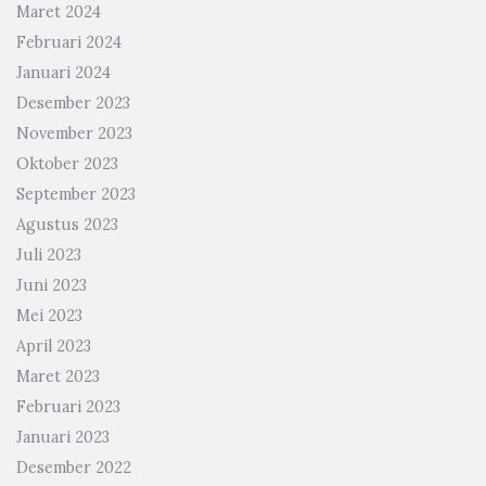
Maret 2024
Februari 2024
Januari 2024
Desember 2023
November 2023
Oktober 2023
September 2023
Agustus 2023
Juli 2023
Juni 2023
Mei 2023
April 2023
Maret 2023
Februari 2023
Januari 2023
Desember 2022