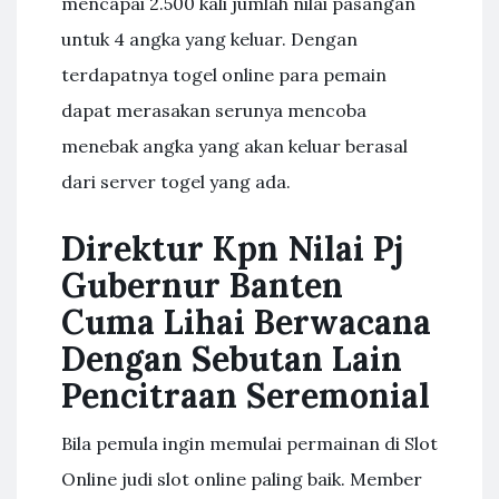
mencapai 2.500 kali jumlah nilai pasangan
untuk 4 angka yang keluar. Dengan
terdapatnya togel online para pemain
dapat merasakan serunya mencoba
menebak angka yang akan keluar berasal
dari server togel yang ada.
Direktur Kpn Nilai Pj
Gubernur Banten
Cuma Lihai Berwacana
Dengan Sebutan Lain
Pencitraan Seremonial
Bila pemula ingin memulai permainan di Slot
Online judi slot online paling baik. Member