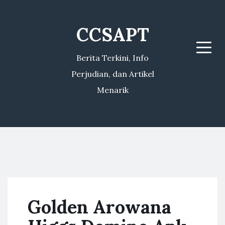
CCSAPT
Menu
Berita Terkini, Info
Perjudian, dan Artikel
Menarik
Golden Arowana