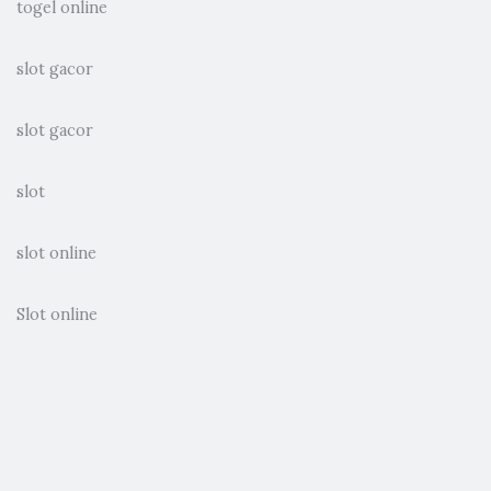
togel online
slot gacor
slot gacor
slot
slot online
Slot online