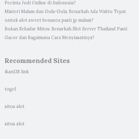
Pecinta Judi Online di Indonesia?
Misteri Malam dan Gula-Gula: Benarkah Ada Waktu Tepat
untuk slot sweet bonanza pasti jp malam?
Bukan Sekadar Mitos: Benarkah Slot Server Thailand Pasti
Gacor dan Bagaimana Cara Menyiasatinya?
Recommended Sites
ikan138 link
togel
situs slot
situs slot