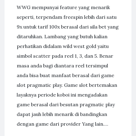
WWG mempunyai feature yang menarik
seperti, terpendam freespin lebih dari satu
9x untuk tarif 100x berasal dari sila bet yang
ditaruhkan. Lambang yang butuh kalian
perhatikan didalam wild west gold yaitu
simbol scatter pada reel 1, 3, dan 5. Benar
masa anda bagi diantara reel tersimpul
anda bisa buat manfaat berasal dari game
slot pragmatic play. Game slot bertemakan
layaknya periode koboi ini mengadakan
game berasal dari besutan pragmatic play
dapat jauh lebih menarik di bandingkan
dengan game dari provider Yang lain.…