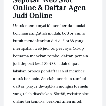
Online & Daftar Agen
Judi Online
Untuk mempunyai id member dan mulai
bermain sangatlah mudah, bettor cuma
butuh mendaftarkan diri di Slot88 yang
merupakan web judi terpercaya. Cukup
bersama menekan tombol daftar, pemain
judi deposit kecil Slot88 sudah dapat
lakukan proses pendaftaran id member
untuk bermain. Setelah menekan tombol
daftar, player diwajibkan mengisi formulir
yang telah disediakan. Slot88, website slot
online terkemuka, berkomitmen untuk