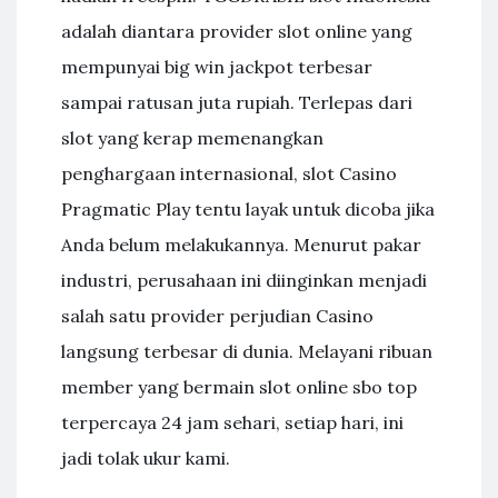
adalah diantara provider slot online yang
mempunyai big win jackpot terbesar
sampai ratusan juta rupiah. Terlepas dari
slot yang kerap memenangkan
penghargaan internasional, slot Casino
Pragmatic Play tentu layak untuk dicoba jika
Anda belum melakukannya. Menurut pakar
industri, perusahaan ini diinginkan menjadi
salah satu provider perjudian Casino
langsung terbesar di dunia. Melayani ribuan
member yang bermain slot online sbo top
terpercaya 24 jam sehari, setiap hari, ini
jadi tolak ukur kami.