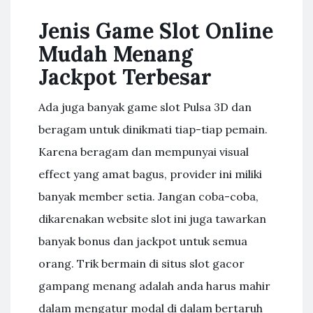
Jenis Game Slot Online
Mudah Menang
Jackpot Terbesar
Ada juga banyak game slot Pulsa 3D dan
beragam untuk dinikmati tiap-tiap pemain.
Karena beragam dan mempunyai visual
effect yang amat bagus, provider ini miliki
banyak member setia. Jangan coba-coba,
dikarenakan website slot ini juga tawarkan
banyak bonus dan jackpot untuk semua
orang. Trik bermain di situs slot gacor
gampang menang adalah anda harus mahir
dalam mengatur modal di dalam bertaruh