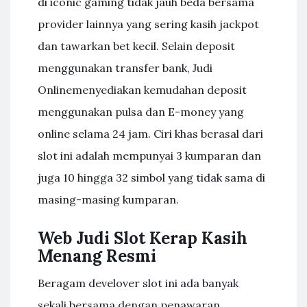
di iconic gaming tidak jauh beda bersama
provider lainnya yang sering kasih jackpot
dan tawarkan bet kecil. Selain deposit
menggunakan transfer bank, Judi
Onlinemenyediakan kemudahan deposit
menggunakan pulsa dan E-money yang
online selama 24 jam. Ciri khas berasal dari
slot ini adalah mempunyai 3 kumparan dan
juga 10 hingga 32 simbol yang tidak sama di
masing-masing kumparan.
Web Judi Slot Kerap Kasih
Menang Resmi
Beragam develover slot ini ada banyak
sekali bersama dengan penawaran