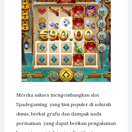
Mereka sukses mengembangkan slot
Spadegaming, yang kini populer di seluruh
dunia, berkat grafis dan dampak nada
permainan, yang dapat berikan pengalaman