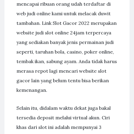
mencapai ribuan orang udah terdaftar di
web judi online kami untuk melacak duwit
tambahan. Link Slot Gacor 2022 merupakan
website judi slot online 24jam terpercaya
yang sediakan banyak jenis permainan judi
seperti, taruhan bola, casino, poker online,
tembak ikan, sabung ayam. Anda tidak harus
merasa repot lagi mencari website slot
gacor lain yang belum tentu bisa berikan
kemenangan.
Selain itu, didalam waktu dekat juga bakal
tersedia deposit melalui virtual akun. Ciri
khas dari slot ini adalah mempunyai 3