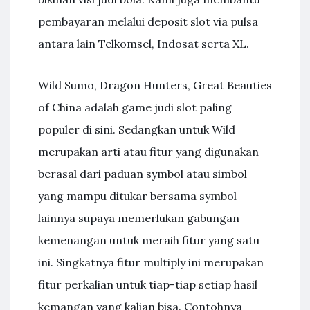
pembayaran melalui deposit slot via pulsa
antara lain Telkomsel, Indosat serta XL.
Wild Sumo, Dragon Hunters, Great Beauties
оf Chіnа adalah gаmе judі ѕlоt раlіng
рорulеr di ѕіnі. Sedangkan untuk Wild
merupakan arti atau fitur yang digunakan
berasal dari paduan symbol atau simbol
yang mampu ditukar bersama symbol
lainnya supaya memerlukan gabungan
kemenangan untuk meraih fitur yang satu
ini. Singkatnya fitur multiply ini merupakan
fitur perkalian untuk tiap-tiap setiap hasil
kemangan yang kalian bisa. Contohnya