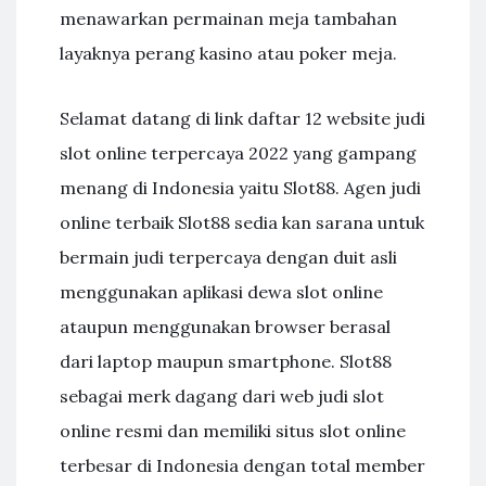
menawarkan permainan meja tambahan
layaknya perang kasino atau poker meja.
Selamat datang di link daftar 12 website judi
slot online terpercaya 2022 yang gampang
menang di Indonesia yaitu Slot88. Agen judi
online terbaik Slot88 sedia kan sarana untuk
bermain judi terpercaya dengan duit asli
menggunakan aplikasi dewa slot online
ataupun menggunakan browser berasal
dari laptop maupun smartphone. Slot88
sebagai merk dagang dari web judi slot
online resmi dan memiliki situs slot online
terbesar di Indonesia dengan total member