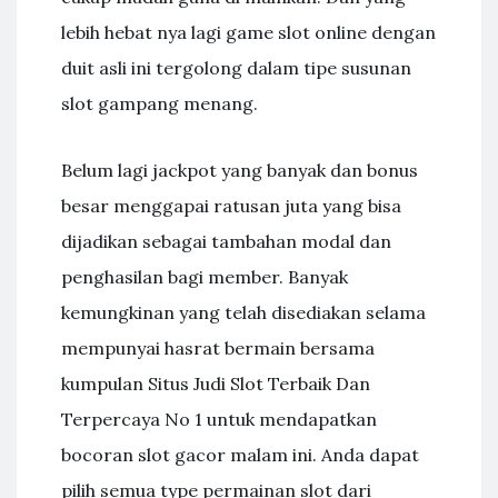
lebih hebat nya lagi game slot online dengan
duit asli ini tergolong dalam tipe susunan
slot gampang menang.
Belum lagi jackpot yang banyak dan bonus
besar menggapai ratusan juta yang bisa
dijadikan sebagai tambahan modal dan
penghasilan bagi member. Banyak
kemungkinan yang telah disediakan selama
mempunyai hasrat bermain bersama
kumpulan Situs Judi Slot Terbaik Dan
Terpercaya No 1 untuk mendapatkan
bocoran slot gacor malam ini. Anda dapat
pilih semua type permainan slot dari