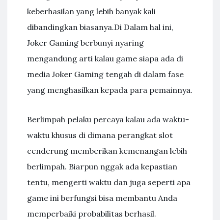
keberhasilan yang lebih banyak kali
dibandingkan biasanya.Di Dalam hal ini,
Joker Gaming berbunyi nyaring
mengandung arti kalau game siapa ada di
media Joker Gaming tengah di dalam fase
yang menghasilkan kepada para pemainnya.
Berlimpah pelaku percaya kalau ada waktu-
waktu khusus di dimana perangkat slot
cenderung memberikan kemenangan lebih
berlimpah. Biarpun nggak ada kepastian
tentu, mengerti waktu dan juga seperti apa
game ini berfungsi bisa membantu Anda
memperbaiki probabilitas berhasil.