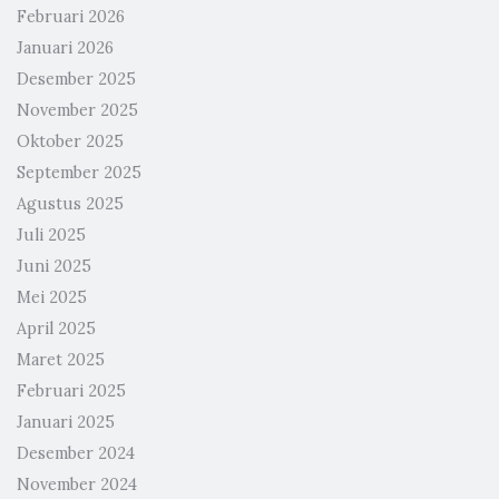
Februari 2026
Januari 2026
Desember 2025
November 2025
Oktober 2025
September 2025
Agustus 2025
Juli 2025
Juni 2025
Mei 2025
April 2025
Maret 2025
Februari 2025
Januari 2025
Desember 2024
November 2024