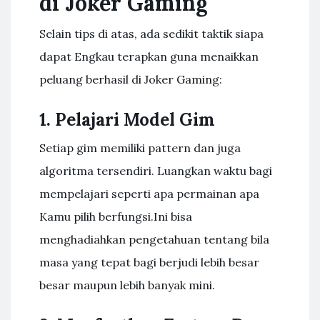
di Joker Gaming
Selain tips di atas, ada sedikit taktik siapa
dapat Engkau terapkan guna menaikkan
peluang berhasil di Joker Gaming:
1. Pelajari Model Gim
Setiap gim memiliki pattern dan juga
algoritma tersendiri. Luangkan waktu bagi
mempelajari seperti apa permainan apa
Kamu pilih berfungsi.Ini bisa
menghadiahkan pengetahuan tentang bila
masa yang tepat bagi berjudi lebih besar
besar maupun lebih banyak mini.