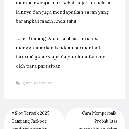
mampu mempelajari sebab kejadian pelaku
lainnya dan juga mendapatkan saran yang
barangkali masih Anda tahu.
Joker Gaming gacor ialah istilah siapa
menggambarkan keadaan bermanfaat
internal game siapa dapat dimanfaatkan
oleh para partisipan.
game slot online
Slot Terbaik 2025
Cara Memperbaiki
Gampang Jackpot:
Probabilitas