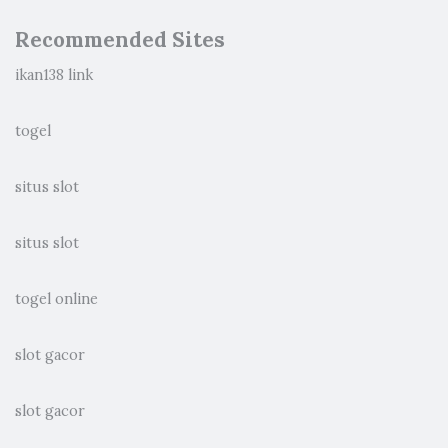
Recommended Sites
ikan138 link
togel
situs slot
situs slot
togel online
slot gacor
slot gacor