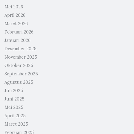
Mei 2026
April 2026
Maret 2026
Februari 2026
Januari 2026
Desember 2025
November 2025
Oktober 2025
September 2025
Agustus 2025
Juli 2025
Juni 2025
Mei 2025
April 2025
Maret 2025
Februari 2025