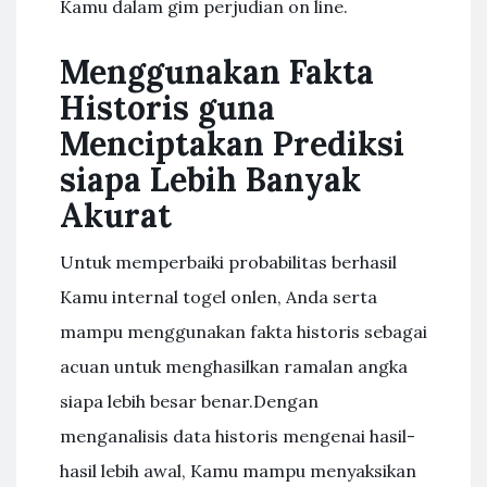
Kamu dalam gim perjudian on line.
Menggunakan Fakta
Historis guna
Menciptakan Prediksi
siapa Lebih Banyak
Akurat
Untuk memperbaiki probabilitas berhasil
Kamu internal togel onlen, Anda serta
mampu menggunakan fakta historis sebagai
acuan untuk menghasilkan ramalan angka
siapa lebih besar benar.Dengan
menganalisis data historis mengenai hasil-
hasil lebih awal, Kamu mampu menyaksikan