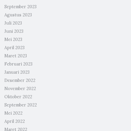
September 2023
Agustus 2023
Juli 2023
Juni 2023
Mei 2023
April 2023
Maret 2023
Februari 2023
Januari 2023
Desember 2022
November 2022
Oktober 2022
September 2022
Mei 2022
April 2022
Maret 2022