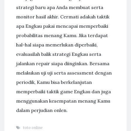
strategi baru apa Anda membuat serta
monitor hasil akhir. Cermati adakah taktik
apa Engkau pakai mencapai memperbaiki
probabilitas menang Kamu. Jika terdapat
hal-hal siapa memerlukan diperbaiki,
evaluasilah balik strategi Engkau serta
jalankan repair siapa diinginkan. Bersama
melakukan uji uji serta assessment dengan
periodik, Kamu bisa berkelanjutan
memperbaiki taktik game Engkau dan juga
menggunakan kesempatan menang Kamu
dalam perjudian onlen.
toto online