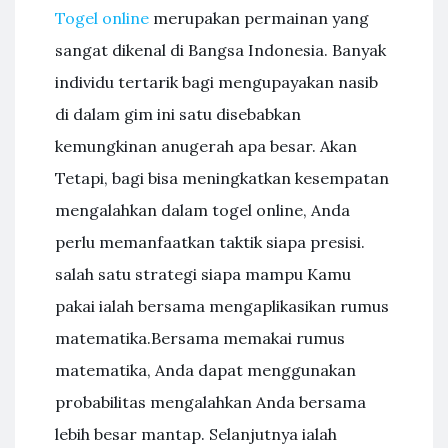
Togel online
merupakan permainan yang
sangat dikenal di Bangsa Indonesia. Banyak
individu tertarik bagi mengupayakan nasib
di dalam gim ini satu disebabkan
kemungkinan anugerah apa besar. Akan
Tetapi, bagi bisa meningkatkan kesempatan
mengalahkan dalam togel online, Anda
perlu memanfaatkan taktik siapa presisi.
salah satu strategi siapa mampu Kamu
pakai ialah bersama mengaplikasikan rumus
matematika.Bersama memakai rumus
matematika, Anda dapat menggunakan
probabilitas mengalahkan Anda bersama
lebih besar mantap. Selanjutnya ialah