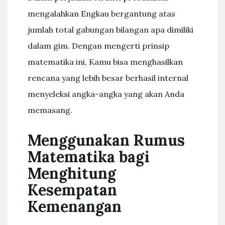
mengalahkan Engkau bergantung atas
jumlah total gabungan bilangan apa dimiliki
dalam gim. Dengan mengerti prinsip
matematika ini, Kamu bisa menghasilkan
rencana yang lebih besar berhasil internal
menyeleksi angka-angka yang akan Anda
memasang.
Menggunakan Rumus
Matematika bagi
Menghitung
Kesempatan
Kemenangan