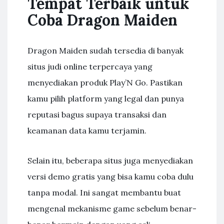
Tempat Terbaik untuk
Coba Dragon Maiden
Dragon Maiden sudah tersedia di banyak
situs judi online terpercaya yang
menyediakan produk Play’N Go. Pastikan
kamu pilih platform yang legal dan punya
reputasi bagus supaya transaksi dan
keamanan data kamu terjamin.
Selain itu, beberapa situs juga menyediakan
versi demo gratis yang bisa kamu coba dulu
tanpa modal. Ini sangat membantu buat
mengenal mekanisme game sebelum benar-