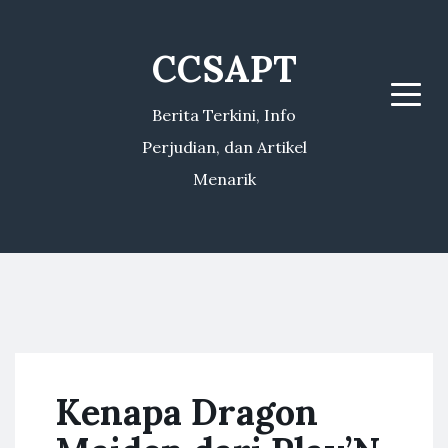
CCSAPT
Menu
Berita Terkini, Info
Perjudian, dan Artikel
Menarik
Kenapa Dragon