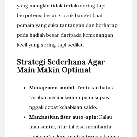
yang mungkin tidak terlalu sering tapi
berpotensi besar. Cocok banget buat
pemain yang suka tantangan dan berharap
pada hadiah besar daripada kemenangan
kecil yang sering tapi sedikit.
Strategi Sederhana Agar
Main Makin Optimal
Manajemen modal:
Tentukan batas
taruhan sesuai kemampuan supaya
nggak cepat kehabisan saldo.
Manfaatkan fitur auto-spin:
Kalau
mau santai, fitur ini bisa membantu
tapi jangan lupa pantau terus jalannya