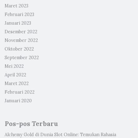
Maret 2023
Februari 2023
Januari 2023
Desember 2022
November 2022
Oktober 2022
September 2022
Mei 2022
April 2022
Maret 2022
Februari 2022
Januari 2020
Pos-pos Terbaru
Alchemy Gold di Dunia Slot Online: Temukan Rahasia