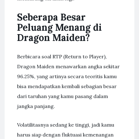
Seberapa Besar
Peluang Menang di
Dragon Maiden?
Berbicara soal RTP (Return to Player),
Dragon Maiden menawarkan angka sekitar
96.25%, yang artinya secara teoritis kamu
bisa mendapatkan kembali sebagian besar
dari taruhan yang kamu pasang dalam
jangka panjang.
Volatilitasnya sedang ke tinggi, jadi kamu
harus siap dengan fluktuasi kemenangan