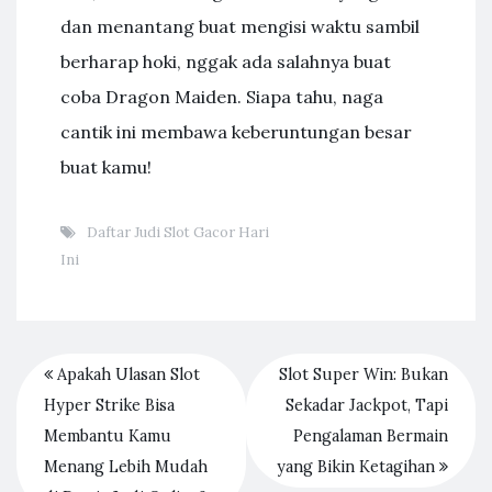
dan menantang buat mengisi waktu sambil
berharap hoki, nggak ada salahnya buat
coba Dragon Maiden. Siapa tahu, naga
cantik ini membawa keberuntungan besar
buat kamu!
Daftar Judi Slot Gacor Hari
Ini
Apakah Ulasan Slot
Slot Super Win: Bukan
Hyper Strike Bisa
Sekadar Jackpot, Tapi
Membantu Kamu
Pengalaman Bermain
Menang Lebih Mudah
yang Bikin Ketagihan