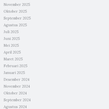
November 2025
Oktober 2025
September 2025
Agustus 2025
Juli 2025
Juni 2025
Mei 2025
April 2025
Maret 2025
Februari 2025
Januari 2025
Desember 2024
November 2024
Oktober 2024
September 2024
Agustus 2024