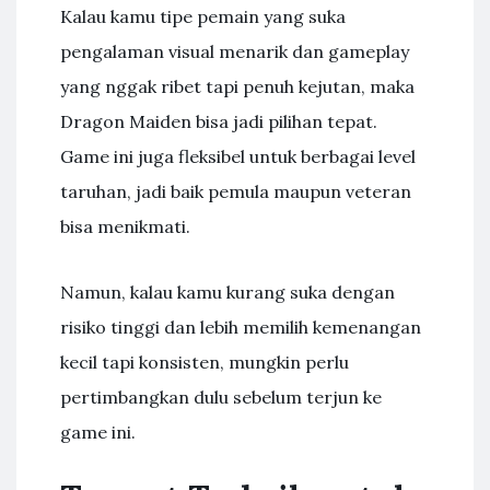
Kalau kamu tipe pemain yang suka
pengalaman visual menarik dan gameplay
yang nggak ribet tapi penuh kejutan, maka
Dragon Maiden bisa jadi pilihan tepat.
Game ini juga fleksibel untuk berbagai level
taruhan, jadi baik pemula maupun veteran
bisa menikmati.
Namun, kalau kamu kurang suka dengan
risiko tinggi dan lebih memilih kemenangan
kecil tapi konsisten, mungkin perlu
pertimbangkan dulu sebelum terjun ke
game ini.