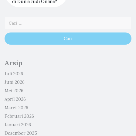
di Dunia Judi Online?
Arsip
Juli 2026
Juni 2026
Mei 2026
April 2026
Maret 2026
Februari 2026
Januari 2026
Desember 2025