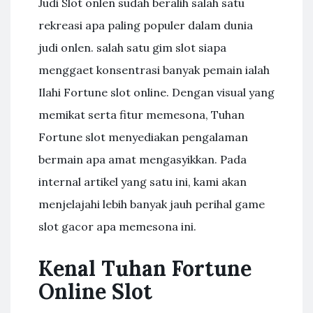
Judi Slot onlen sudah beralih salah satu
rekreasi apa paling populer dalam dunia
judi onlen. salah satu gim slot siapa
menggaet konsentrasi banyak pemain ialah
Ilahi Fortune slot online. Dengan visual yang
memikat serta fitur memesona, Tuhan
Fortune slot menyediakan pengalaman
bermain apa amat mengasyikkan. Pada
internal artikel yang satu ini, kami akan
menjelajahi lebih banyak jauh perihal game
slot gacor apa memesona ini.
Kenal Tuhan Fortune
Online Slot