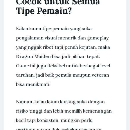
Cocok untuk Semua
Tipe Pemain?
Kalau kamu tipe pemain yang suka
pengalaman visual menarik dan gameplay
yang nggak ribet tapi penuh kejutan, maka
Dragon Maiden bisa jadi pilihan tepat.
Game ini juga fleksibel untuk berbagai level
taruhan, jadi baik pemula maupun veteran
bisa menikmati.
Namun, kalau kamu kurang suka dengan
risiko tinggi dan lebih memilih kemenangan
kecil tapi konsisten, mungkin perlu
pertimbangkan dulu sebelum terjun ke