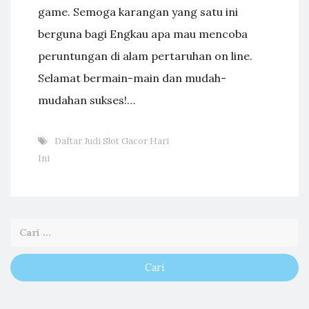
game. Semoga karangan yang satu ini
berguna bagi Engkau apa mau mencoba
peruntungan di alam pertaruhan on line.
Selamat bermain-main dan mudah-
mudahan sukses!…
Daftar Judi Slot Gacor Hari
Ini