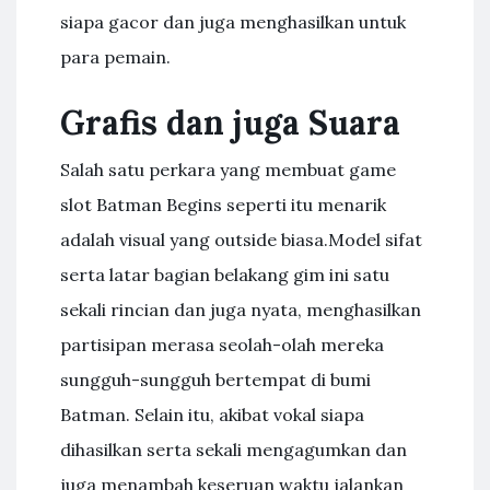
siapa gacor dan juga menghasilkan untuk
para pemain.
Grafis dan juga Suara
Salah satu perkara yang membuat game
slot Batman Begins seperti itu menarik
adalah visual yang outside biasa.Model sifat
serta latar bagian belakang gim ini satu
sekali rincian dan juga nyata, menghasilkan
partisipan merasa seolah-olah mereka
sungguh-sungguh bertempat di bumi
Batman. Selain itu, akibat vokal siapa
dihasilkan serta sekali mengagumkan dan
juga menambah keseruan waktu jalankan