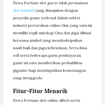
Dewa Fortune slot gacor ialah permainan
slot terbaru
yang dimajukan dengan
penyedia game terkenal dalam sektor
industri pertaruhan online.Gim yang satu ini
memiliki topik mitologi Cina dan juga dihiasi
bersama simbol yang mendeskripsikan
nasib baik dan juga kebendaan. Serta lima
roll serta beberapa garis pembayaran,
game ini satu memberikan probabilitas
gigantic bagi mendapatkan kemenangan
yang menggoda.
Fitur-Fitur Menarik
Dewa Fortune slot online diberi serta