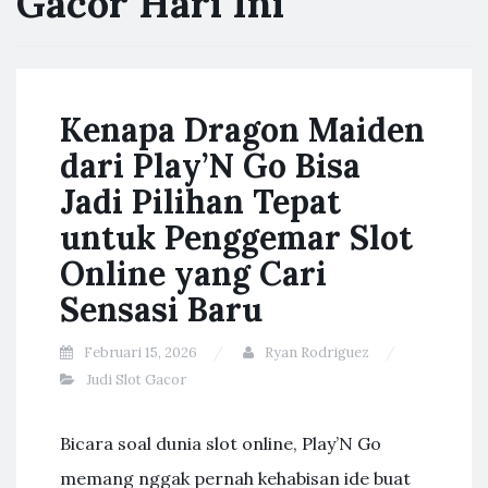
Gacor Hari Ini
Kenapa Dragon Maiden
dari Play’N Go Bisa
Jadi Pilihan Tepat
untuk Penggemar Slot
Online yang Cari
Sensasi Baru
Februari 15, 2026
Ryan Rodriguez
Judi Slot Gacor
Bicara soal dunia slot online, Play’N Go
memang nggak pernah kehabisan ide buat