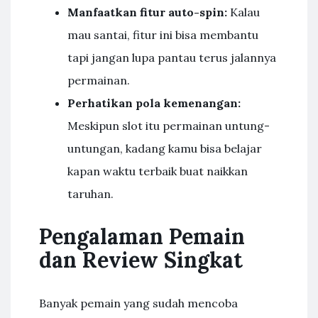
Manfaatkan fitur auto-spin:
Kalau
mau santai, fitur ini bisa membantu
tapi jangan lupa pantau terus jalannya
permainan.
Perhatikan pola kemenangan:
Meskipun slot itu permainan untung-
untungan, kadang kamu bisa belajar
kapan waktu terbaik buat naikkan
taruhan.
Pengalaman Pemain
dan Review Singkat
Banyak pemain yang sudah mencoba