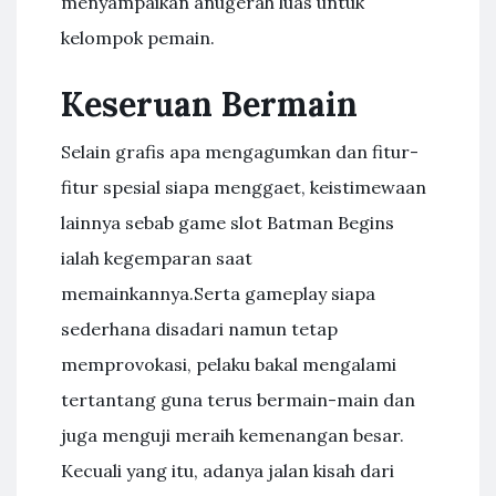
menyampaikan anugerah luas untuk
kelompok pemain.
Keseruan Bermain
Selain grafis apa mengagumkan dan fitur-
fitur spesial siapa menggaet, keistimewaan
lainnya sebab game slot Batman Begins
ialah kegemparan saat
memainkannya.Serta gameplay siapa
sederhana disadari namun tetap
memprovokasi, pelaku bakal mengalami
tertantang guna terus bermain-main dan
juga menguji meraih kemenangan besar.
Kecuali yang itu, adanya jalan kisah dari