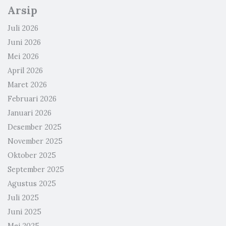
Arsip
Juli 2026
Juni 2026
Mei 2026
April 2026
Maret 2026
Februari 2026
Januari 2026
Desember 2025
November 2025
Oktober 2025
September 2025
Agustus 2025
Juli 2025
Juni 2025