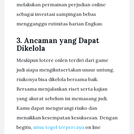
melakukan permainan perjudian online
sebagai investasi sampingan bebas
mengganggu rutinitas harian Engkau.
3. Ancaman yang Dapat
Dikelola
Meskipun lotere onlen terdiri dari game
judi siapa mengikutsertakan unsur untung,
risikonya bisa dikelola bersama baik.
Bersama menjalankan riset serta kajian
yang akurat sebelum ini memasang judi,
Kamu dapat mengurangi risiko dan
menaikkan kesempatan kesuksesan. Dengan
begitu,
situs togel terpercaya
on line