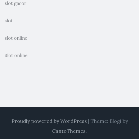
slot gacor
slot
slot online
Slot online
Proudly powered by WordPress
|
Theme: Blogi by
CantoThemes
.