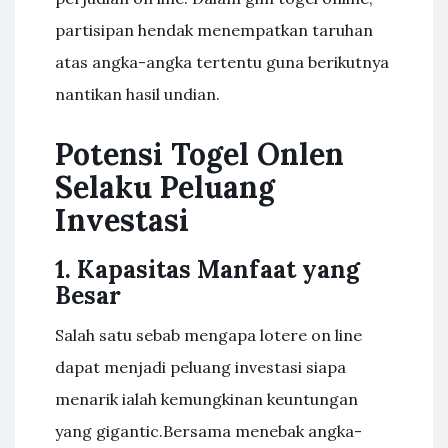
partisipan hendak menempatkan taruhan
atas angka-angka tertentu guna berikutnya
nantikan hasil undian.
Potensi Togel Onlen
Selaku Peluang
Investasi
1. Kapasitas Manfaat yang
Besar
Salah satu sebab mengapa lotere on line
dapat menjadi peluang investasi siapa
menarik ialah kemungkinan keuntungan
yang gigantic.Bersama menebak angka-