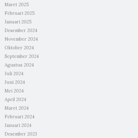
Maret 2025
Februari 2025
Januari 2025
Desember 2024
November 2024
Oktober 2024
September 2024
Agustus 2024
Juli 2024
Juni 2024
Mei 2024
April 2024
Maret 2024
Februari 2024
Januari 2024
Desember 2023