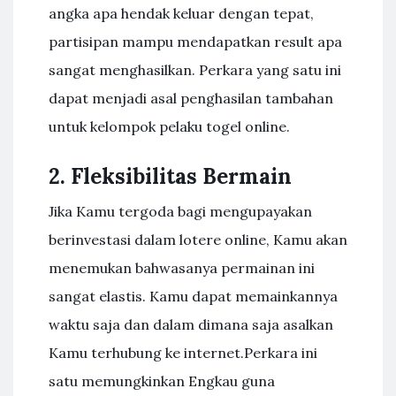
angka apa hendak keluar dengan tepat,
partisipan mampu mendapatkan result apa
sangat menghasilkan. Perkara yang satu ini
dapat menjadi asal penghasilan tambahan
untuk kelompok pelaku togel online.
2. Fleksibilitas Bermain
Jika Kamu tergoda bagi mengupayakan
berinvestasi dalam lotere online, Kamu akan
menemukan bahwasanya permainan ini
sangat elastis. Kamu dapat memainkannya
waktu saja dan dalam dimana saja asalkan
Kamu terhubung ke internet.Perkara ini
satu memungkinkan Engkau guna