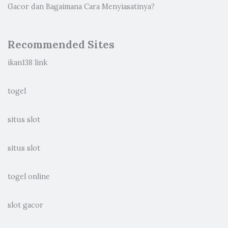
Gacor dan Bagaimana Cara Menyiasatinya?
Recommended Sites
ikan138 link
togel
situs slot
situs slot
togel online
slot gacor