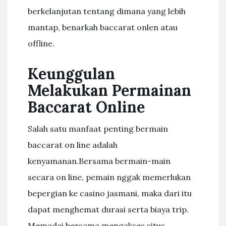
berkelanjutan tentang dimana yang lebih
mantap, benarkah baccarat onlen atau
offline.
Keunggulan
Melakukan Permainan
Baccarat Online
Salah satu manfaat penting bermain
baccarat on line adalah
kenyamanan.Bersama bermain-main
secara on line, pemain nggak memerlukan
bepergian ke casino jasmani, maka dari itu
dapat menghemat durasi serta biaya trip.
Memadai bersama mengakses situs