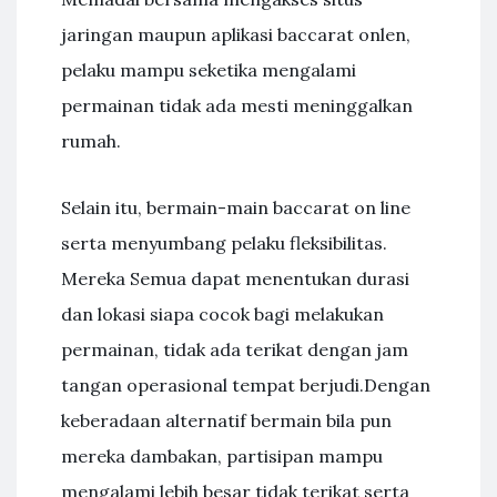
jaringan maupun aplikasi baccarat onlen,
pelaku mampu seketika mengalami
permainan tidak ada mesti meninggalkan
rumah.
Selain itu, bermain-main baccarat on line
serta menyumbang pelaku fleksibilitas.
Mereka Semua dapat menentukan durasi
dan lokasi siapa cocok bagi melakukan
permainan, tidak ada terikat dengan jam
tangan operasional tempat berjudi.Dengan
keberadaan alternatif bermain bila pun
mereka dambakan, partisipan mampu
mengalami lebih besar tidak terikat serta