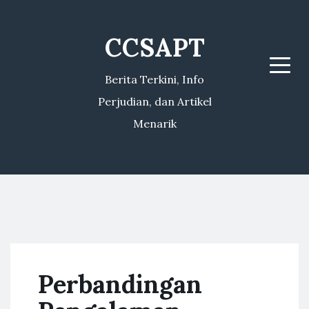
CCSAPT
Menu
Berita Terkini, Info
Perjudian, dan Artikel
Menarik
Perbandingan