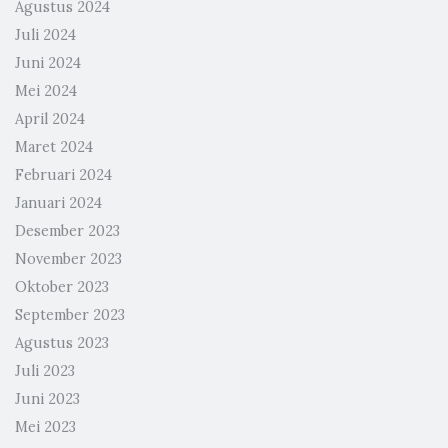
Agustus 2024
Juli 2024
Juni 2024
Mei 2024
April 2024
Maret 2024
Februari 2024
Januari 2024
Desember 2023
November 2023
Oktober 2023
September 2023
Agustus 2023
Juli 2023
Juni 2023
Mei 2023