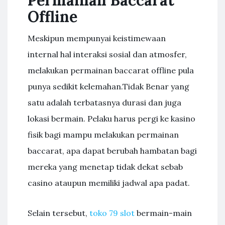
Permainan Baccarat
Offline
Meskipun mempunyai keistimewaan
internal hal interaksi sosial dan atmosfer,
melakukan permainan baccarat offline pula
punya sedikit kelemahan.Tidak Benar yang
satu adalah terbatasnya durasi dan juga
lokasi bermain. Pelaku harus pergi ke kasino
fisik bagi mampu melakukan permainan
baccarat, apa dapat berubah hambatan bagi
mereka yang menetap tidak dekat sebab
casino ataupun memiliki jadwal apa padat.
Selain tersebut,
toko 79 slot
bermain-main