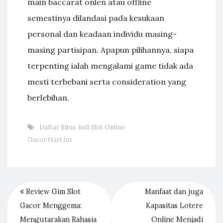
main baccarat onlen atau offline
semestinya dilandasi pada kesukaan
personal dan keadaan individu masing-
masing partisipan. Apapun pilihannya, siapa
terpenting ialah mengalami game tidak ada
mesti terbebani serta consideration yang
berlebihan.
Daftar Situs Judi Slot Online
Gacor Hari Ini
Review Gim Slot
Manfaat dan juga
Gacor Menggema:
Kapasitas Lotere
Mengutarakan Rahasia
Online Menjadi