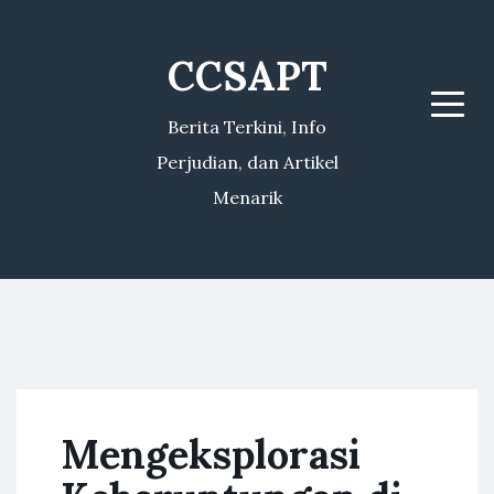
CCSAPT
Menu
Berita Terkini, Info
Perjudian, dan Artikel
Menarik
Mengeksplorasi