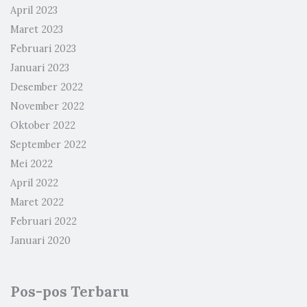
April 2023
Maret 2023
Februari 2023
Januari 2023
Desember 2022
November 2022
Oktober 2022
September 2022
Mei 2022
April 2022
Maret 2022
Februari 2022
Januari 2020
Pos-pos Terbaru