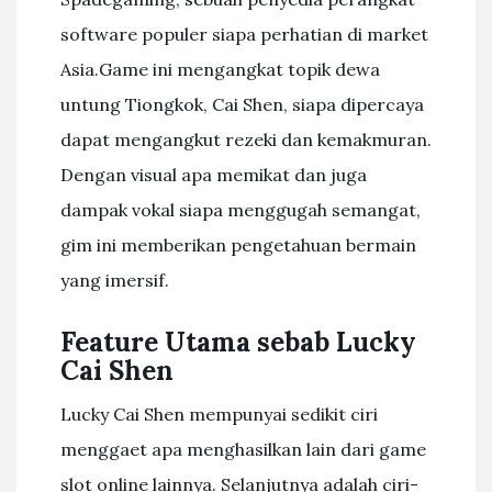
software populer siapa perhatian di market
Asia.Game ini mengangkat topik dewa
untung Tiongkok, Cai Shen, siapa dipercaya
dapat mengangkut rezeki dan kemakmuran.
Dengan visual apa memikat dan juga
dampak vokal siapa menggugah semangat,
gim ini memberikan pengetahuan bermain
yang imersif.
Feature Utama sebab Lucky
Cai Shen
Lucky Cai Shen mempunyai sedikit ciri
menggaet apa menghasilkan lain dari game
slot online lainnya. Selanjutnya adalah ciri-