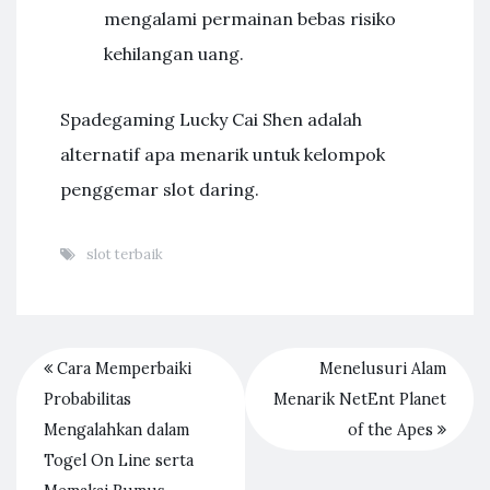
mengalami permainan bebas risiko
kehilangan uang.
Spadegaming Lucky Cai Shen adalah
alternatif apa menarik untuk kelompok
penggemar slot daring.
slot terbaik
Cara Memperbaiki
Menelusuri Alam
Probabilitas
Menarik NetEnt Planet
Mengalahkan dalam
of the Apes
Togel On Line serta