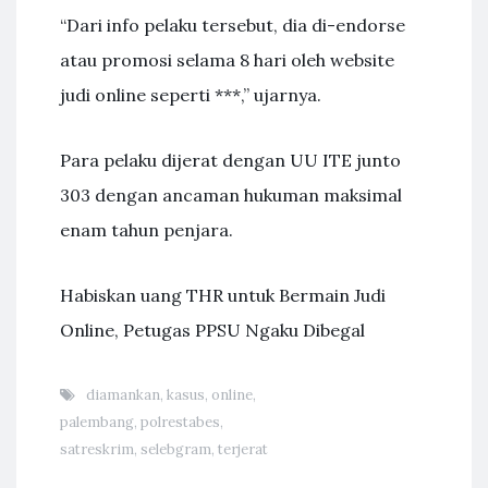
“Dari info pelaku tersebut, dia di-endorse
atau promosi selama 8 hari oleh website
judi online seperti ***,” ujarnya.
Para pelaku dijerat dengan UU ITE junto
303 dengan ancaman hukuman maksimal
enam tahun penjara.
Habiskan uang THR untuk Bermain Judi
Online, Petugas PPSU Ngaku Dibegal
diamankan
,
kasus
,
online
,
palembang
,
polrestabes
,
satreskrim
,
selebgram
,
terjerat