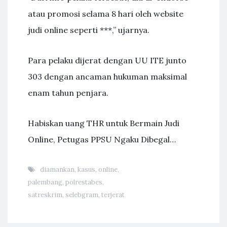
atau promosi selama 8 hari oleh website
judi online seperti ***,” ujarnya.
Para pelaku dijerat dengan UU ITE junto
303 dengan ancaman hukuman maksimal
enam tahun penjara.
Habiskan uang THR untuk Bermain Judi
Online, Petugas PPSU Ngaku Dibegal…
diamankan
,
kasus
,
online
,
palembang
,
polrestabes
,
satreskrim
,
selebgram
,
terjerat