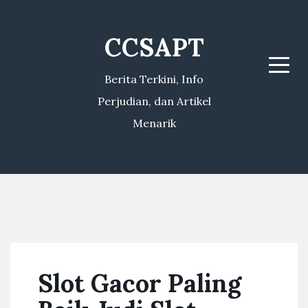
CCSAPT
Menu
Berita Terkini, Info
Perjudian, dan Artikel
Menarik
Slot Gacor Paling