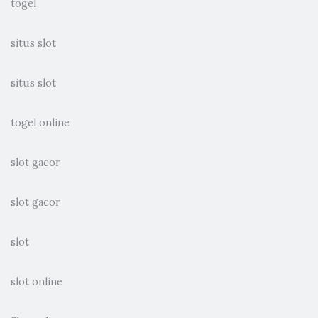
togel
situs slot
situs slot
togel online
slot gacor
slot gacor
slot
slot online