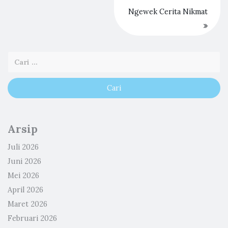
Ngewek Cerita Nikmat
Arsip
Juli 2026
Juni 2026
Mei 2026
April 2026
Maret 2026
Februari 2026