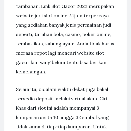
tambahan. Link Slot Gacor 2022 merupakan
website judi slot online 24jam terpercaya
yang sediakan banyak jenis permainan judi
seperti, taruhan bola, casino, poker online,
tembak ikan, sabung ayam. Anda tidak harus
merasa repot lagi mencari website slot
gacor lain yang belum tentu bisa berikan
kemenangan.
Selain itu, didalam waktu dekat juga bakal
tersedia deposit melalui virtual akun. Ciri
khas dari slot ini adalah mempunyai 3
kumparan serta 10 hingga 32 simbol yang
tidak sama di tiap-tiap kumparan. Untuk