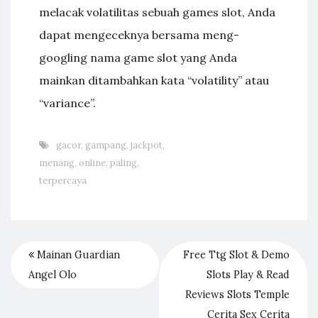
melacak volatilitas sebuah games slot, Anda
dapat mengeceknya bersama meng-
googling nama game slot yang Anda
mainkan ditambahkan kata “volatility” atau
“variance”.
gacor
,
gampang
,
jackpot
,
menang
,
online
,
paling
,
terpercaya
Mainan Guardian
Free Ttg Slot & Demo
Angel Olo
Slots Play & Read
Reviews Slots Temple
Cerita Sex Cerita