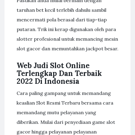
Pastikan anda mulai bermain dengan
taruhan bet kecil terlebih dahulu sambil
mencermati pola berasal dari tiap-tiap
putaran. Trik ini kerap digunakan oleh para
slotter profesional untuk memancing mesin
slot gacor dan memuntahkan jackpot besar.
Web Judi Slot Online
Terlengkap Dan Terbaik
2022 Di Indonesia
Cara paling gampang untuk memandang
keaslian Slot Resmi Terbaru bersama cara
memandang mutu pelayanan yang
diberikan. Mulai dari penyediaan game slot
gacor hingga pelayanan pelayanan