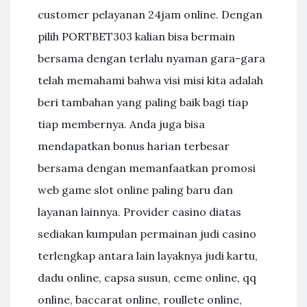
customer pelayanan 24jam online. Dengan
pilih PORTBET303 kalian bisa bermain
bersama dengan terlalu nyaman gara-gara
telah memahami bahwa visi misi kita adalah
beri tambahan yang paling baik bagi tiap
tiap membernya. Anda juga bisa
mendapatkan bonus harian terbesar
bersama dengan memanfaatkan promosi
web game slot online paling baru dan
layanan lainnya. Provider casino diatas
sediakan kumpulan permainan judi casino
terlengkap antara lain layaknya judi kartu,
dadu online, capsa susun, ceme online, qq
online, baccarat online, roullete online,