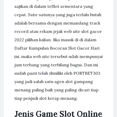
sajikan di dalam teSlot sementara yang
cepat. Satu-satunya yang juga terlalu butuh
adalah bersama dengan memandang track
record atau rekam jejak web site slot gacor
2022 pilihan kalian. Jika masuk di di dalam
Daftar Kumpulan Bocoran Slot Gacor Hari
ini, maka web site tersebut udah mempunyai
jam terbang yang terbilang bagus. Dan ini
sudah pasti telah dimiliki oleh PORTBET303
yang jadi salah satu agen slot gampang
menang paling baik yang paling dicari tiap
tiap penjudi slot kerap menang.
Jenis Game Slot Online