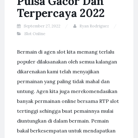
Pulsa Gacor Dan
Terpercaya 2022
September 27, 2022
Ryan Rodriguez
Slot Online
Bermain di agen slot kita memang terlalu
populer dilaksanakan oleh semua kalangan
dikarenakan kami telah menyajikan
permainan yang paling tidak mahal dan
untung. Agen kita juga merekomendasikan
banyak permainan online bersama RTP slot
tertinggi sehingga buat pemainnya mulai
diuntungkan di dalam bermain. Pemain
bakal berkesempatan untuk mendapatkan