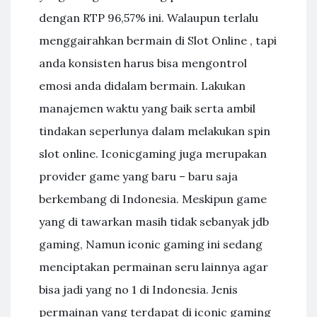
dengan RTP 96,57% ini. Walaupun terlalu
menggairahkan bermain di Slot Online , tapi
anda konsisten harus bisa mengontrol
emosi anda didalam bermain. Lakukan
manajemen waktu yang baik serta ambil
tindakan seperlunya dalam melakukan spin
slot online. Iconicgaming juga merupakan
provider game yang baru – baru saja
berkembang di Indonesia. Meskipun game
yang di tawarkan masih tidak sebanyak jdb
gaming, Namun iconic gaming ini sedang
menciptakan permainan seru lainnya agar
bisa jadi yang no 1 di Indonesia. Jenis
permainan yang terdapat di iconic gaming