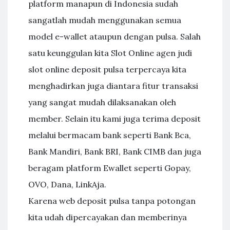
platform manapun di Indonesia sudah
sangatlah mudah menggunakan semua
model e-wallet ataupun dengan pulsa. Salah
satu keunggulan kita Slot Online agen judi
slot online deposit pulsa terpercaya kita
menghadirkan juga diantara fitur transaksi
yang sangat mudah dilaksanakan oleh
member. Selain itu kami juga terima deposit
melalui bermacam bank seperti Bank Bca,
Bank Mandiri, Bank BRI, Bank CIMB dan juga
beragam platform Ewallet seperti Gopay,
OVO, Dana, LinkAja.
Karena web deposit pulsa tanpa potongan
kita udah dipercayakan dan memberinya