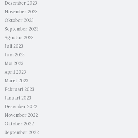
Desember 2023
November 2023
Oktober 2023
September 2023
Agustus 2023
Juli 2023
Juni 2023
Mei 2023
April 2023
Maret 2023
Februari 2023
Januari 2023
Desember 2022
November 2022
Oktober 2022
September 2022