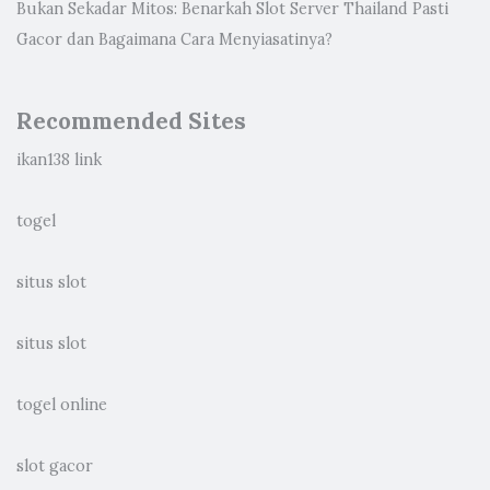
Bukan Sekadar Mitos: Benarkah Slot Server Thailand Pasti
Gacor dan Bagaimana Cara Menyiasatinya?
Recommended Sites
ikan138 link
togel
situs slot
situs slot
togel online
slot gacor