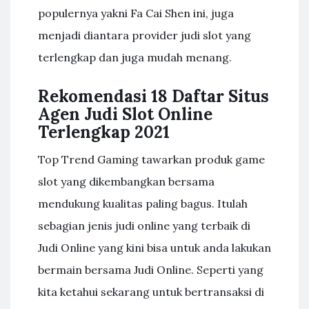
populernya yakni Fa Cai Shen ini, juga
menjadi diantara provider judi slot yang
terlengkap dan juga mudah menang.
Rekomendasi 18 Daftar Situs
Agen Judi Slot Online
Terlengkap 2021
Top Trend Gaming tawarkan produk game
slot yang dikembangkan bersama
mendukung kualitas paling bagus. Itulah
sebagian jenis judi online yang terbaik di
Judi Online yang kini bisa untuk anda lakukan
bermain bersama Judi Online. Seperti yang
kita ketahui sekarang untuk bertransaksi di