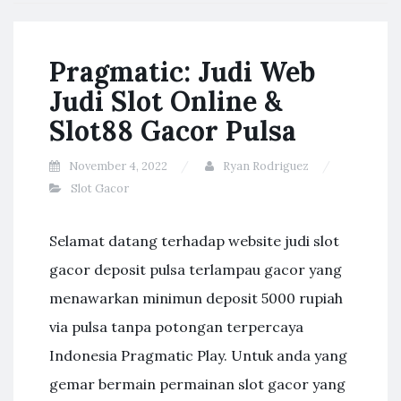
Pragmatic: Judi Web
Judi Slot Online &
Slot88 Gacor Pulsa
November 4, 2022
Ryan Rodriguez
Slot Gacor
Selamat datang terhadap website judi slot
gacor deposit pulsa terlampau gacor yang
menawarkan minimun deposit 5000 rupiah
via pulsa tanpa potongan terpercaya
Indonesia Pragmatic Play. Untuk anda yang
gemar bermain permainan slot gacor yang