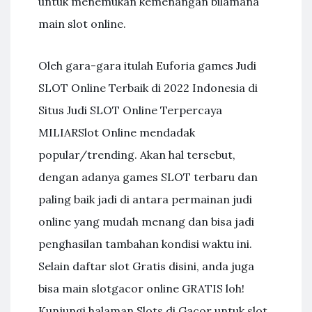
untuk menemukan kemenangan bilamana
main slot online.
Oleh gara-gara itulah Euforia games Judi
SLOT Online Terbaik di 2022 Indonesia di
Situs Judi SLOT Online Terpercaya
MILIARSlot Online mendadak
popular/trending. Akan hal tersebut,
dengan adanya games SLOT terbaru dan
paling baik jadi di antara permainan judi
online yang mudah menang dan bisa jadi
penghasilan tambahan kondisi waktu ini.
Selain daftar slot Gratis disini, anda juga
bisa main slotgacor online GRATIS loh!
Kunjungi halaman Slots di Gacor untuk slot