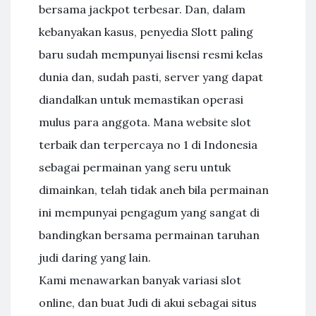
bersama jackpot terbesar. Dan, dalam
kebanyakan kasus, penyedia Slott paling
baru sudah mempunyai lisensi resmi kelas
dunia dan, sudah pasti, server yang dapat
diandalkan untuk memastikan operasi
mulus para anggota. Mana website slot
terbaik dan terpercaya no 1 di Indonesia
sebagai permainan yang seru untuk
dimainkan, telah tidak aneh bila permainan
ini mempunyai pengagum yang sangat di
bandingkan bersama permainan taruhan
judi daring yang lain.
Kami menawarkan banyak variasi slot
online, dan buat Judi di akui sebagai situs