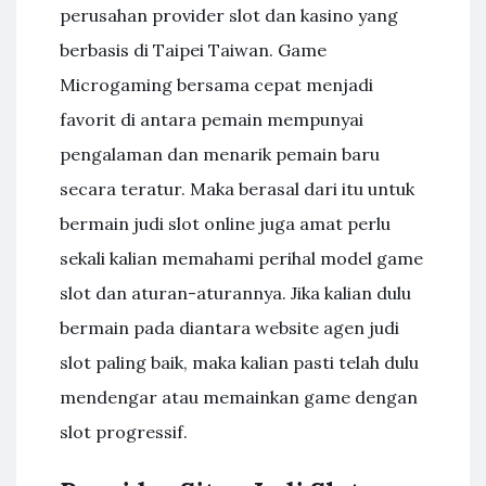
perusahan provider slot dan kasino yang
berbasis di Taipei Taiwan. Game
Microgaming bersama cepat menjadi
favorit di antara pemain mempunyai
pengalaman dan menarik pemain baru
secara teratur. Maka berasal dari itu untuk
bermain judi slot online juga amat perlu
sekali kalian memahami perihal model game
slot dan aturan-aturannya. Jika kalian dulu
bermain pada diantara website agen judi
slot paling baik, maka kalian pasti telah dulu
mendengar atau memainkan game dengan
slot progressif.