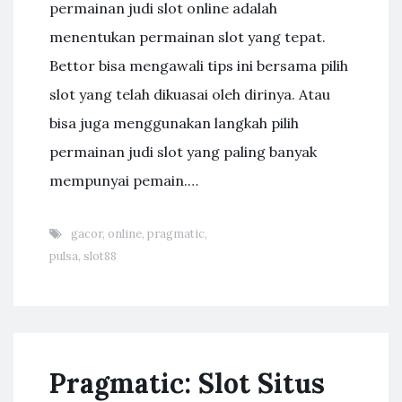
permainan judi slot online adalah
menentukan permainan slot yang tepat.
Bettor bisa mengawali tips ini bersama pilih
slot yang telah dikuasai oleh dirinya. Atau
bisa juga menggunakan langkah pilih
permainan judi slot yang paling banyak
mempunyai pemain.…
gacor
,
online
,
pragmatic
,
pulsa
,
slot88
Pragmatic: Slot Situs