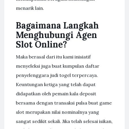
menarik lain.
Bagaimana Langkah
Menghubungi Agen
Slot Online?
Maka berasal dari itu kami inisiatif
menyeleksi juga buat kumpulan daftar
penyelenggara judi togel terpercaya.
Keuntungan ketiga yang telah dapat
didapatkan oleh pemain kala deposit
bersama dengan transaksi pulsa buat game
slot merupakan nilai nominalnya yang
sangat sedikit sekali. Jika telah selesai isikan,