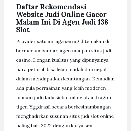
Daftar Rekomendasi
Website Judi Online Gacor
Malam Ini Di Agen Judi 138
Slot
Provider satu ini juga sering ditemukan di
bermacam bandar, agen maupun situs judi
casino. Dengan kualitas yang dipunyainya,
para petaruh bisa lebih mudah dan cepat
dalam mendapatkan keuntungan. Kemudian
ada pula permainan yang lebih moderen
macam judi dadu sicbo online atau dragon
tiger. Yggdrasil secara berkesinambungan
menghadirkan susunan situs judi slot online
paling baik 2022 dengan karya seni