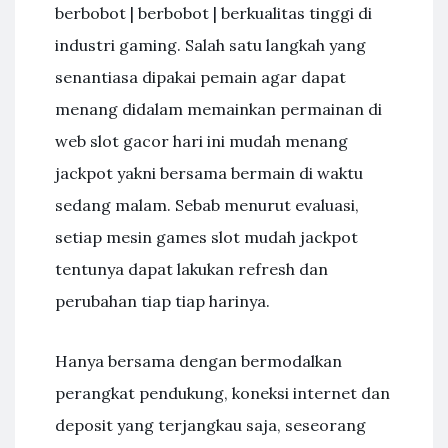
berbobot | berbobot | berkualitas tinggi di
industri gaming. Salah satu langkah yang
senantiasa dipakai pemain agar dapat
menang didalam memainkan permainan di
web slot gacor hari ini mudah menang
jackpot yakni bersama bermain di waktu
sedang malam. Sebab menurut evaluasi,
setiap mesin games slot mudah jackpot
tentunya dapat lakukan refresh dan
perubahan tiap tiap harinya.
Hanya bersama dengan bermodalkan
perangkat pendukung, koneksi internet dan
deposit yang terjangkau saja, seseorang