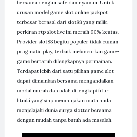
bersama dengan safe dan nyaman. Untuk
urusan model game slot online jackpot
terbesar berasal dari slot88 yang miliki
perkiran rtp slot live ini meraih 90% keatas.
Provider slot88 begitu populer tidak cuman
pragmatic play, terbaik meluncurkan game-
game bertaruh dilengkapnya permainan.
Terdapat lebih dari satu pilihan game slot
dapat dimainkan bersama mengandalkan
modal murah dan udah di lengkapi fitur
html5 yang siap memanjakan mata anda
menjelajahi dunia surga slotter bersama
dengan mudah tanpa butuh ada masalah.