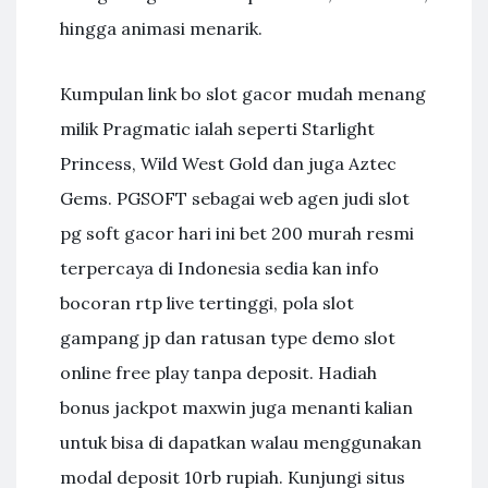
hingga animasi menarik.
Kumpulan link bo slot gacor mudah menang
milik Pragmatic ialah seperti Starlight
Princess, Wild West Gold dan juga Aztec
Gems. PGSOFT sebagai web agen judi slot
pg soft gacor hari ini bet 200 murah resmi
terpercaya di Indonesia sedia kan info
bocoran rtp live tertinggi, pola slot
gampang jp dan ratusan type demo slot
online free play tanpa deposit. Hadiah
bonus jackpot maxwin juga menanti kalian
untuk bisa di dapatkan walau menggunakan
modal deposit 10rb rupiah. Kunjungi situs