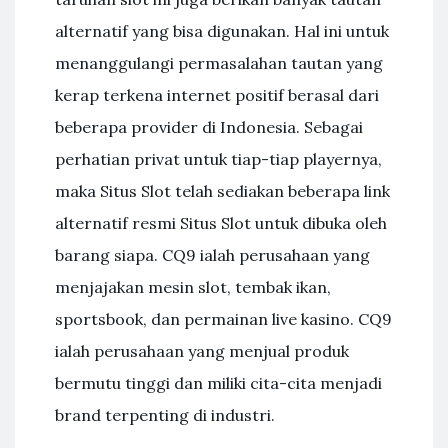
alternatif yang bisa digunakan. Hal ini untuk
menanggulangi permasalahan tautan yang
kerap terkena internet positif berasal dari
beberapa provider di Indonesia. Sebagai
perhatian privat untuk tiap-tiap playernya,
maka Situs Slot telah sediakan beberapa link
alternatif resmi Situs Slot untuk dibuka oleh
barang siapa. CQ9 ialah perusahaan yang
menjajakan mesin slot, tembak ikan,
sportsbook, dan permainan live kasino. CQ9
ialah perusahaan yang menjual produk
bermutu tinggi dan miliki cita-cita menjadi
brand terpenting di industri.