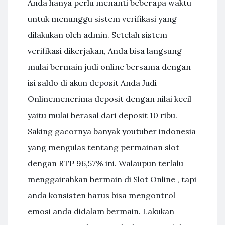
Anda hanya perlu menanti beberapa waktu
untuk menunggu sistem verifikasi yang
dilakukan oleh admin. Setelah sistem
verifikasi dikerjakan, Anda bisa langsung
mulai bermain judi online bersama dengan
isi saldo di akun deposit Anda Judi
Onlinemenerima deposit dengan nilai kecil
yaitu mulai berasal dari deposit 10 ribu.
Saking gacornya banyak youtuber indonesia
yang mengulas tentang permainan slot
dengan RTP 96,57% ini. Walaupun terlalu
menggairahkan bermain di Slot Online , tapi
anda konsisten harus bisa mengontrol
emosi anda didalam bermain. Lakukan