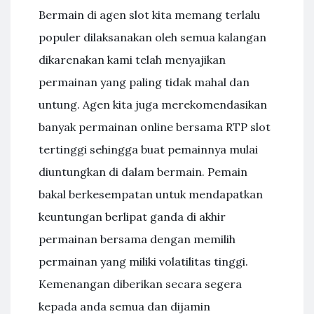
Bermain di agen slot kita memang terlalu
populer dilaksanakan oleh semua kalangan
dikarenakan kami telah menyajikan
permainan yang paling tidak mahal dan
untung. Agen kita juga merekomendasikan
banyak permainan online bersama RTP slot
tertinggi sehingga buat pemainnya mulai
diuntungkan di dalam bermain. Pemain
bakal berkesempatan untuk mendapatkan
keuntungan berlipat ganda di akhir
permainan bersama dengan memilih
permainan yang miliki volatilitas tinggi.
Kemenangan diberikan secara segera
kepada anda semua dan dijamin