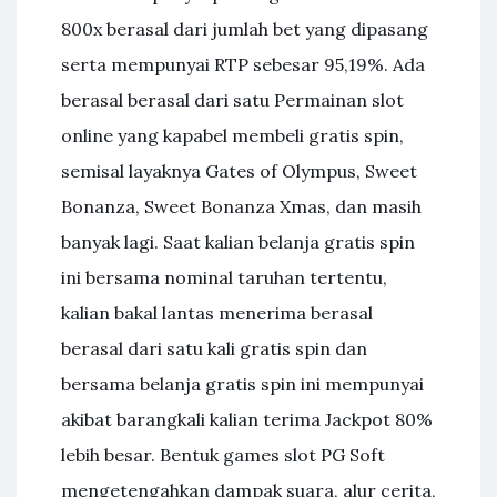
800x berasal dari jumlah bet yang dipasang
serta mempunyai RTP sebesar 95,19%. Ada
berasal berasal dari satu Permainan slot
online yang kapabel membeli gratis spin,
semisal layaknya Gates of Olympus, Sweet
Bonanza, Sweet Bonanza Xmas, dan masih
banyak lagi. Saat kalian belanja gratis spin
ini bersama nominal taruhan tertentu,
kalian bakal lantas menerima berasal
berasal dari satu kali gratis spin dan
bersama belanja gratis spin ini mempunyai
akibat barangkali kalian terima Jackpot 80%
lebih besar. Bentuk games slot PG Soft
mengetengahkan dampak suara, alur cerita,