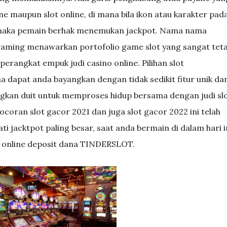
line maupun slot online, di mana bila ikon atau karakter pad
, maka pemain berhak menemukan jackpot. Nama nama
rogaming menawarkan portofolio game slot yang sangat tet
erangkat empuk judi casino online. Pilihan slot
dapat anda bayangkan dengan tidak sedikit fitur unik da
an duit untuk memproses hidup bersama dengan judi sl
coran slot gacor 2021 dan juga slot gacor 2022 ini telah
i jacktpot paling besar, saat anda bermain di dalam hari i
ot online deposit dana TINDERSLOT.