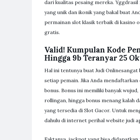
dari kualitas pesaing mereka. Yggdras
yang unik dan ikonik yang bakal buat An
permainan slot klasik terbaik di kasino
gratis.
Valid! Kumpulan Kode Pe
Hingga 9b Teranyar 25 Ok
Hal ini tentunya buat Judi Onlinesanga
setiap pemain. Jika Anda mendaftarkan 
bonus. Bonus ini memiliki banyak wujud
rollingan, hingga bonus menang kalah da
yang tersedia di Slot Gacor. Untuk meng
dahulu di internet perihal website judi
Faktanya, jackpot yang bisa didapatkan 