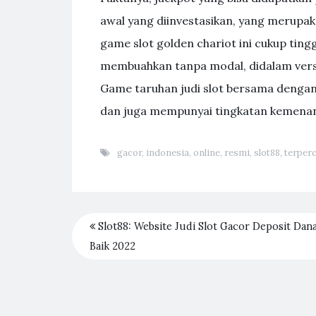
awal yang diinvestasikan, yang merupak
game slot golden chariot ini cukup tin
membuahkan tanpa modal, didalam versi 
Game taruhan judi slot bersama dengan
dan juga mempunyai tingkatan kemenan
gacor
,
indonesia
,
online
,
resmi
,
slot88
,
terper
Slot88: Website Judi Slot Gacor Deposit Dana
Baik 2022