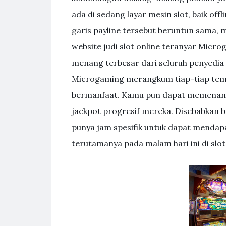
ada di sedang layar mesin slot, baik off
garis payline tersebut beruntun sama
website judi slot online teranyar Mic
menang terbesar dari seluruh penyedia p
Microgaming merangkum tiap-tiap tema 
bermanfaat. Kamu pun dapat memenangk
jackpot progresif mereka. Disebabkan bo
punya jam spesifik untuk dapat mendapat
terutamanya pada malam hari ini di sl