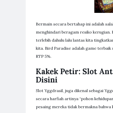
Bermain secara bertahap ini adalah sala
menghindari beragam resiko kerugian.
terlebih dahulu lalu lantas kita tingkat
kita. Bird Paradise adalah game terbaik
RTP 5%.
Kakek Petir: Slot A
Disini
Slot Yggdrasil, juga dikenal sebagai Yg
secara harfiah artinya “pohon kehidupa
pesaing mereka tidak bermakna bahwa ku