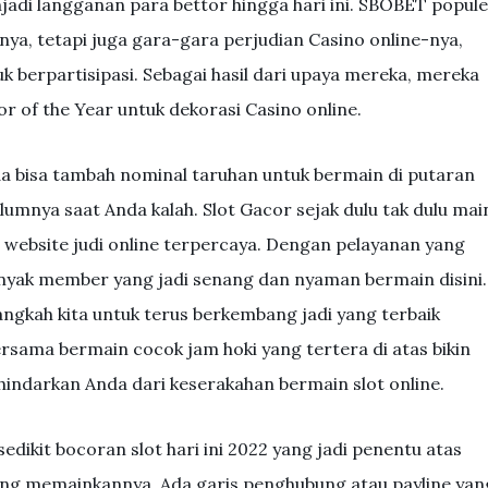
njadi langganan para bettor hingga hari ini. SBOBET popul
ya, tetapi juga gara-gara perjudian Casino online-nya,
uk berpartisipasi. Sebagai hasil dari upaya mereka, mereka
 of the Year untuk dekorasi Casino online.
da bisa tambah nominal taruhan untuk bermain di putaran
lumnya saat Anda kalah. Slot Gacor sejak dulu tak dulu mai
website judi online terpercaya. Dengan pelayanan yang
banyak member yang jadi senang dan nyaman bermain disini.
angkah kita untuk terus berkembang jadi yang terbaik
bersama bermain cocok jam hoki yang tertera di atas bikin
hindarkan Anda dari keserakahan bermain slot online.
edikit bocoran slot hari ini 2022 yang jadi penentu atas
g memainkannya. Ada garis penghubung atau payline yan