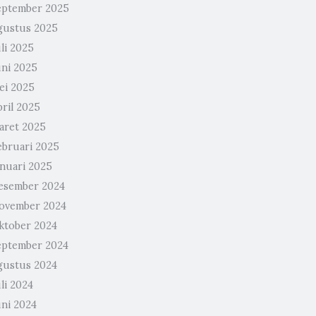
eptember 2025
gustus 2025
li 2025
uni 2025
ei 2025
pril 2025
aret 2025
ebruari 2025
anuari 2025
esember 2024
ovember 2024
ktober 2024
eptember 2024
gustus 2024
li 2024
uni 2024