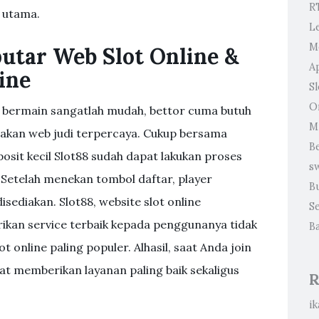
R
n utama.
L
M
utar Web Slot Online &
A
ine
Sl
O
bermain sangatlah mudah, bettor cuma butuh
M
pakan web judi terpercaya. Cukup bersama
B
osit kecil Slot88 sudah dapat lakukan proses
s
Setelah menekan tombol daftar, player
B
isediakan. Slot88, website slot online
S
kan service terbaik kepada penggunanya tidak
B
online paling populer. Alhasil, saat Anda join
at memberikan layanan paling baik sekaligus
R
ik