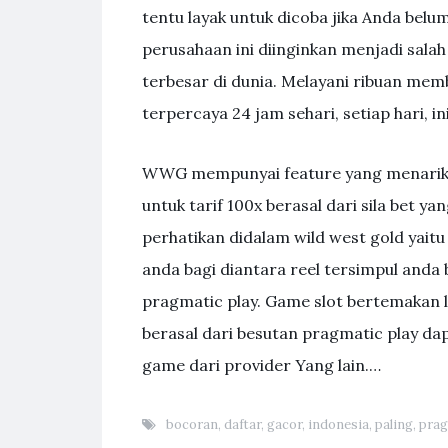
tentu layak untuk dicoba jika Anda belu
perusahaan ini diinginkan menjadi sala
terbesar di dunia. Melayani ribuan mem
terpercaya 24 jam sehari, setiap hari, ini
WWG mempunyai feature yang menarik se
untuk tarif 100x berasal dari sila bet y
perhatikan didalam wild west gold yaitu 
anda bagi diantara reel tersimpul anda 
pragmatic play. Game slot bertemakan 
berasal dari besutan pragmatic play da
game dari provider Yang lain.…
bocoran
,
daftar
,
gacor
,
indonesia
,
paling
,
prag