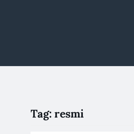
Tag:
resmi