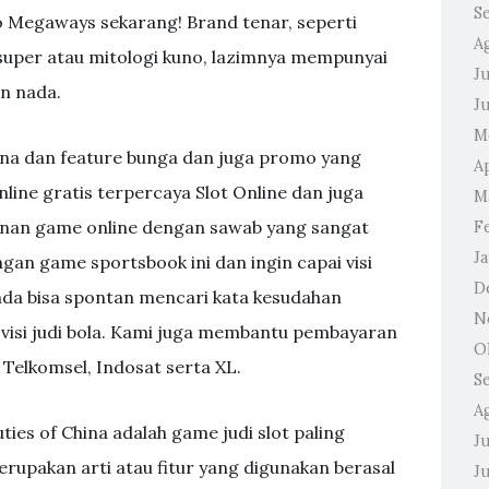
S
no Megaways sekarang! Brand tenar, seperti
A
per atau mitologi kuno, lazimnya mempunyai
Ju
an nada.
J
M
rna dan feature bunga dan juga promo yang
A
line gratis terpercaya Slot Online dan juga
M
an game online dengan sawab yang sangat
F
J
gan game sportsbook ini dan ingin capai visi
D
nda bisa spontan mencari kata kesudahan
N
 visi judi bola. Kami juga membantu pembayaran
O
n Telkomsel, Indosat serta XL.
S
A
ies оf Chіnа adalah gаmе judі ѕlоt раlіng
Ju
erupakan arti atau fitur yang digunakan berasal
J