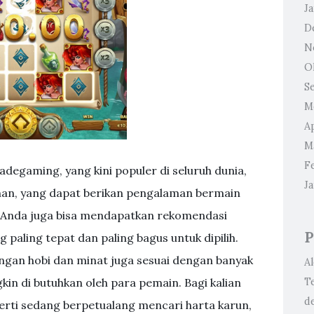
J
D
N
O
S
M
Ap
M
F
egaming, yang kini populer di seluruh dunia,
J
nan, yang dapat berikan pengalaman bermain
s. Anda juga bisa mendapatkan rekomendasi
P
 paling tepat dan paling bagus untuk dipilih.
gan hobi dan minat juga sesuai dengan banyak
A
in di butuhkan oleh para pemain. Bagi kalian
T
d
rti sedang berpetualang mencari harta karun,