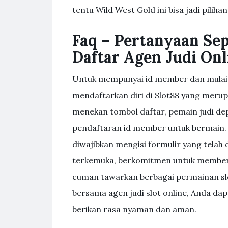
tentu Wild West Gold ini bisa jadi piliha
Faq – Pertanyaan Sep
Daftar Agen Judi Onl
Untuk mempunyai id member dan mulai 
mendaftarkan diri di Slot88 yang meru
menekan tombol daftar, pemain judi dep
pendaftaran id member untuk bermain. 
diwajibkan mengisi formulir yang telah d
terkemuka, berkomitmen untuk memberi
cuman tawarkan berbagai permainan slot 
bersama agen judi slot online, Anda dap
berikan rasa nyaman dan aman.