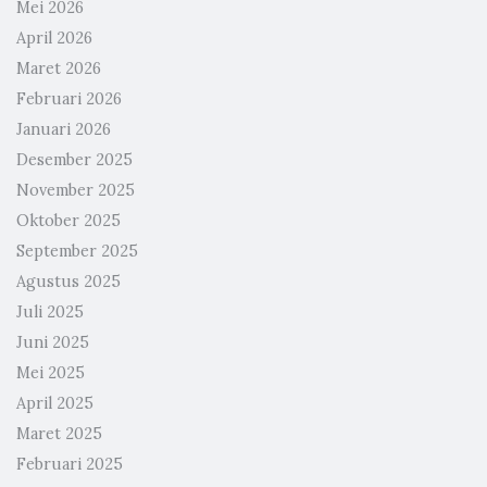
Mei 2026
April 2026
Maret 2026
Februari 2026
Januari 2026
Desember 2025
November 2025
Oktober 2025
September 2025
Agustus 2025
Juli 2025
Juni 2025
Mei 2025
April 2025
Maret 2025
Februari 2025