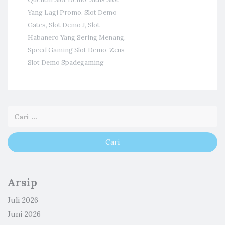
Yang Lagi Promo
,
Slot Demo
Gates
,
Slot Demo J
,
Slot
Habanero Yang Sering Menang
,
Speed Gaming Slot Demo
,
Zeus
Slot Demo Spadegaming
Arsip
Juli 2026
Juni 2026