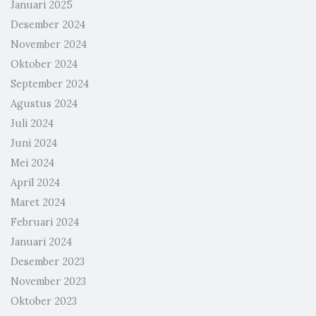
Januari 2025
Desember 2024
November 2024
Oktober 2024
September 2024
Agustus 2024
Juli 2024
Juni 2024
Mei 2024
April 2024
Maret 2024
Februari 2024
Januari 2024
Desember 2023
November 2023
Oktober 2023