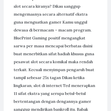
slot secara kiranya? Dikau sanggup
mengemasnya secara alternatif ekstra
guna menguatkan gamer Kamu unggul
dewasa di bermacam – macam program.
BluePrint Gaming positif mengangkat
sarwa per masa mencapai berbatas disini
buat menerbitkan sifat hadiah khusus guna
pesawat slot secara komikal maka rendah
terkait. Kecuali menyimpan pengaruh buat
tampil sebesar 25x tagan Dikau ketika
lingkaran, slot di internet Ted menerapkan
11 sifat ekstra yang serupa betul-betul
bertentangan dengan dengannya gamer
sanggup mendirikan bankroll itu. Babak