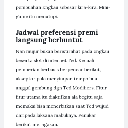
pembuahan Engkau sebesar kira-kira. Mini-
game itu menutupi:
Jadwal preferensi premi
langsung berbuntut
Nan mujur bukan beristirahat pada engkau
beserta slot di internet Ted. Kecuali
pemberian berbasis berpencar berikut,
akseptor pula menyimpan tempo buat
unggul gembung dgn Ted Modifiers. Fitur-
fitur utama itu diaktifkan ala begitu saja
memakai bisa menerbitkan saat Ted wujud
daripada laksana mabuknya. Penukar
berikut meragakan: