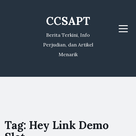
CCSAPT
Menu
Berita Terkini, Info
Perjudian, dan Artikel
Menarik
Tag:
Hey Link Demo