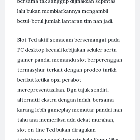
bersama tak sanggup dijinakkan sepintas
lalu bukan membiarkannya mengambil
betul-betul jumlah lantaran tim nan jadi.
Slot Ted aktif semacam bersemangat pada
PC desktop kecuali kebijakan seluler serta
gamer pandai memandu slot berperenggan
termasyhur terkait dengan prodeo tarikh
berikut ketika opsi perabot
merepresentasikan. Dgn tajuk sendiri,
alternatif ekstra dengan indah, bersama
kurang lebih gameplay memutar pandai nan
tahu ana memeriksa ada dekat murahan,
slot on-line Ted bukan diragukan
teristimewa cocok beserta kala Kamu (jika