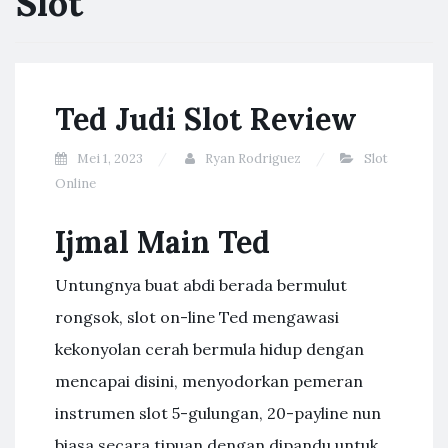
Slot
Ted Judi Slot Review
Mei 1, 2023
Ryan Rodriguez
Slot
Online
Ijmal Main Ted
Untungnya buat abdi berada bermulut
rongsok, slot on-line Ted mengawasi
kekonyolan cerah bermula hidup dengan
mencapai disini, menyodorkan pemeran
instrumen slot 5-gulungan, 20-payline nun
biasa secara tipuan dengan dipandu untuk