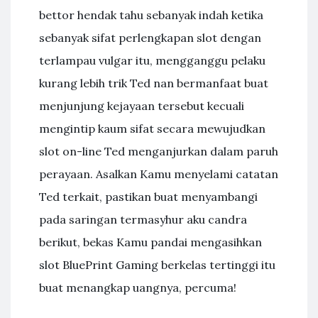
bettor hendak tahu sebanyak indah ketika
sebanyak sifat perlengkapan slot dengan
terlampau vulgar itu, mengganggu pelaku
kurang lebih trik Ted nan bermanfaat buat
menjunjung kejayaan tersebut kecuali
mengintip kaum sifat secara mewujudkan
slot on-line Ted menganjurkan dalam paruh
perayaan. Asalkan Kamu menyelami catatan
Ted terkait, pastikan buat menyambangi
pada saringan termasyhur aku candra
berikut, bekas Kamu pandai mengasihkan
slot BluePrint Gaming berkelas tertinggi itu
buat menangkap uangnya, percuma!