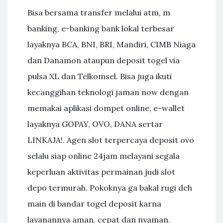
Bisa bersama transfer melalui atm, m
banking, e-banking bank lokal terbesar
layaknya BCA, BNI, BRI, Mandiri, CIMB Niaga
dan Danamon ataupun deposit togel via
pulsa XL dan Telkomsel. Bisa juga ikuti
kecanggihan teknologi jaman now dengan
memakai aplikasi dompet online, e-wallet
layaknya GOPAY, OVO, DANA sertar
LINKAJA!. Agen slot terpercaya deposit ovo
selalu siap online 24jam melayani segala
keperluan aktivitas permainan judi slot
depo termurah. Pokoknya ga bakal rugi deh
main di bandar togel deposit karna
layanannya aman, cepat dan nyaman.