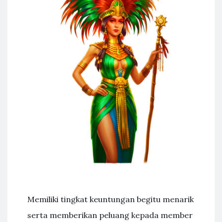
Memiliki tingkat keuntungan begitu menarik
serta memberikan peluang kepada member