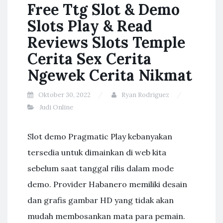
Free Ttg Slot & Demo
Slots Play & Read
Reviews Slots Temple
Cerita Sex Cerita
Ngewek Cerita Nikmat
Oktober 30, 2022
Ryan Rodriguez
Judi Online
Slot demo Pragmatic Play kebanyakan
tersedia untuk dimainkan di web kita
sebelum saat tanggal rilis dalam mode
demo. Provider Habanero memiliki desain
dan grafis gambar HD yang tidak akan
mudah membosankan mata para pemain.