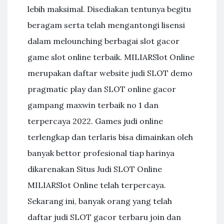
lebih maksimal. Disediakan tentunya begitu
beragam serta telah mengantongi lisensi
dalam melounching berbagai slot gacor
game slot online terbaik. MILIARSlot Online
merupakan daftar website judi SLOT demo
pragmatic play dan SLOT online gacor
gampang maxwin terbaik no 1 dan
terpercaya 2022. Games judi online
terlengkap dan terlaris bisa dimainkan oleh
banyak bettor profesional tiap harinya
dikarenakan Situs Judi SLOT Online
MILIARSlot Online telah terpercaya.
Sekarang ini, banyak orang yang telah
daftar judi SLOT gacor terbaru join dan