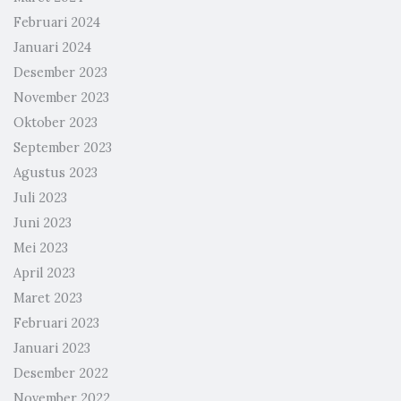
Februari 2024
Januari 2024
Desember 2023
November 2023
Oktober 2023
September 2023
Agustus 2023
Juli 2023
Juni 2023
Mei 2023
April 2023
Maret 2023
Februari 2023
Januari 2023
Desember 2022
November 2022