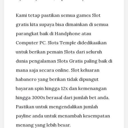
Kami tetap pastikan semua games Slot
gratis kita supaya bisa dimainkan di semua
parangkat baik di Handphone atau
Computer PC. Slots Temple didedikasikan
untuk berikan pemain Slots dari seluruh
dunia pengalaman Slots Gratis paling baik di
mana saja secara online. Slot keluaran
habanero yang berikan tidak dipungut
bayaran spin hingga 12x dan kemenangan
hingga 3000x berasal dari jumlah bet anda.
Pastikan untuk mengendalikan jumlah
payline anda untuk menambah kesempatan
menang yang lebih besar.