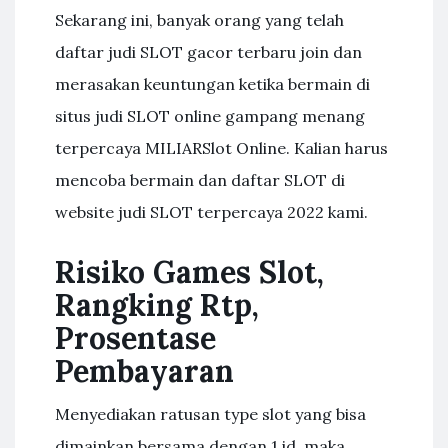
Sekarang ini, banyak orang yang telah
daftar judi SLOT gacor terbaru join dan
merasakan keuntungan ketika bermain di
situs judi SLOT online gampang menang
terpercaya MILIARSlot Online. Kalian harus
mencoba bermain dan daftar SLOT di
website judi SLOT terpercaya 2022 kami.
Risiko Games Slot,
Rangking Rtp,
Prosentase
Pembayaran
Menyediakan ratusan type slot yang bisa
dimainkan bersama dengan 1 id, maka