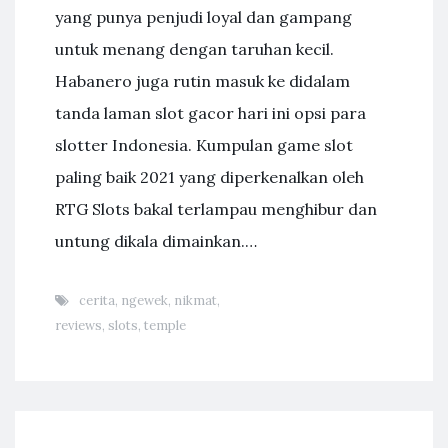
yang punya penjudi loyal dan gampang
untuk menang dengan taruhan kecil.
Habanero juga rutin masuk ke didalam
tanda laman slot gacor hari ini opsi para
slotter Indonesia. Kumpulan game slot
paling baik 2021 yang diperkenalkan oleh
RTG Slots bakal terlampau menghibur dan
untung dikala dimainkan.…
cerita
,
ngewek
,
nikmat
,
reviews
,
slots
,
temple