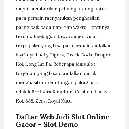
dapat memberikan peluang untung untuk
para pemain menyatukan penghasilan
paling baik pada tiap-tiap waktu. Tentunya
terdapat sebagian tawaran jenis slot
terpopuler yang bisa para pemain andalkan
layaknya Lucky Tigers, Greek Gods, Dragon
Koi, Long Lai Fa. Beberapa jenis slot
tergacor yang bisa diandalkan untuk
menghasilkan keuntungan paling baik
adalah Brothers Kingdom, Caishen, Lucky
Koi, 888, Zeus, Royal Katt.
Daftar Web Judi Slot Online
Gacor – Slot Demo