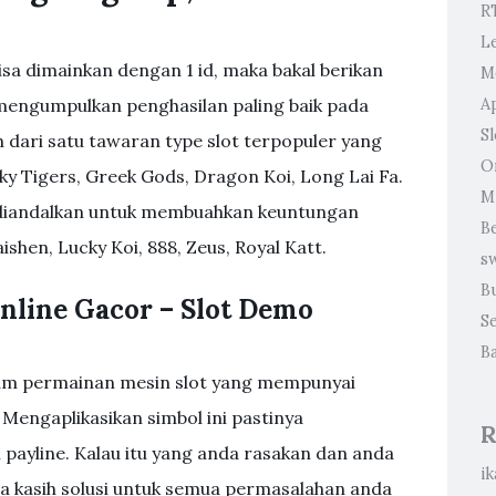
R
L
sa dimainkan dengan 1 id, maka bakal berikan
M
A
mengumpulkan penghasilan paling baik pada
Sl
h dari satu tawaran type slot terpopuler yang
O
ky Tigers, Greek Gods, Dragon Koi, Long Lai Fa.
M
a diandalkan untuk membuahkan keuntungan
B
shen, Lucky Koi, 888, Zeus, Royal Katt.
s
B
Online Gacor – Slot Demo
S
B
idalam permainan mesin slot yang mempunyai
engaplikasikan simbol ini pastinya
R
payline. Kalau itu yang anda rasakan dan anda
ik
isa kasih solusi untuk semua permasalahan anda