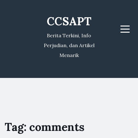
CCSAPT
Menu
Berita Terkini, Info
Perjudian, dan Artikel
Menarik
Tag:
comments