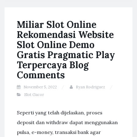
Miliar Slot Online
Rekomendasi Website
Slot Online Demo
Gratis Pragmatic Play
Terpercaya Blog
Comments
November 5, 2022
Ryan Rodriguez
Slot Gacor
Seperti yang telah dijelaskan, proses
deposit dan withdraw dapat menggunakan
pulsa, e-money, transaksi bank agar