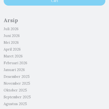
Arsip
Juli 2026
Juni 2026
Mei 2026
April 2026
Maret 2026
Februari 2026
Januari 2026
Desember 2025
November 2025
Oktober 2025
September 2025
Agustus 2025