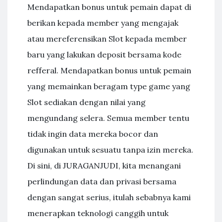
Mendapatkan bonus untuk pemain dapat di
berikan kepada member yang mengajak
atau mereferensikan Slot kepada member
baru yang lakukan deposit bersama kode
refferal. Mendapatkan bonus untuk pemain
yang memainkan beragam type game yang
Slot sediakan dengan nilai yang
mengundang selera. Semua member tentu
tidak ingin data mereka bocor dan
digunakan untuk sesuatu tanpa izin mereka.
Di sini, di JURAGANJUDI, kita menangani
perlindungan data dan privasi bersama
dengan sangat serius, itulah sebabnya kami
menerapkan teknologi canggih untuk