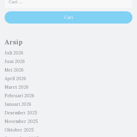
Arsip
Juli 2026
Juni 2026
Mei 2026
April 2026
Maret 2026
Februari 2026
Januari 2026
Desember 2025
November 2025
Oktober 2025