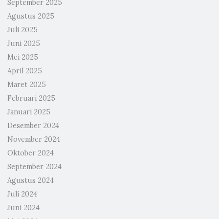
September 2025
Agustus 2025
Juli 2025
Juni 2025
Mei 2025
April 2025
Maret 2025
Februari 2025
Januari 2025
Desember 2024
November 2024
Oktober 2024
September 2024
Agustus 2024
Juli 2024
Juni 2024