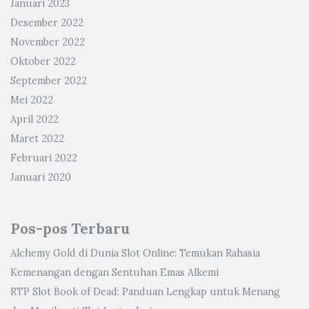
Januari 2023
Desember 2022
November 2022
Oktober 2022
September 2022
Mei 2022
April 2022
Maret 2022
Februari 2022
Januari 2020
Pos-pos Terbaru
Alchemy Gold di Dunia Slot Online: Temukan Rahasia
Kemenangan dengan Sentuhan Emas Alkemi
RTP Slot Book of Dead: Panduan Lengkap untuk Menang