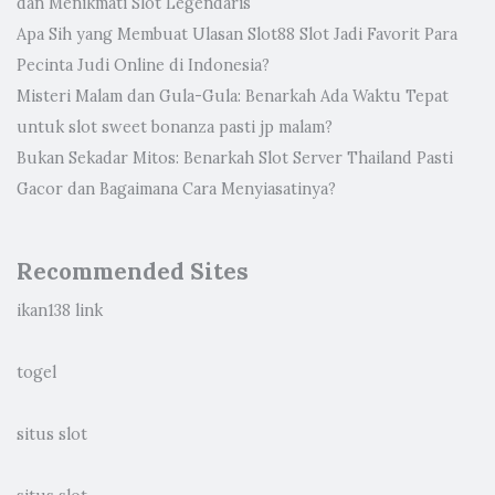
dan Menikmati Slot Legendaris
Apa Sih yang Membuat Ulasan Slot88 Slot Jadi Favorit Para
Pecinta Judi Online di Indonesia?
Misteri Malam dan Gula-Gula: Benarkah Ada Waktu Tepat
untuk slot sweet bonanza pasti jp malam?
Bukan Sekadar Mitos: Benarkah Slot Server Thailand Pasti
Gacor dan Bagaimana Cara Menyiasatinya?
Recommended Sites
ikan138 link
togel
situs slot