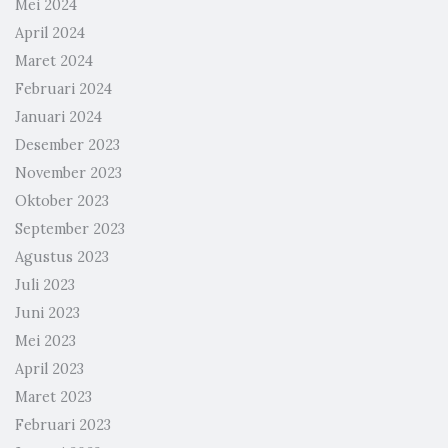
Mei 2024
April 2024
Maret 2024
Februari 2024
Januari 2024
Desember 2023
November 2023
Oktober 2023
September 2023
Agustus 2023
Juli 2023
Juni 2023
Mei 2023
April 2023
Maret 2023
Februari 2023