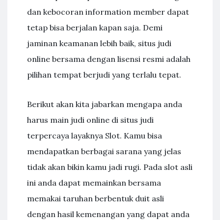
dan kebocoran information member dapat
tetap bisa berjalan kapan saja. Demi
jaminan keamanan lebih baik, situs judi
online bersama dengan lisensi resmi adalah
pilihan tempat berjudi yang terlalu tepat.
Berikut akan kita jabarkan mengapa anda
harus main judi online di situs judi
terpercaya layaknya Slot. Kamu bisa
mendapatkan berbagai sarana yang jelas
tidak akan bikin kamu jadi rugi. Pada slot asli
ini anda dapat memainkan bersama
memakai taruhan berbentuk duit asli
dengan hasil kemenangan yang dapat anda