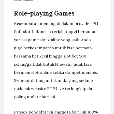
Role-playing Games
Kesempatan menang di dalam provider PG
Soft slot Indonesia terlalu tinggi bersama
variasi game slot online yang asik. Anda
juga berkesempatan untuk bisa bermain
bersama bet kecil hingga slot bet 500
sehingga tidak butuh khawatir tidak bisa
bermain slot online ketika dompet menipis.
Selamat datang untuk anda yang sedang
melacak website RTP Live terlengkap dan
paling update hari ini.
Proses pendaftaran anggota baru ini 100%