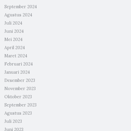
September 2024
Agustus 2024
Juli 2024
Juni 2024
Mei 2024
April 2024
Maret 2024
Februari 2024
Januari 2024
Desember 2023
November 2023
Oktober 2023
September 2023
Agustus 2023
Juli 2023
Juni 2023