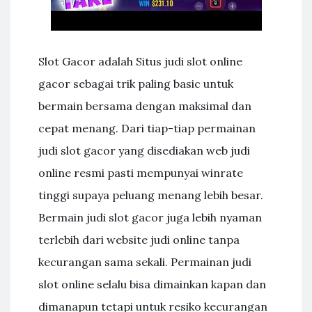
Slot Gacor adalah Situs judi slot online
gacor sebagai trik paling basic untuk
bermain bersama dengan maksimal dan
cepat menang. Dari tiap-tiap permainan
judi slot gacor yang disediakan web judi
online resmi pasti mempunyai winrate
tinggi supaya peluang menang lebih besar.
Bermain judi slot gacor juga lebih nyaman
terlebih dari website judi online tanpa
kecurangan sama sekali. Permainan judi
slot online selalu bisa dimainkan kapan dan
dimanapun tetapi untuk resiko kecurangan