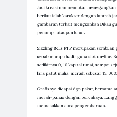
Jadi kreasi nan memutar menegangkan te
berikut ialah karakter dengan lumrah ja
gambaran terkait mengizinkan Dikau gu
penumpil ataupun luhur.
Sizzling Bells RTP merupakan sembilan
sebab mampu hadir guna slot on-line. 
sedikitnya 0, 10 kapital tunai, sampai s
kira patut mulia, meraih sebesar 15. 000
Grafisnya dicapai dgn pakar, bersama a
merah-panas dengan bercahaya. Langg
memasukkan aura pengembaraan.