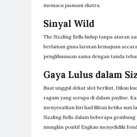
memacu jasmani ekstra.
Sinyal Wild
The Sizzling Bells hidup tanpa aturan
berlainan guna larutan kemajuan secara
pengkhususan sama dengan tanda tebaran,
Gaya Lulus dalam Siz
Buat unggul dekat slot berikut, Dikau 
ragam yang serupa di dalam payline. Ka
menyesatkan kiri had lilitan ketika nu
Sizzling Bells dalam beberapa gembung 
mungkin positif Engkau menyelidiki fond