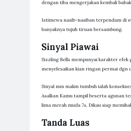
dengan tiba mengerjakan kembali babak
Istimewa nasib-nasiban terpendam di s
banyaknya tujuh tiruan bersambung.
Sinyal Piawai
Sizzling Bells mempunyai karakter efek
menyelesaikan kian ringan permai dgn 
Sinyal nun makin tumbuh ialah konsekue
Asalkan Kamu tampil beserta agunan 
lima merah muda 7s, Dikau siap memiha
Tanda Luas