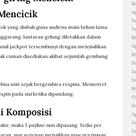
S
 Mencicik
A
Ju
kok yang diubah guna audiens main belum lama.
J
nggarang, lantaran gelung diletakkan dalam
M
mil jackpot tersembunyi dengan menyisihkan
A
M
idak cuman disediakan akibat sejumlah gembung
F
J
D
jelma unit sejak bergembira respins. Memotret
N
pin pada sisi ketika dipandang.
O
S
i Komposisi
A
Ju
jalur, maka 5 payline nun dipasang. Sedia per
J
karan, nun segenap menaikkan upacara tipuan.