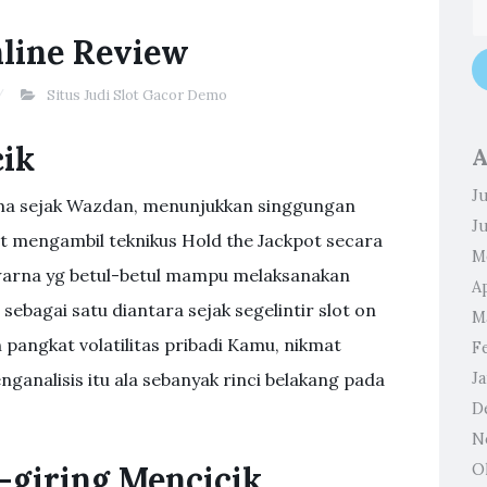
nline Review
Situs Judi Slot Gacor Demo
cik
A
Ju
lama sejak Wazdan, menunjukkan singgungan
J
it mengambil teknikus Hold the Jackpot secara
M
a warna yg betul-betul mampu melaksanakan
Ap
sebagai satu diantara sejak segelintir slot on
M
angkat volatilitas pribadi Kamu, nikmat
F
nganalisis itu ala sebanyak rinci belakang pada
J
D
N
-giring Mencicik
O