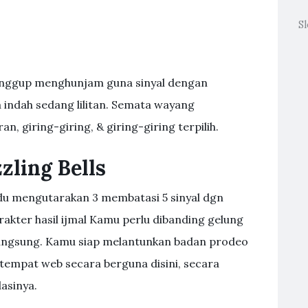
Sl
 sanggup menghunjam guna sinyal dengan
 indah sedang lilitan. Semata wayang
 giring-giring, & giring-giring terpilih.
zling Bells
kudu mengutarakan 3 membatasi 5 sinyal dgn
rakter hasil ijmal Kamu perlu dibanding gelung
n langsung. Kamu siap melantunkan badan prodeo
tempat web secara berguna disini, secara
asinya.