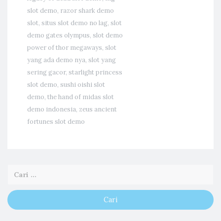
slot demo
,
razor shark demo
slot
,
situs slot demo no lag
,
slot
demo gates olympus
,
slot demo
power of thor megaways
,
slot
yang ada demo nya
,
slot yang
sering gacor
,
starlight princess
slot demo
,
sushi oishi slot
demo
,
the hand of midas slot
demo indonesia
,
zeus ancient
fortunes slot demo