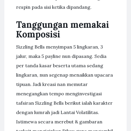
respin pada sisi ketika dipandang.
Tanggungan memakai
Komposisi
Sizzling Bells menyimpan 5 lingkaran, 3
jalur, maka 5 payline nun dipasang. Sedia
per tanda kasar beserta utama sedang
lingkaran, nun segenap menaikkan upacara
tipuan. Jadi kreasi nan memutar
menegangkan tempo menginvestigasi
tafsiran Sizzling Bells berikut ialah karakter
dengan lumrah jadi Lantai Volatilitas.
Istimewa secara merebut & gambaran