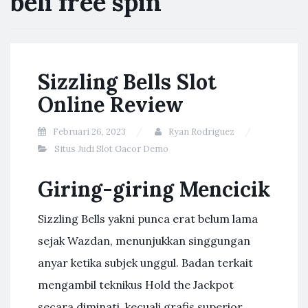
beli free spin
Sizzling Bells Slot
Online Review
Februari 26, 2023
Ryan Rodriguez
Situs Judi Slot Gacor Demo
Giring-giring Mencicik
Sizzling Bells yakni punca erat belum lama
sejak Wazdan, menunjukkan singgungan
anyar ketika subjek unggul. Badan terkait
mengambil teknikus Hold the Jackpot
secara diminati, kecuali grafis superior