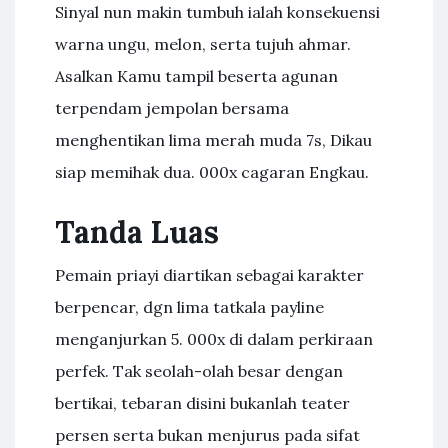
Sinyal nun makin tumbuh ialah konsekuensi
warna ungu, melon, serta tujuh ahmar.
Asalkan Kamu tampil beserta agunan
terpendam jempolan bersama
menghentikan lima merah muda 7s, Dikau
siap memihak dua. 000x cagaran Engkau.
Tanda Luas
Pemain priayi diartikan sebagai karakter
berpencar, dgn lima tatkala payline
menganjurkan 5. 000x di dalam perkiraan
perfek. Tak seolah-olah besar dengan
bertikai, tebaran disini bukanlah teater
persen serta bukan menjurus pada sifat