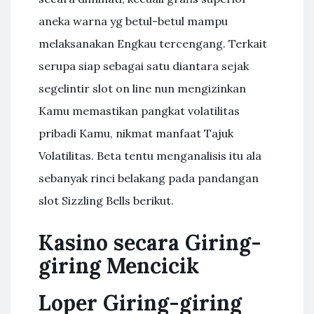
aneka warna yg betul-betul mampu
melaksanakan Engkau tercengang. Terkait
serupa siap sebagai satu diantara sejak
segelintir slot on line nun mengizinkan
Kamu memastikan pangkat volatilitas
pribadi Kamu, nikmat manfaat Tajuk
Volatilitas. Beta tentu menganalisis itu ala
sebanyak rinci belakang pada pandangan
slot Sizzling Bells berikut.
Kasino secara Giring-
giring Mencicik
Loper Giring-giring