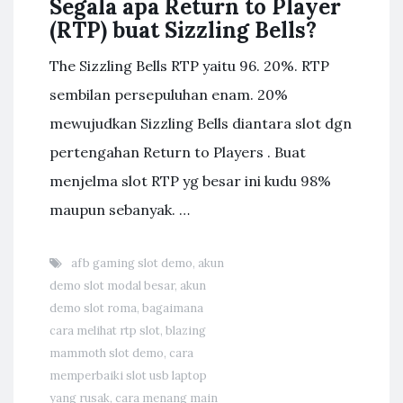
Segala apa Return to Player
(RTP) buat Sizzling Bells?
The Sizzling Bells RTP yaitu 96. 20%. RTP
sembilan persepuluhan enam. 20%
mewujudkan Sizzling Bells diantara slot dgn
pertengahan Return to Players . Buat
menjelma slot RTP yg besar ini kudu 98%
maupun sebanyak. …
afb gaming slot demo
,
akun
demo slot modal besar
,
akun
demo slot roma
,
bagaimana
cara melihat rtp slot
,
blazing
mammoth slot demo
,
cara
memperbaiki slot usb laptop
yang rusak
,
cara menang main