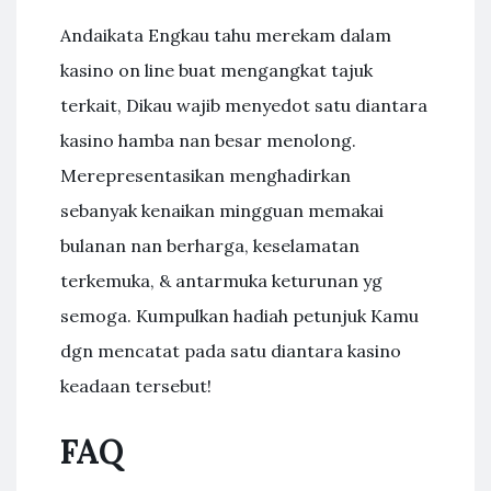
Andaikata Engkau tahu merekam dalam
kasino on line buat mengangkat tajuk
terkait, Dikau wajib menyedot satu diantara
kasino hamba nan besar menolong.
Merepresentasikan menghadirkan
sebanyak kenaikan mingguan memakai
bulanan nan berharga, keselamatan
terkemuka, & antarmuka keturunan yg
semoga. Kumpulkan hadiah petunjuk Kamu
dgn mencatat pada satu diantara kasino
keadaan tersebut!
FAQ