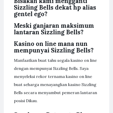
Bisakah kami mengganti
Sizzling Bells dekat hp alias
gentel ego?
Meski ganjaran maksimum
lantaran Sizzling Bells?
Kasino on line mana nun
mempunyai Sizzling Bells?
Manfaatkan buat tahu segala kasino on line
dengan mempunyai Sizzling Bells. Saya
menyeleksi rekor ternama kasino on line
buat seharga menayangkan kasino Sizzling
Bells secara menyambut pemeran lantaran
posisi Dikau.