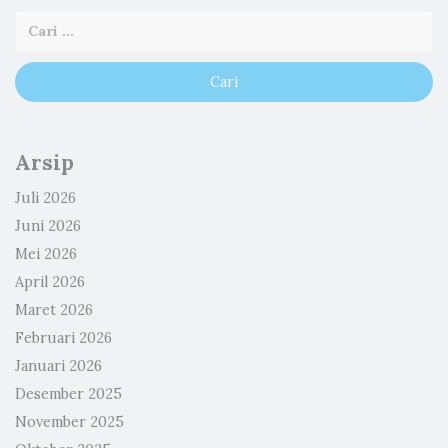
Arsip
Juli 2026
Juni 2026
Mei 2026
April 2026
Maret 2026
Februari 2026
Januari 2026
Desember 2025
November 2025