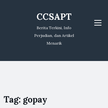
CCSAPT
Menu
Berita Terkini, Info
Perjudian, dan Artikel
Menarik
Tag:
gopay