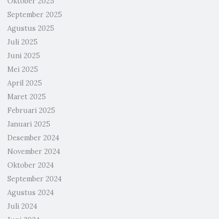
Oktober 2025
September 2025
Agustus 2025
Juli 2025
Juni 2025
Mei 2025
April 2025
Maret 2025
Februari 2025
Januari 2025
Desember 2024
November 2024
Oktober 2024
September 2024
Agustus 2024
Juli 2024