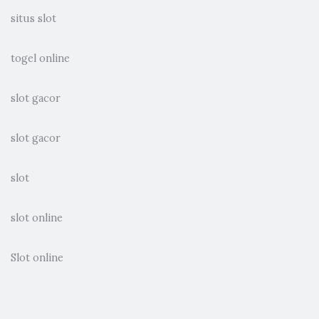
situs slot
togel online
slot gacor
slot gacor
slot
slot online
Slot online