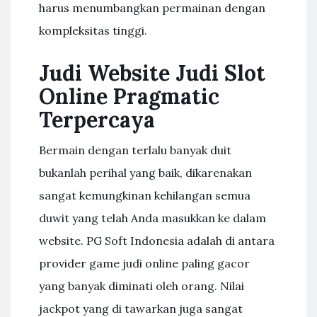
harus menumbangkan permainan dengan
kompleksitas tinggi.
Judi Website Judi Slot
Online Pragmatic
Terpercaya
Bermain dengan terlalu banyak duit
bukanlah perihal yang baik, dikarenakan
sangat kemungkinan kehilangan semua
duwit yang telah Anda masukkan ke dalam
website. PG Soft Indonesia adalah di antara
provider game judi online paling gacor
yang banyak diminati oleh orang. Nilai
jackpot yang di tawarkan juga sangat