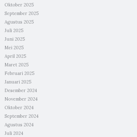
Oktober 2025
September 2025
Agustus 2025
Juli 2025
Juni 2025
Mei 2025
April 2025
Maret 2025
Februari 2025
Januari 2025
Desember 2024
November 2024
Oktober 2024
September 2024
Agustus 2024
Juli 2024