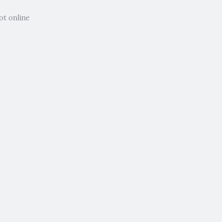
ot online