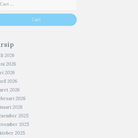
rsip
li 2026
uni 2026
ei 2026
ril 2026
aret 2026
ebruari 2026
anuari 2026
esember 2025
ovember 2025
ktober 2025