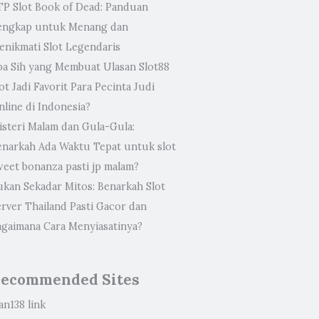
TP Slot Book of Dead: Panduan
engkap untuk Menang dan
enikmati Slot Legendaris
pa Sih yang Membuat Ulasan Slot88
ot Jadi Favorit Para Pecinta Judi
nline di Indonesia?
isteri Malam dan Gula-Gula:
enarkah Ada Waktu Tepat untuk slot
weet bonanza pasti jp malam?
ukan Sekadar Mitos: Benarkah Slot
erver Thailand Pasti Gacor dan
agaimana Cara Menyiasatinya?
ecommended Sites
an138 link