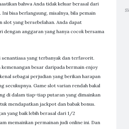
stikan bahwa Anda tidak keluar berasal dari
Sl
Ini bisa berlangsung, misalnya, bila pemain
 slot yang bersebelahan. Anda dapat
ri dengan anggaran yang hanya cocok bersama
i senantiasa yang terbanyak dan terfavorit.
n kemenangan besar daripada bermain enjoy
kenal sebagai perjudian yang berikan harapan
g secukupnya. Game slot varian rendah bakal
ng di dalam tiap-tiap putaran yang dimainkan
ntuk mendapatkan jackpot dan babak bonus.
an yang baik lebih berasal dari 1/2
am memainkan permainan judi online ini. Dan