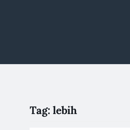
Tag:
lebih