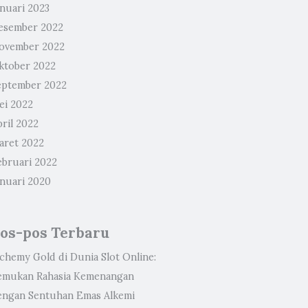
anuari 2023
esember 2022
ovember 2022
ktober 2022
eptember 2022
ei 2022
ril 2022
aret 2022
ebruari 2022
anuari 2020
os-pos Terbaru
lchemy Gold di Dunia Slot Online:
emukan Rahasia Kemenangan
engan Sentuhan Emas Alkemi