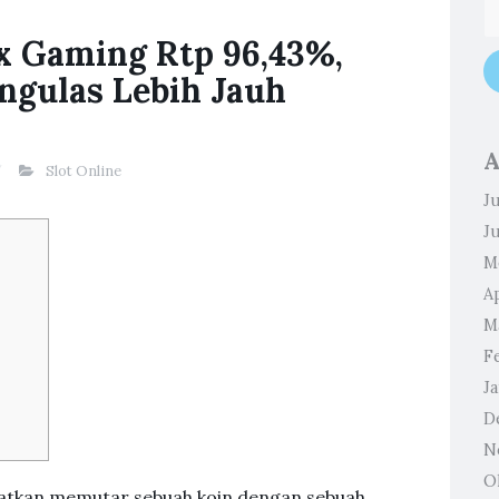
ax Gaming Rtp 96,43%,
engulas Lebih Jauh
A
Slot Online
Ju
J
M
Ap
M
F
J
D
N
O
atkan memutar sebuah koin dengan sebuah