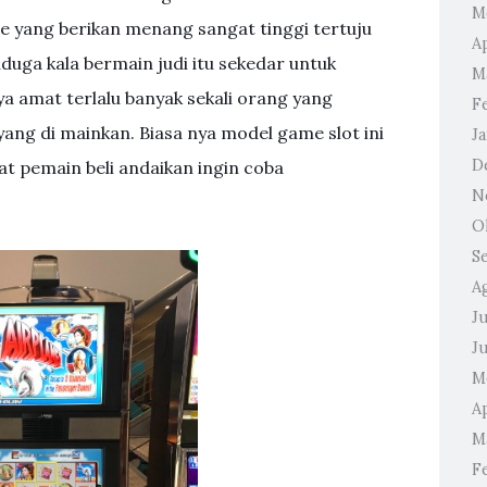
M
 yang berikan menang sangat tinggi tertuju
Ap
duga kala bermain judi itu sekedar untuk
M
ya amat terlalu banyak sekali orang yang
F
yang di mainkan. Biasa nya model game slot ini
J
D
t pemain beli andaikan ingin coba
N
O
S
A
Ju
J
M
Ap
M
F