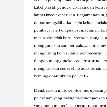
kabel plastik pendek. Ukuran dan berat 
lantas kredit diberikan. Bagaimanapun, p
dapat mengakibatkan koin keluar melalu
pembayaran. Penipuan semacam ini tel
mesin slot lebih baru. Metode usang la
menggunakan sumber cahaya untuk memb
menghitung koin selama pembayaran. 
dengan menggunakan generator no acak
menghasilkan sederet no acak tersimula
kemungkinan ribuan per detik.
Memberikan mutu service merupakan prio
pelayanan yang paling baik menjadikan w
yang ingin mencoba keberuntungannya un