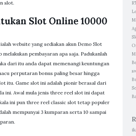
 slot.
R
L
ukan Slot Online 10000
M
A
Sl
 ialah website yang sediakan akun Demo Slot
O
ib melakukan pembayaran apa saja. Padukanlah
M
B
 maka dari itu anda dapat memenangi keuntungan
s
cu perputaran bonus paling besar hingga
B
 itu. Game slot ini adalah pionir berasal dari
S
ini. Awal mula jenis three reel slot ini dapat
B
ala ini pun three reel classic slot tetap populer
i adalah mempunyai 3 kumparan serta 10 sampai
R
mparan.
ik