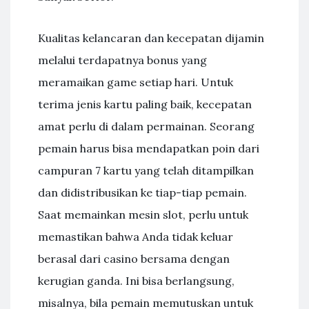
Kualitas kelancaran dan kecepatan dijamin
melalui terdapatnya bonus yang
meramaikan game setiap hari. Untuk
terima jenis kartu paling baik, kecepatan
amat perlu di dalam permainan. Seorang
pemain harus bisa mendapatkan poin dari
campuran 7 kartu yang telah ditampilkan
dan didistribusikan ke tiap-tiap pemain.
Saat memainkan mesin slot, perlu untuk
memastikan bahwa Anda tidak keluar
berasal dari casino bersama dengan
kerugian ganda. Ini bisa berlangsung,
misalnya, bila pemain memutuskan untuk