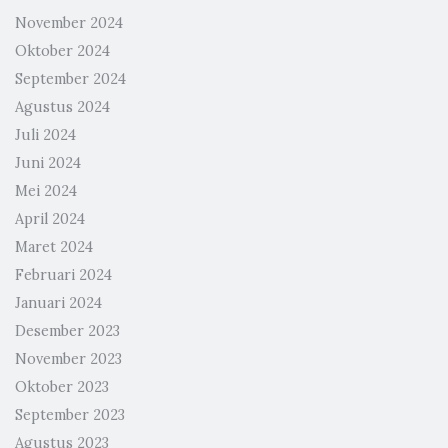
November 2024
Oktober 2024
September 2024
Agustus 2024
Juli 2024
Juni 2024
Mei 2024
April 2024
Maret 2024
Februari 2024
Januari 2024
Desember 2023
November 2023
Oktober 2023
September 2023
Agustus 2023