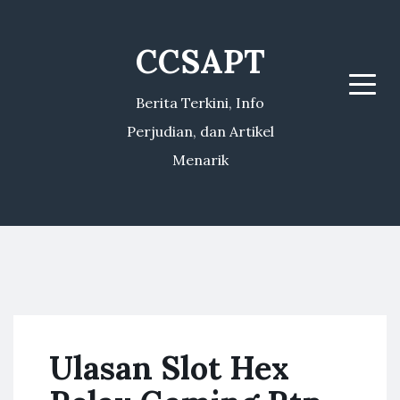
CCSAPT
Menu
Berita Terkini, Info
Perjudian, dan Artikel
Menarik
Ulasan Slot Hex