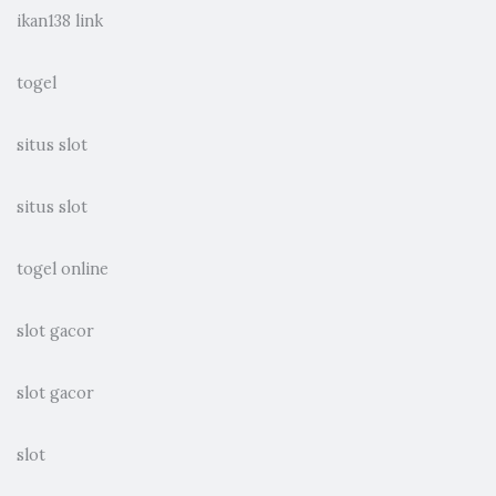
ikan138 link
togel
situs slot
situs slot
togel online
slot gacor
slot gacor
slot