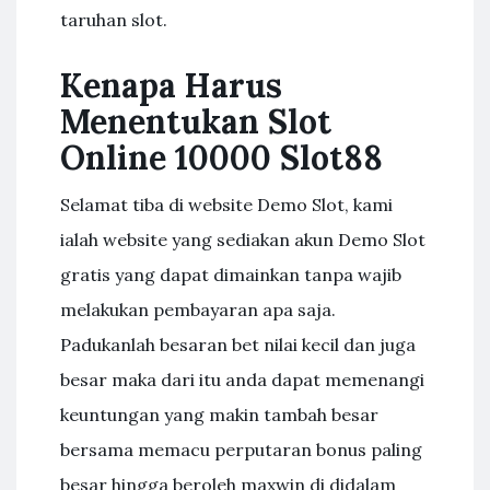
taruhan slot.
Kenapa Harus
Menentukan Slot
Online 10000 Slot88
Selamat tiba di website Demo Slot, kami
ialah website yang sediakan akun Demo Slot
gratis yang dapat dimainkan tanpa wajib
melakukan pembayaran apa saja.
Padukanlah besaran bet nilai kecil dan juga
besar maka dari itu anda dapat memenangi
keuntungan yang makin tambah besar
bersama memacu perputaran bonus paling
besar hingga beroleh maxwin di didalam