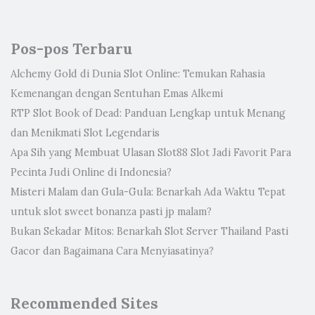
Pos-pos Terbaru
Alchemy Gold di Dunia Slot Online: Temukan Rahasia
Kemenangan dengan Sentuhan Emas Alkemi
RTP Slot Book of Dead: Panduan Lengkap untuk Menang
dan Menikmati Slot Legendaris
Apa Sih yang Membuat Ulasan Slot88 Slot Jadi Favorit Para
Pecinta Judi Online di Indonesia?
Misteri Malam dan Gula-Gula: Benarkah Ada Waktu Tepat
untuk slot sweet bonanza pasti jp malam?
Bukan Sekadar Mitos: Benarkah Slot Server Thailand Pasti
Gacor dan Bagaimana Cara Menyiasatinya?
Recommended Sites