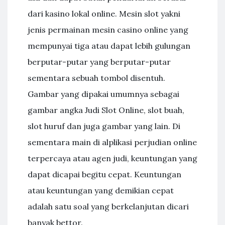
dari kasino lokal online. Mesin slot yakni
jenis permainan mesin casino online yang
mempunyai tiga atau dapat lebih gulungan
berputar-putar yang berputar-putar
sementara sebuah tombol disentuh.
Gambar yang dipakai umumnya sebagai
gambar angka Judi Slot Online, slot buah,
slot huruf dan juga gambar yang lain. Di
sementara main di alplikasi perjudian online
terpercaya atau agen judi, keuntungan yang
dapat dicapai begitu cepat. Keuntungan
atau keuntungan yang demikian cepat
adalah satu soal yang berkelanjutan dicari
banyak bettor.