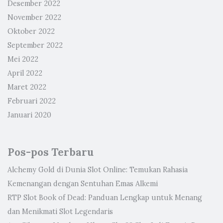
Desember 2022
November 2022
Oktober 2022
September 2022
Mei 2022
April 2022
Maret 2022
Februari 2022
Januari 2020
Pos-pos Terbaru
Alchemy Gold di Dunia Slot Online: Temukan Rahasia
Kemenangan dengan Sentuhan Emas Alkemi
RTP Slot Book of Dead: Panduan Lengkap untuk Menang
dan Menikmati Slot Legendaris