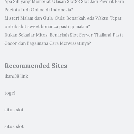
Apa Sih yang Membuat Ulasan Slot88 Slot Jadi Favorit Para
Pecinta Judi Online di Indonesia?
Misteri Malam dan Gula-Gula: Benarkah Ada Waktu Tepat
untuk slot sweet bonanza pasti jp malam?
Bukan Sekadar Mitos: Benarkah Slot Server Thailand Pasti
Gacor dan Bagaimana Cara Menyiasatinya?
Recommended Sites
ikan138 link
togel
situs slot
situs slot