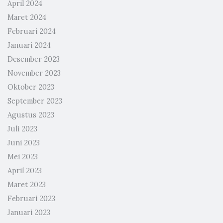
April 2024
Maret 2024
Februari 2024
Januari 2024
Desember 2023
November 2023
Oktober 2023
September 2023
Agustus 2023
Juli 2023
Juni 2023
Mei 2023
April 2023
Maret 2023
Februari 2023
Januari 2023