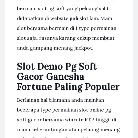
bermain slot pg soft yang peluang sulit
didapatkan di website judi slot lain. Main
slot bersama bermain di 1 type permainan
slot saja, rasanya kurang cukup membuat
anda gampang menang jackpot.
Slot Demo Pg Soft
Gacor Ganesha
Fortune Paling Populer
Berlainan hal bilamana anda mainkan
beberapa type permainan slot online pg
soft gacor bersama winrate RTP tinggi, di
mana keberuntungan atau peluang menang