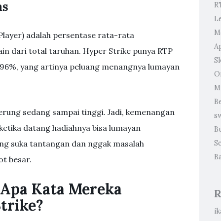
as
R
L
M
Player) adalah persentase rata-rata
A
n dari total taruhan. Hyper Strike punya RTP
Sl
ar 96%, yang artinya peluang menangnya lumayan
O
M
B
nderung sedang sampai tinggi. Jadi, kemenangan
s
i ketika datang hadiahnya bisa lumayan
B
ng suka tantangan dan nggak masalah
S
B
ot besar.
 Apa Kata Mereka
R
trike?
ik