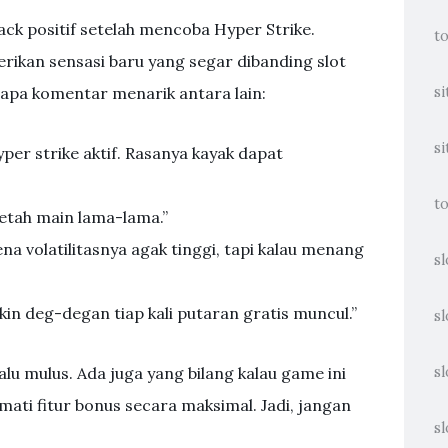
k positif setelah mencoba Hyper Strike.
t
kan sensasi baru yang segar dibanding slot
rapa komentar menarik antara lain:
si
si
yper strike aktif. Rasanya kayak dapat
to
betah main lama-lama.”
 volatilitasnya agak tinggi, tapi kalau menang
sl
kin deg-degan tiap kali putaran gratis muncul.”
sl
lu mulus. Ada juga yang bilang kalau game ini
sl
ati fitur bonus secara maksimal. Jadi, jangan
sl