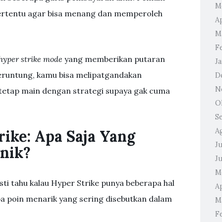
M
ertentu agar bisa menang dan memperoleh
Ap
M
F
hyper strike mode
yang memberikan putaran
J
u beruntung, kamu bisa melipatgandakan
D
N
tetap main dengan strategi supaya gak cuma
O
S
A
rike: Apa Saja Yang
Ju
nik?
J
M
ti tahu kalau Hyper Strike punya beberapa hal
Ap
apa poin menarik yang sering disebutkan dalam
M
F