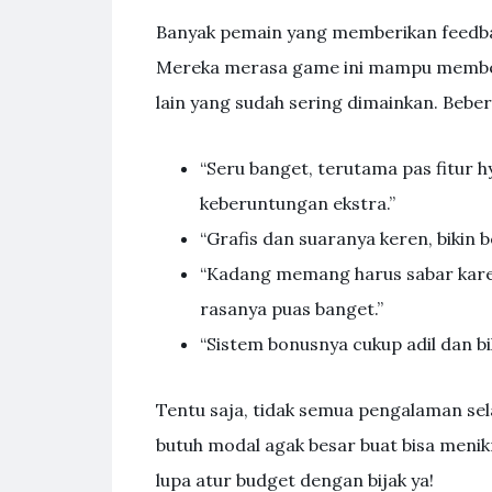
Banyak pemain yang memberikan feedbac
Mereka merasa game ini mampu memberi
lain yang sudah sering dimainkan. Bebe
“Seru banget, terutama pas fitur h
keberuntungan ekstra.”
“Grafis dan suaranya keren, bikin 
“Kadang memang harus sabar karena
rasanya puas banget.”
“Sistem bonusnya cukup adil dan bi
Tentu saja, tidak semua pengalaman sela
butuh modal agak besar buat bisa menikm
lupa atur budget dengan bijak ya!