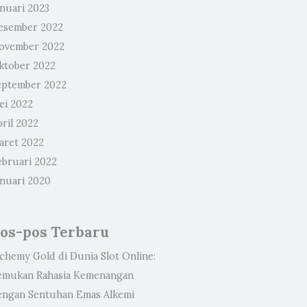
anuari 2023
esember 2022
ovember 2022
ktober 2022
eptember 2022
ei 2022
ril 2022
aret 2022
ebruari 2022
anuari 2020
os-pos Terbaru
lchemy Gold di Dunia Slot Online:
emukan Rahasia Kemenangan
engan Sentuhan Emas Alkemi