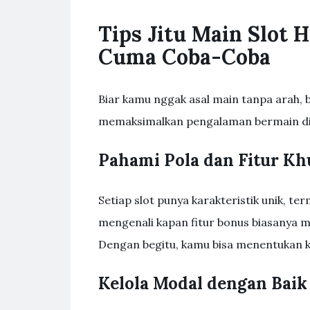
Tips Jitu Main Slot 
Cuma Coba-Coba
Biar kamu nggak asal main tanpa arah, b
memaksimalkan pengalaman bermain di 
Pahami Pola dan Fitur Kh
Setiap slot punya karakteristik unik, t
mengenali kapan fitur bonus biasanya 
Dengan begitu, kamu bisa menentukan k
Kelola Modal dengan Baik