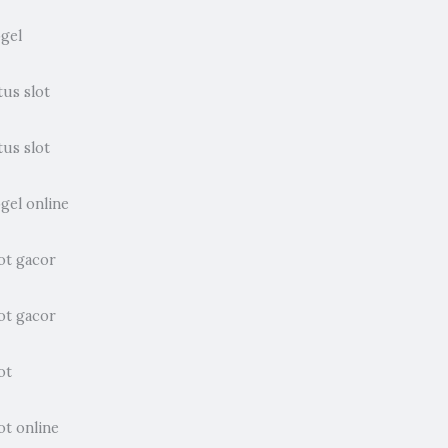
ogel
tus slot
tus slot
gel online
ot gacor
ot gacor
ot
ot online