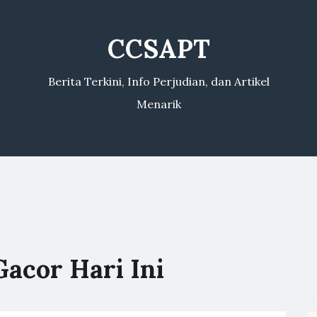
CCSAPT
Berita Terkini, Info Perjudian, dan Artikel
Menarik
Gacor Hari Ini