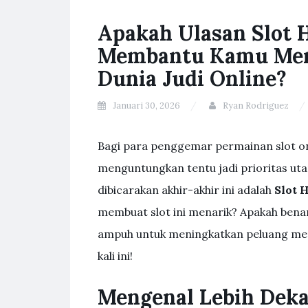
Apakah Ulasan Slot H
Membantu Kamu Men
Dunia Judi Online?
Januari 30, 2026
Ryan Rodriguez
Bagi para penggemar permainan slot on
menguntungkan tentu jadi prioritas uta
dibicarakan akhir-akhir ini adalah
Slot 
membuat slot ini menarik? Apakah benar
ampuh untuk meningkatkan peluang mena
kali ini!
Mengenal Lebih Deka