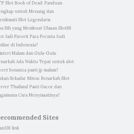
TP Slot Book of Dead: Panduan
engkap untuk Menang dan
enikmati Slot Legendaris
pa Sih yang Membuat Ulasan Slot88
ot Jadi Favorit Para Pecinta Judi
nline di Indonesia?
isteri Malam dan Gula-Gula:
enarkah Ada Waktu Tepat untuk slot
weet bonanza pasti jp malam?
ukan Sekadar Mitos: Benarkah Slot
erver Thailand Pasti Gacor dan
agaimana Cara Menyiasatinya?
ecommended Sites
an138 link