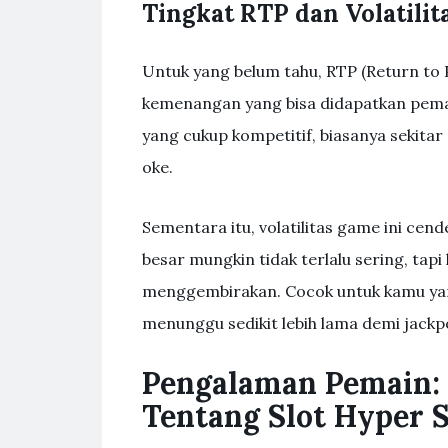
Tingkat RTP dan Volatilit
Untuk yang belum tahu, RTP (Return to 
kemenangan yang bisa didapatkan pemai
yang cukup kompetitif, biasanya sekit
oke.
Sementara itu, volatilitas game ini ce
besar mungkin tidak terlalu sering, tap
menggembirakan. Cocok untuk kamu ya
menunggu sedikit lebih lama demi jackp
Pengalaman Pemain:
Tentang Slot Hyper S