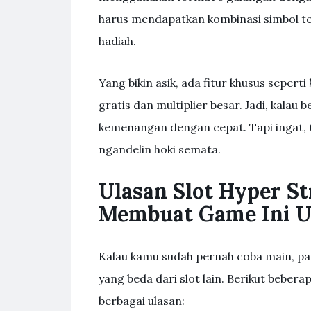
harus mendapatkan kombinasi simbol t
hadiah.
Yang bikin asik, ada fitur khusus seperti
gratis dan multiplier besar. Jadi, kala
kemenangan dengan cepat. Tapi ingat, 
ngandelin hoki semata.
Ulasan Slot Hyper St
Membuat Game Ini U
Kalau kamu sudah pernah coba main, pas
yang beda dari slot lain. Berikut beber
berbagai ulasan: