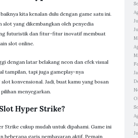
S
A
baiknya kita kenalan dulu dengan game satu ini.
Ju
 slot yang dikembangkan oleh penyedia
J
 futuristik dan fitur-fitur inovatif membuat
M
in slot online.
A
M
gi dengan latar belakang neon dan efek visual
F
l tampilan, tapi juga gameplay-nya
J
lot konvensional. Jadi, buat kamu yang bosan
D
N
i pilihan menyegarkan.
O
lot Hyper Strike?
S
A
Ju
er Strike cukup mudah untuk dipahami. Game ini
J
 beberapa garis pembayaran aktif. Pemain