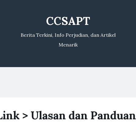
CCSAPT
Berita Terkini, Info Perjudian, dan Artikel
Menarik
Link > Ulasan dan Panduan