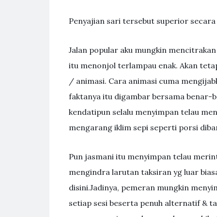
Penyajian sari tersebut superior secara
Jalan popular aku mungkin mencitrakan 
itu menonjol terlampau enak. Akan tetap
/ animasi. Cara animasi cuma mengija
faktanya itu digambar bersama benar-ben
kendatipun selalu menyimpan telau men
mengarang iklim sepi seperti porsi di
Pun jasmani itu menyimpan telau merint
mengindra larutan taksiran yg luar bias
disini.Jadinya, pemeran mungkin menyi
setiap sesi beserta penuh alternatif & 