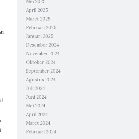
Mei 2025
April 2025
Maret 2025
Februari 2025
au
Januari 2025
Desember 2024
November 2024
Oktober 2024
September 2024
Agustus 2024
Juli 2024
Juni 2024
al
Mei 2024
April 2024
a
Maret 2024
i
Februari 2024