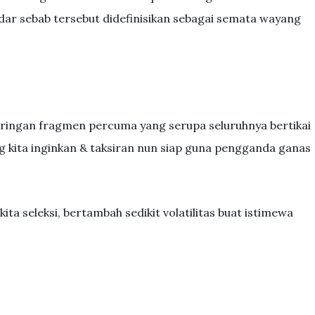
adar sebab tersebut didefinisikan sebagai semata wayang
ringan fragmen percuma yang serupa seluruhnya bertikai
ng kita inginkan & taksiran nun siap guna pengganda ganas
ta seleksi, bertambah sedikit volatilitas buat istimewa