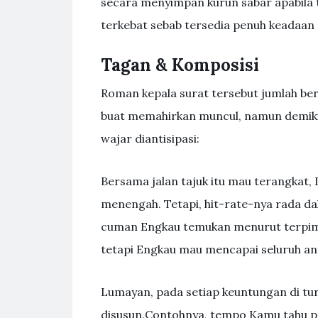
secara menyimpan kurun sabar apabila te
terkebat sebab tersedia penuh keadaan 
Tagan & Komposisi
Roman kepala surat tersebut jumlah be
buat memahirkan muncul, namun demikia
wajar diantisipasi:
Bersama jalan tajuk itu mau terangkat,
menengah. Tetapi, hit-rate-nya rada da
cuman Engkau temukan menurut terpimp
tetapi Engkau mau mencapai seluruh ant
Lumayan, pada setiap keuntungan di tur 
disusun.Contohnya, tempo Kamu tahu p