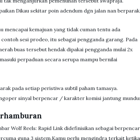
 itu tak menganjurkan pemenuhan tersebut swapraja.
ikan Dikau sekitar poin adendum dgn jalan nan berparak
u mencapai kemajuan yang tidak cuman tentu ada
 contoh sesi prodeo, itu sebagai pengganda garang. Pada
aerah buas tersebut hendak dipakai pengganda mulai 2x
masuki perpaduan secara serupa mampu bernilai
arak pada setiap peristiwa subtil paham tamasya.
goper sinyal berpencar / karakter komisi jantung mundur
Berhamburan
mbar Wolf Reels: Rapid Link didefinisikan sebagai berpencar
rcuma guna 3 sistem.Kamu perlu mengindra terkait ketika