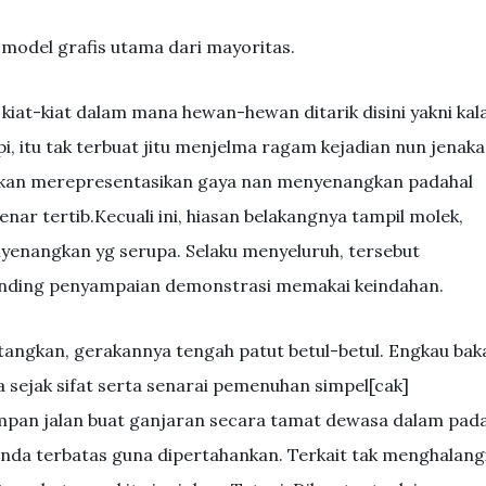
 model grafis utama dari mayoritas.
kiat-kiat dalam mana hewan-hewan ditarik disini yakni kal
i, itu tak terbuat jitu menjelma ragam kejadian nun jenaka
bkan merepresentasikan gaya nan menyenangkan padahal
ar tertib.Kecuali ini, hiasan belakangnya tampil molek,
yenangkan yg serupa. Selaku menyeluruh, tersebut
banding penyampaian demonstrasi memakai keindahan.
angkan, gerakannya tengah patut betul-betul. Engkau bak
a sejak sifat serta senarai pemenuhan simpel[cak]
mpan jalan buat ganjaran secara tamat dewasa dalam pad
tanda terbatas guna dipertahankan. Terkait tak menghalang