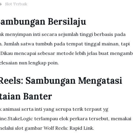
Slot Terbaik
Sambungan Bersilaju
Link menyimpan inti secara sejumlah tinggi berbasis pada
n. Jumlah satwa tumbuh pada tempat tinggal mainan, tapi
. Dikau mencapai sebesar metode lebih jelas buat mengambi
esaian nun lengkap poin.
 Reels: Sambungan Mengatasi
taian Banter
animasi serta inti yang serupa terik terpaut yg
ine.StakeLogic terlampau elok perkara tersebut, memakai
melalui slot gambar Wolf Reels: Rapid Link.