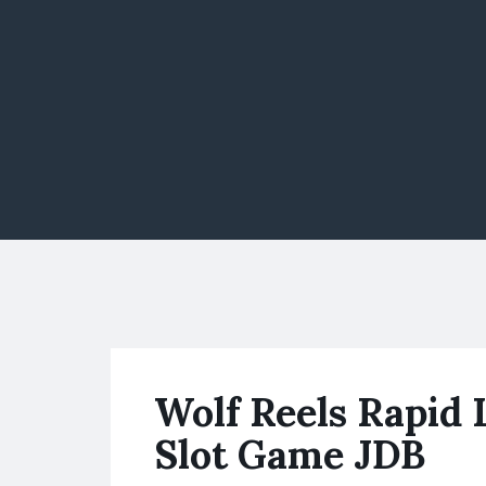
Wolf Reels Rapid 
Slot Game JDB