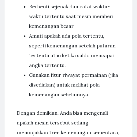
Berhenti sejenak dan catat waktu-
waktu tertentu saat mesin memberi
kemenangan besar.
Amati apakah ada pola tertentu,
seperti kemenangan setelah putaran
tertentu atau ketika saldo mencapai
angka tertentu.
Gunakan fitur riwayat permainan (jika
disediakan) untuk melihat pola
kemenangan sebelumnya.
Dengan demikian, Anda bisa mengenali
apakah mesin tersebut sedang
menunjukkan tren kemenangan sementara,