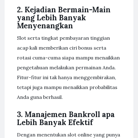
2. Kejadian Bermain-Main
yang Lebih Banyak
Menyenangkan
Slot serta tingkat pembayaran tinggian
acap kali memberikan ciri bonus serta
rotasi cuma-cuma siapa mampu menaikkan
pengetahuan melakukan permainan Anda.
Fitur-fitur ini tak hanya menggembirakan,
tetapi juga mampu menaikkan probabilitas
Anda guna berhasil.
3. Manajemen Bankroll apa
Lebih Banyak Efektif
Dengan menentukan slot online yang punya