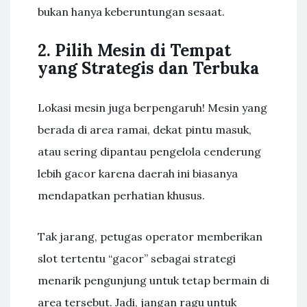
bukan hanya keberuntungan sesaat.
2. Pilih Mesin di Tempat
yang Strategis dan Terbuka
Lokasi mesin juga berpengaruh! Mesin yang
berada di area ramai, dekat pintu masuk,
atau sering dipantau pengelola cenderung
lebih gacor karena daerah ini biasanya
mendapatkan perhatian khusus.
Tak jarang, petugas operator memberikan
slot tertentu “gacor” sebagai strategi
menarik pengunjung untuk tetap bermain di
area tersebut. Jadi, jangan ragu untuk