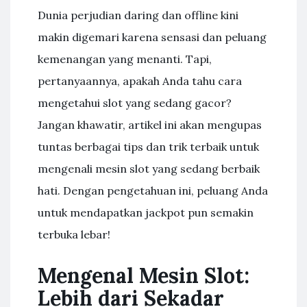
Dunia perjudian daring dan offline kini
makin digemari karena sensasi dan peluang
kemenangan yang menanti. Tapi,
pertanyaannya, apakah Anda tahu cara
mengetahui slot yang sedang gacor?
Jangan khawatir, artikel ini akan mengupas
tuntas berbagai tips dan trik terbaik untuk
mengenali mesin slot yang sedang berbaik
hati. Dengan pengetahuan ini, peluang Anda
untuk mendapatkan jackpot pun semakin
terbuka lebar!
Mengenal Mesin Slot:
Lebih dari Sekadar