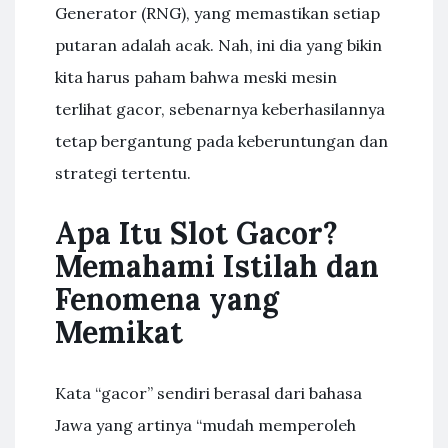
Generator (RNG), yang memastikan setiap
putaran adalah acak. Nah, ini dia yang bikin
kita harus paham bahwa meski mesin
terlihat gacor, sebenarnya keberhasilannya
tetap bergantung pada keberuntungan dan
strategi tertentu.
Apa Itu Slot Gacor?
Memahami Istilah dan
Fenomena yang
Memikat
Kata “gacor” sendiri berasal dari bahasa
Jawa yang artinya “mudah memperoleh