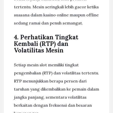
tertentu. Mesin seringkali lebih gacor ketika
suasana dalam kasino online maupun offline
sedang ramai dan penuh semangat.
4. Perhatikan Tingkat
Kembali (RTP) dan
Volatilitas Mesin
Setiap mesin slot memiliki tingkat
pengembalian (RTP) dan volatilitas tertentu.
RTP menunjukkan berapa persen dari
taruhan yang dikembalikan ke pemain dalam
jangka panjang, sementara volatilitas
berkaitan dengan frekuensi dan besaran