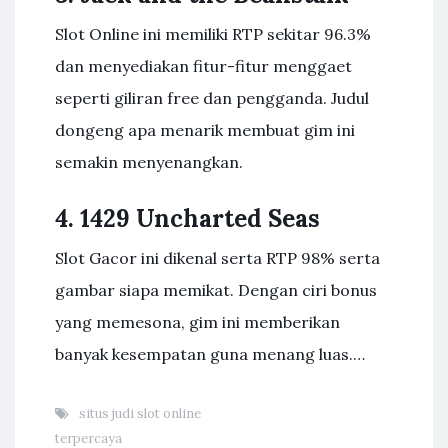
Slot Online ini memiliki RTP sekitar 96.3%
dan menyediakan fitur-fitur menggaet
seperti giliran free dan pengganda. Judul
dongeng apa menarik membuat gim ini
semakin menyenangkan.
4. 1429 Uncharted Seas
Slot Gacor ini dikenal serta RTP 98% serta
gambar siapa memikat. Dengan ciri bonus
yang memesona, gim ini memberikan
banyak kesempatan guna menang luas.…
situs judi slot online
terpercaya