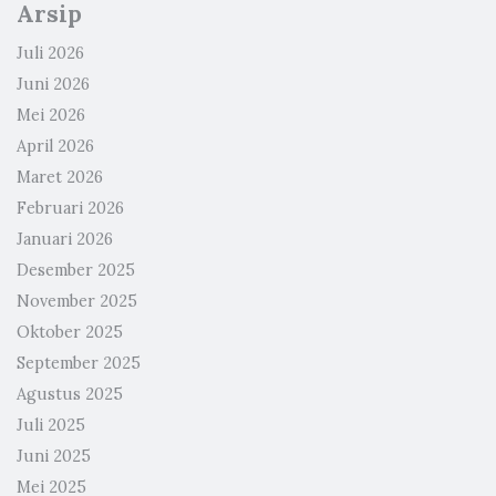
Arsip
Juli 2026
Juni 2026
Mei 2026
April 2026
Maret 2026
Februari 2026
Januari 2026
Desember 2025
November 2025
Oktober 2025
September 2025
Agustus 2025
Juli 2025
Juni 2025
Mei 2025