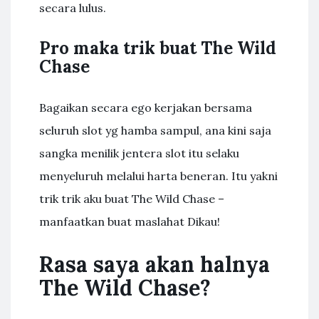
secara lulus.
Pro maka trik buat The Wild
Chase
Bagaikan secara ego kerjakan bersama
seluruh slot yg hamba sampul, ana kini saja
sangka menilik jentera slot itu selaku
menyeluruh melalui harta beneran. Itu yakni
trik trik aku buat The Wild Chase –
manfaatkan buat maslahat Dikau!
Rasa saya akan halnya
The Wild Chase?