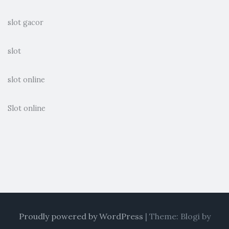
slot gacor
slot
slot online
Slot online
Proudly powered by WordPress
|
Theme: Blogi by