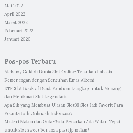
Mei 2022
April 2022
Maret 2022
Februari 2022
Januari 2020
Pos-pos Terbaru
Alchemy Gold di Dunia Slot Online: Temukan Rahasia
Kemenangan dengan Sentuhan Emas Alkemi
RTP Slot Book of Dead: Panduan Lengkap untuk Menang
dan Menikmati Slot Legendaris
Apa Sih yang Membuat Ulasan Slot88 Slot Jadi Favorit Para
Pecinta Judi Online di Indonesia?
Misteri Malam dan Gula-Gula: Benarkah Ada Waktu Tepat
untuk slot sweet bonanza pasti jp malam?