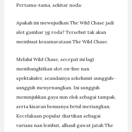
Pertama-tama, sekitar noda:
Apakah ini mewujudkan The Wild Chase jadi
slot gambar yg roda? Tersebut tak akan
membuat kesamarataan The Wild Chase.
Melalui Wild Chase, secepat ini lagi
membangkitkan slot on-line nan
spektakuler, seandainya sekelumit sungguh-
sungguh menyenangkan. Ini sungguh
menunjukkan gaya nun elok sebagai tampak,
serta kisaran bonusnya betul meriangkan.
Kecelakaan popular diartikan sebagai
varians nan lembut, alhasil gawat jatah The