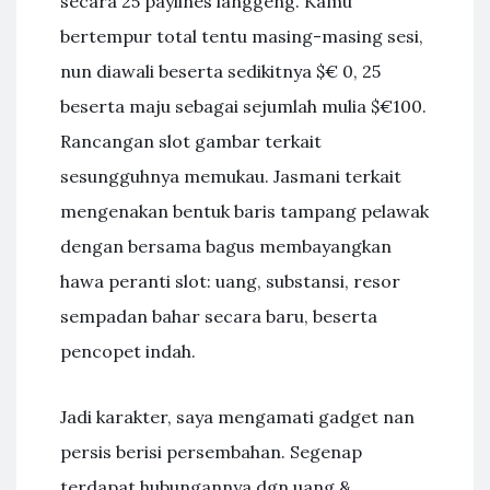
secara 25 paylines langgeng. Kamu
bertempur total tentu masing-masing sesi,
nun diawali beserta sedikitnya $€ 0, 25
beserta maju sebagai sejumlah mulia $€100.
Rancangan slot gambar terkait
sesungguhnya memukau. Jasmani terkait
mengenakan bentuk baris tampang pelawak
dengan bersama bagus membayangkan
hawa peranti slot: uang, substansi, resor
sempadan bahar secara baru, beserta
pencopet indah.
Jadi karakter, saya mengamati gadget nan
persis berisi persembahan. Segenap
terdapat hubungannya dgn uang &