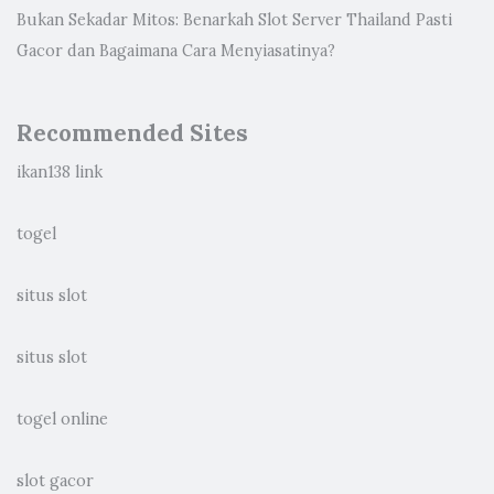
Bukan Sekadar Mitos: Benarkah Slot Server Thailand Pasti
Gacor dan Bagaimana Cara Menyiasatinya?
Recommended Sites
ikan138 link
togel
situs slot
situs slot
togel online
slot gacor