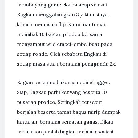
memboyong game ekstra acap selesai
Engkau menggabungkan 3 / kian sinyal
komisi memasuki flip. Kamu nanti mau
memihak 10 bagian prodeo bersama
menyambut wild embel-embel buat pada
setiap ronde. Oleh sebab itu Engkau di
setiap masa start bersama pengganda 2x.
Bagian percuma bukan siap diretrigger.
Siap, Engkau perlu kenyang beserta 10
pusaran prodeo. Seringkali tersebut
berjalan beserta tamat bagus mirip dampak
lantaran, bersama sematan ganas, Dikau
melakukan jumlah bagian melalui asosiasi