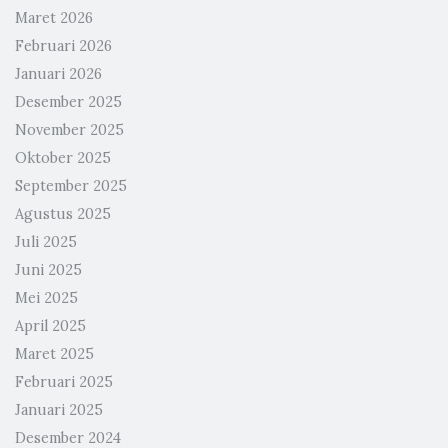
Maret 2026
Februari 2026
Januari 2026
Desember 2025
November 2025
Oktober 2025
September 2025
Agustus 2025
Juli 2025
Juni 2025
Mei 2025
April 2025
Maret 2025
Februari 2025
Januari 2025
Desember 2024