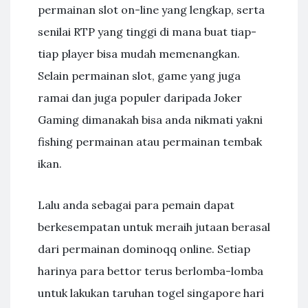
permainan slot on-line yang lengkap, serta
senilai RTP yang tinggi di mana buat tiap-
tiap player bisa mudah memenangkan.
Selain permainan slot, game yang juga
ramai dan juga populer daripada Joker
Gaming dimanakah bisa anda nikmati yakni
fishing permainan atau permainan tembak
ikan.
Lalu anda sebagai para pemain dapat
berkesempatan untuk meraih jutaan berasal
dari permainan dominoqq online. Setiap
harinya para bettor terus berlomba-lomba
untuk lakukan taruhan togel singapore hari