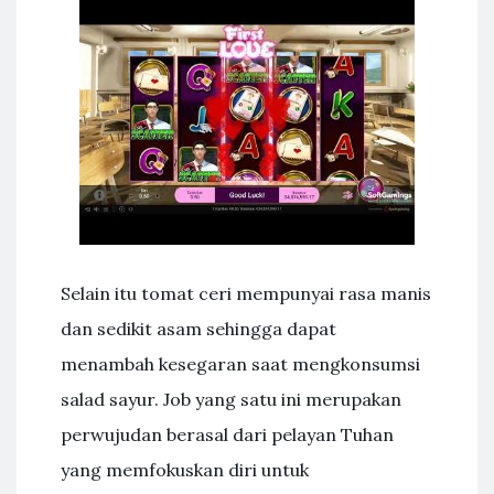
Selain itu tomat ceri mempunyai rasa manis
dan sedikit asam sehingga dapat
menambah kesegaran saat mengkonsumsi
salad sayur. Job yang satu ini merupakan
perwujudan berasal dari pelayan Tuhan
yang memfokuskan diri untuk