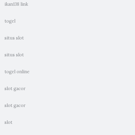
ikan138 link
togel
situs slot
situs slot
togel online
slot gacor
slot gacor
slot