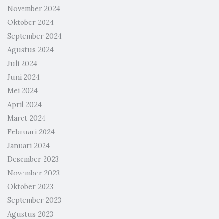
November 2024
Oktober 2024
September 2024
Agustus 2024
Juli 2024
Juni 2024
Mei 2024
April 2024
Maret 2024
Februari 2024
Januari 2024
Desember 2023
November 2023
Oktober 2023
September 2023
Agustus 2023