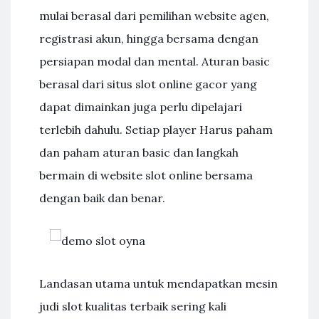
mulai berasal dari pemilihan website agen,
registrasi akun, hingga bersama dengan
persiapan modal dan mental. Aturan basic
berasal dari situs slot online gacor yang
dapat dimainkan juga perlu dipelajari
terlebih dahulu. Setiap player Harus paham
dan paham aturan basic dan langkah
bermain di website slot online bersama
dengan baik dan benar.
Landasan utama untuk mendapatkan mesin
judi slot kualitas terbaik sering kali