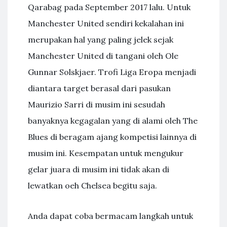
Qarabag pada September 2017 lalu. Untuk
Manchester United sendiri kekalahan ini
merupakan hal yang paling jelek sejak
Manchester United di tangani oleh Ole
Gunnar Solskjaer. Trofi Liga Eropa menjadi
diantara target berasal dari pasukan
Maurizio Sarri di musim ini sesudah
banyaknya kegagalan yang di alami oleh The
Blues di beragam ajang kompetisi lainnya di
musim ini. Kesempatan untuk mengukur
gelar juara di musim ini tidak akan di
lewatkan oeh Chelsea begitu saja.
Anda dapat coba bermacam langkah untuk