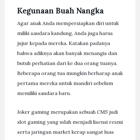
Kegunaan Buah Nangka
Agar anak Anda mempersiapkan diri untuk
miliki saudara kandung, Anda juga harus
jujur ​​kepada mereka. Katakan padanya
bahwa adiknya akan banyak menangis dan
butuh perhatian dari ke dua orang tuanya.
Beberapa orang tua mungkin berharap anak
pertama mereka untuk mandiri sebelum
memiliki saudara baru.
Joker gaming merupakan sebuah CMS judi
slot gaming yang udah menjadi lisensi resmi
serta jaringan market kerap sangat luas