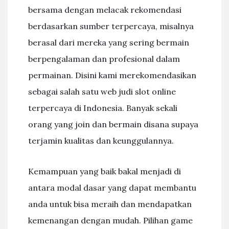
bersama dengan melacak rekomendasi
berdasarkan sumber terpercaya, misalnya
berasal dari mereka yang sering bermain
berpengalaman dan profesional dalam
permainan. Disini kami merekomendasikan
sebagai salah satu web judi slot online
terpercaya di Indonesia. Banyak sekali
orang yang join dan bermain disana supaya
terjamin kualitas dan keunggulannya.
Kemampuan yang baik bakal menjadi di
antara modal dasar yang dapat membantu
anda untuk bisa meraih dan mendapatkan
kemenangan dengan mudah. Pilihan game