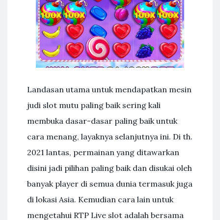
Landasan utama untuk mendapatkan mesin
judi slot mutu paling baik sering kali
membuka dasar-dasar paling baik untuk
cara menang, layaknya selanjutnya ini. Di th.
2021 lantas, permainan yang ditawarkan
disini jadi pilihan paling baik dan disukai oleh
banyak player di semua dunia termasuk juga
di lokasi Asia. Kemudian cara lain untuk
mengetahui RTP Live slot adalah bersama