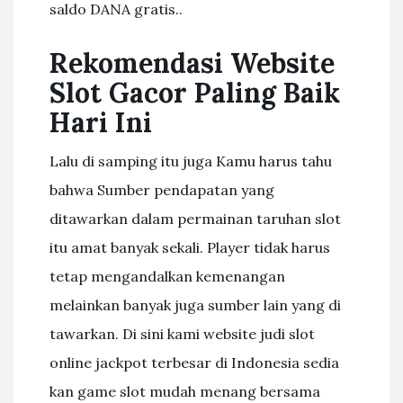
saldo DANA gratis..
Rekomendasi Website
Slot Gacor Paling Baik
Hari Ini
Lalu di samping itu juga Kamu harus tahu
bahwa Sumber pendapatan yang
ditawarkan dalam permainan taruhan slot
itu amat banyak sekali. Player tidak harus
tetap mengandalkan kemenangan
melainkan banyak juga sumber lain yang di
tawarkan. Di sini kami website judi slot
online jackpot terbesar di Indonesia sedia
kan game slot mudah menang bersama