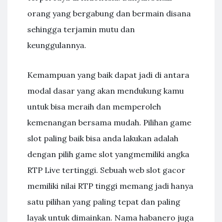
orang yang bergabung dan bermain disana
sehingga terjamin mutu dan
keunggulannya.
Kemampuan yang baik dapat jadi di antara
modal dasar yang akan mendukung kamu
untuk bisa meraih dan memperoleh
kemenangan bersama mudah. Pilihan game
slot paling baik bisa anda lakukan adalah
dengan pilih game slot yangmemiliki angka
RTP Live tertinggi. Sebuah web slot gacor
memiliki nilai RTP tinggi memang jadi hanya
satu pilihan yang paling tepat dan paling
layak untuk dimainkan. Nama habanero juga