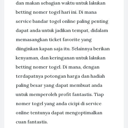
dan makan sebagian waktu untuk lakukan
betting nomer togel hari ini. Di mana
service bandar togel online paling penting
dapat anda untuk jadikan tempat, didalam
memasangkan ticket favorite yang
diinginkan kapan saja itu. Selainnya berikan
kenyaman, dan keringanan untuk lakukan
betting nomer togel. Di mana, dengan
terdapatnya potongan harga dan hadiah
paling besar yang dapat membuat anda
untuk memperoleh profit fantastis. Tiap
nomer togel yang anda cicipi di service
online tentunya dapat mengoptimalkan
cuan fantastis.