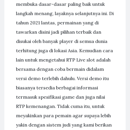
membuka dasar-dasar paling baik untuk
langkah menang, layaknya selanjutnya ini. Di
tahun 2021 lantas, permainan yang di
tawarkan disini jadi pilihan terbaik dan
disukai oleh banyak player di semua dunia
terhitung juga di lokasi Asia. Kemudian cara
lain untuk mengetahui RTP Live slot adalah
bersama dengan coba bermain didalam
versi demo terlebih dahulu. Versi demo itu
biasanya tersedia berbagai informasi
termasuk spesifikasi game dan juga nilai
RTP kemenangan. Tidak cuma itu, untuk
meyakinkan para pemain agar supaya lebih
yakin dengan sistem judi yang kami berikan