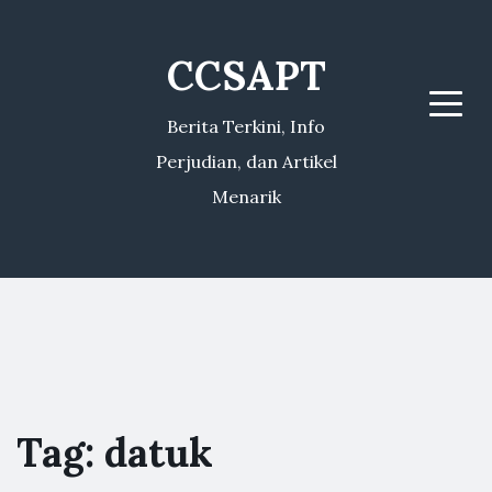
CCSAPT
Menu
Berita Terkini, Info
Perjudian, dan Artikel
Menarik
Tag:
datuk