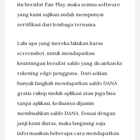
itu bersifat Fair Play, maka semua software
yang kami sajikan sudah mempunyai
sertifikasi dari lembaga ternama.
Lalu apa yang mereka lakukan harus
screenshot, untuk mendapatkan
keuntungan bersifat saldo yang dicairkan ke
rekening edge pengguna.. Dari sekian
banyak langkah mendapatkan saldo DANA
gratis cukup unduh aplikasi atau juga bisa
tanpa aplikasi, keduanya dijamin
membuahkan saldo DANA. Sesuai dengan
janji kami diatas, maka langsung saja
informasikan beberapa cara mendapatkan