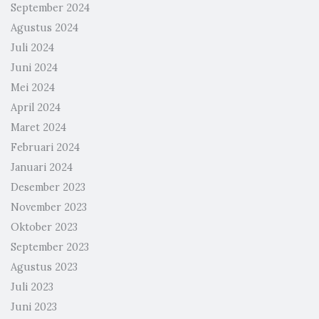
September 2024
Agustus 2024
Juli 2024
Juni 2024
Mei 2024
April 2024
Maret 2024
Februari 2024
Januari 2024
Desember 2023
November 2023
Oktober 2023
September 2023
Agustus 2023
Juli 2023
Juni 2023