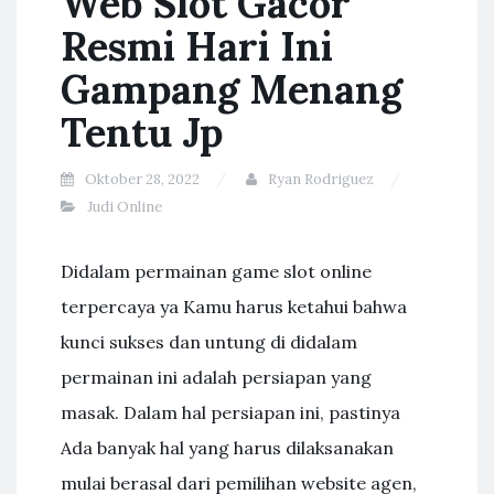
Web Slot Gacor
Resmi Hari Ini
Gampang Menang
Tentu Jp
Oktober 28, 2022
Ryan Rodriguez
Judi Online
Didalam permainan game slot online
terpercaya ya Kamu harus ketahui bahwa
kunci sukses dan untung di didalam
permainan ini adalah persiapan yang
masak. Dalam hal persiapan ini, pastinya
Ada banyak hal yang harus dilaksanakan
mulai berasal dari pemilihan website agen,