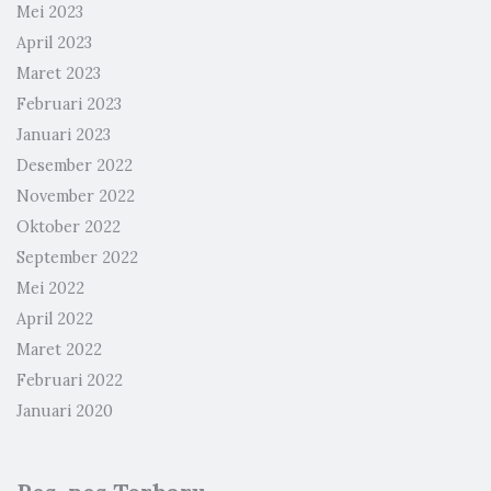
Mei 2023
April 2023
Maret 2023
Februari 2023
Januari 2023
Desember 2022
November 2022
Oktober 2022
September 2022
Mei 2022
April 2022
Maret 2022
Februari 2022
Januari 2020