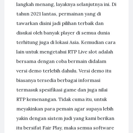
langkah menang, layaknya selanjutnya ini. Di
tahun 2021 lantas, permainan yang di
tawarkan disini jadi pilihan terbaik dan
disukai oleh banyak player di semua dunia
terhitung juga di lokasi Asia. Kemudian cara
lain untuk mengetahui RTP Live slot adalah
bersama dengan coba bermain didalam
versi demo terlebih dahulu. Versi demo itu
biasanya tersedia berbagai informasi
termasuk spesifikasi game dan juga nilai
RTP kemenangan. Tidak cuma itu, untuk
meyakinkan para pemain agar supaya lebih
yakin dengan sistem judi yang kami berikan
itu bersifat Fair Play, maka semua software