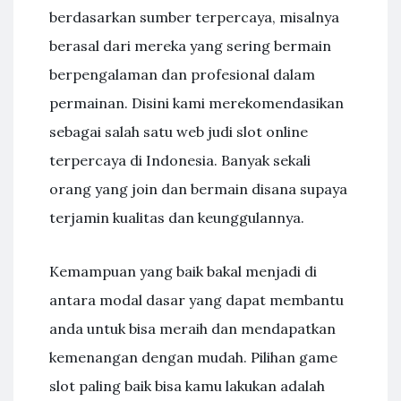
berdasarkan sumber terpercaya, misalnya
berasal dari mereka yang sering bermain
berpengalaman dan profesional dalam
permainan. Disini kami merekomendasikan
sebagai salah satu web judi slot online
terpercaya di Indonesia. Banyak sekali
orang yang join dan bermain disana supaya
terjamin kualitas dan keunggulannya.
Kemampuan yang baik bakal menjadi di
antara modal dasar yang dapat membantu
anda untuk bisa meraih dan mendapatkan
kemenangan dengan mudah. Pilihan game
slot paling baik bisa kamu lakukan adalah