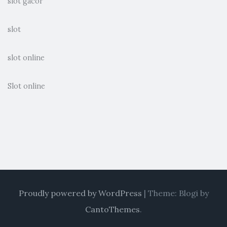
slot gacor
slot
slot online
Slot online
Proudly powered by WordPress
|
Theme: Blogi by
CantoThemes
.