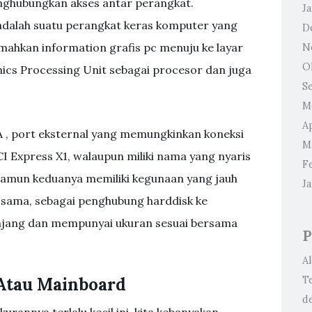
nghubungkan akses antar perangkat.
J
 adalah suatu perangkat keras komputer yang
D
ahkan information grafis pc menuju ke layar
N
O
ics Processing Unit sebagai procesor dan juga
S
M
Ap
 , port eksternal yang memungkinkan koneksi
M
I Express X1, walaupun miliki nama yang nyaris
F
mun keduanya memiliki kegunaan yang jauh
J
i sama, sebagai penghubung harddisk ke
anjang dan mempunyai ukuran sesuai bersama
P
A
Atau Mainboard
T
d
rannya terlalu kecil ini, kita kebanyakan