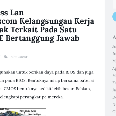
ess Lan
scom Kelangsungan Kerja
ak Terkait Pada Satu
 E Bertanggung Jawab
A
Ju
J
Slot Gacor
M
Ap
gunakan untuk berikan daya pada BIOS dan juga
M
a pada BIOS. Bentuknya mirip bersama baterai
F
i CMOS bentuknya sedikit lebih besar. Bahkan,
J
 melengkapi perangkat pc mereka.
D
N
O