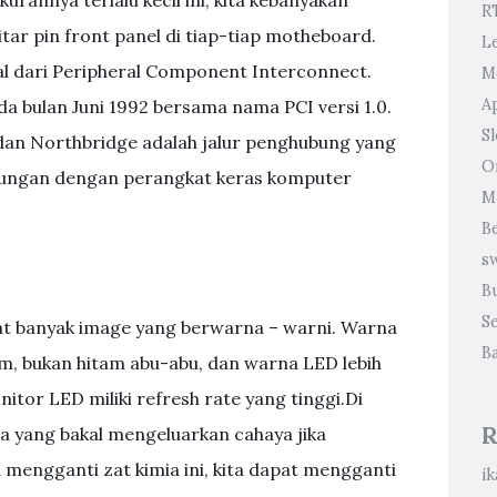
R
tar pin front panel di tiap-tiap motheboard.
L
al dari Peripheral Component Interconnect.
M
A
a bulan Juni 1992 bersama nama PCI versi 1.0.
Sl
 dan Northbridge adalah jalur penghubung yang
O
bungan dengan perangkat keras komputer
M
B
s
B
S
 banyak image yang berwarna – warni. Warna
B
m, bukan hitam abu-abu, dan warna LED lebih
itor LED miliki refresh rate yang tinggi.Di
R
a yang bakal mengeluarkan cahaya jika
mengganti zat kimia ini, kita dapat mengganti
ik