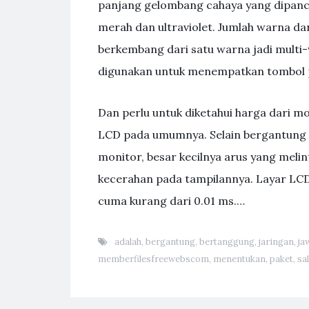
panjang gelombang cahaya yang dipancar
merah dan ultraviolet. Jumlah warna da
berkembang dari satu warna jadi multi
digunakan untuk menempatkan tombol po
Dan perlu untuk diketahui harga dari m
LCD pada umumnya. Selain bergantung 
monitor, besar kecilnya arus yang mel
kecerahan pada tampilannya. Layar LCD 
cuma kurang dari 0.01 ms.…
adalah
,
bergantung
,
bertanggung
,
jaringan
,
ja
memberfilesfreewebscom
,
menentukan
,
paket
,
sa