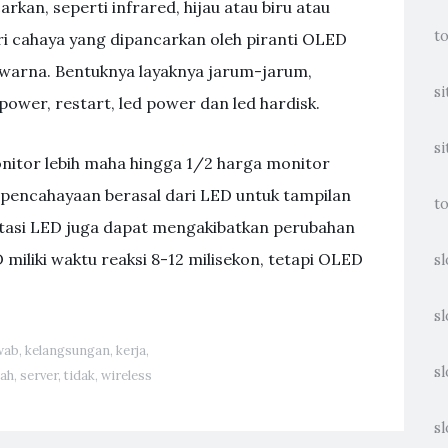
kan, seperti infrared, hijau atau biru atau
t
ri cahaya yang dipancarkan oleh piranti OLED
-warna. Bentuknya layaknya jarum-jarum,
si
wer, restart, led power dan led hardisk.
si
onitor lebih maha hingga 1/2 harga monitor
pencahayaan berasal dari LED untuk tampilan
to
intasi LED juga dapat mengakibatkan perubahan
miliki waktu reaksi 8-12 milisekon, tetapi OLED
sl
sl
wab
,
kelangsungan
,
kerja
,
sl
lah
,
server
,
tidak
,
wireless
sl