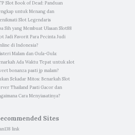
TP Slot Book of Dead: Panduan
engkap untuk Menang dan
enikmati Slot Legendaris
pa Sih yang Membuat Ulasan Slot88
ot Jadi Favorit Para Pecinta Judi
nline di Indonesia?
isteri Malam dan Gula-Gula:
enarkah Ada Waktu Tepat untuk slot
weet bonanza pasti jp malam?
ukan Sekadar Mitos: Benarkah Slot
erver Thailand Pasti Gacor dan
agaimana Cara Menyiasatinya?
ecommended Sites
an138 link