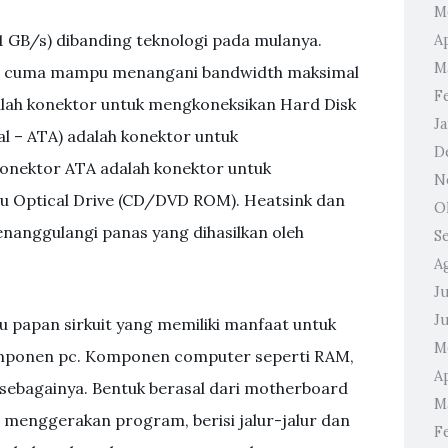
M
 GB/s) dibanding teknologi pada mulanya.
Ap
M
 cuma mampu menangani bandwidth maksimal
F
alah konektor untuk mengkoneksikan Hard Disk
J
al – ATA) adalah konektor untuk
D
onektor ATA adalah konektor untuk
N
u Optical Drive (CD/DVD ROM). Heatsink dan
O
anggulangi panas yang dihasilkan oleh
S
A
Ju
J
 papan sirkuit yang memiliki manfaat untuk
M
omponen pc. Komponen computer seperti RAM,
Ap
n sebagainya. Bentuk berasal dari motherboard
M
g menggerakan program, berisi jalur-jalur dan
F