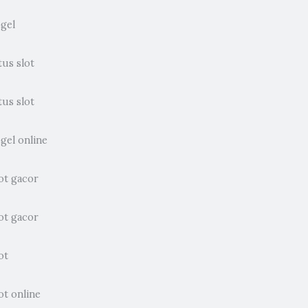
ogel
tus slot
tus slot
gel online
ot gacor
ot gacor
ot
ot online