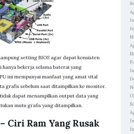
S
A
Ju
J
M
A
M
ampung setting BIOS agar dapat konsisten
F
 hanya bekerja selama baterai yang
J
U ini mempunyai manfaat yang amat vital
D
ta grafis sebelum saat ditampilkan ke monitor.
N
tidak dapat menampilkan output data yang
O
S
ntukan mutu grafis yang ditampilkan.
A
 – Ciri Ram Yang Rusak
Ju
J